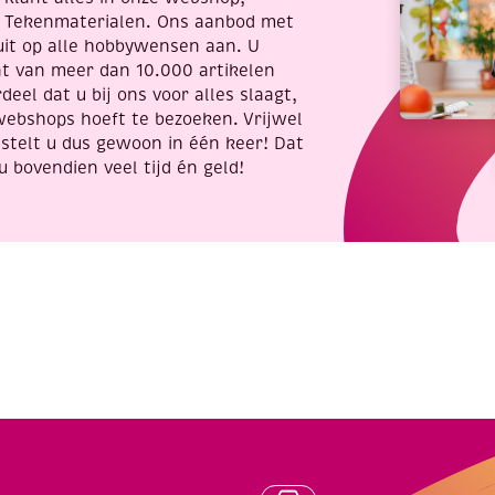
14
t Tekenmaterialen. Ons aanbod met
vormpjes
uit op alle hobbywensen aan. U
aantal
nt van meer dan 10.000 artikelen
deel dat u bij ons voor alles slaagt,
webshops hoeft te bezoeken. Vrijwel
stelt u dus gewoon in één keer! Dat
u bovendien veel tijd én geld!