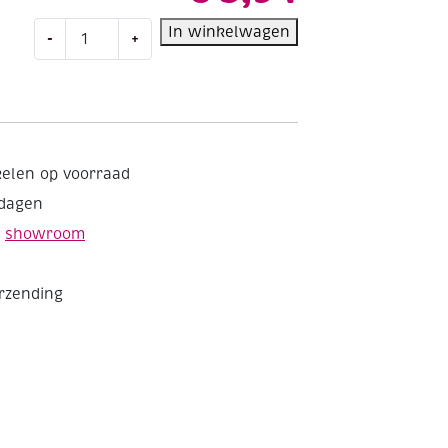
Kunststof
In winkelwagen
-
+
smeltpotje
voor
kaarsengieten,
350
ml
aantal
kelen op voorraad
kdagen
e
showroom
erzending