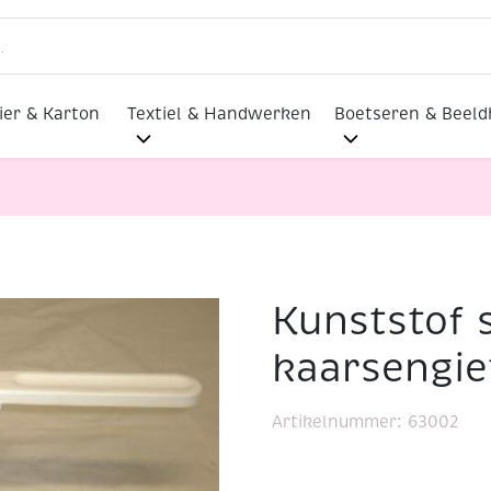
ier & Karton
Textiel & Handwerken
Boetseren & Beel
Kunststof 
f smeltpotje voor kaarsengieten, 350 ml
kaarsengie
Artikelnummer:
63002