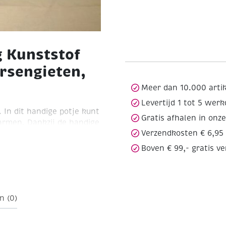
g Kunststof
rsengieten,
Meer dan 10.000 arti
Levertijd 1 tot 5 wer
 In dit handige potje kunt
Gratis afhalen in onz
rmen. Dankzij de handige
Verzendkosten € 6,95
e eenvoudig in een
n. Met aan beide zijde
Boven € 99,- gratis v
ddel voor het gieten van
evens geschikt voor het
n (0)