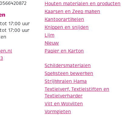
0566420872
Houten materialen en producten
Kaarsen en Zeep maken
en
Kantoorartikelen
tot 17:00 uur
Knippen en snijden
tot 17:00 uur
Lijm
ten
Nieuw
Papier en Karton
den.nl
63
Schildersmaterialen
Speksteen bewerken
Strijkkralen Hama
Textielverf, Textielstiften en
Textielverharder
Vilt en Wolvilten
Vormgieten