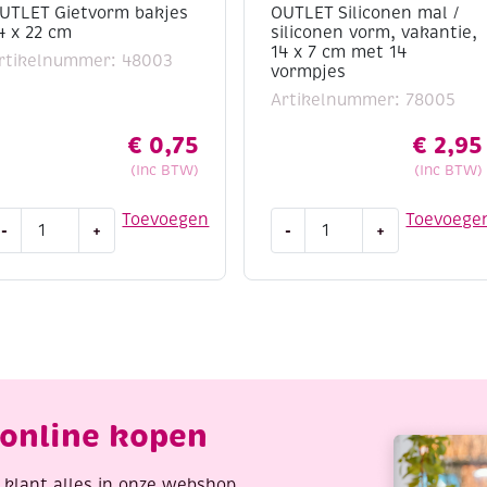
UTLET Gietvorm bakjes
OUTLET Siliconen mal /
4 x 22 cm
siliconen vorm, vakantie,
14 x 7 cm met 14
rtikelnummer: 48003
vormpjes
Artikelnummer: 78005
€
0,75
€
2,95
(Inc BTW)
(Inc BTW)
UTLET
OUTLET
Toevoegen
Toevoege
-
+
-
+
ietvorm
Siliconen
akjes
mal
4
/
siliconen
2
vorm,
m
vakantie,
antal
14
x
online kopen
7
cm
met
re klant alles in onze webshop,