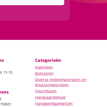
ns
Categorieën
.
Algemeen
t 11-13
Boetseren
Diverse Hobbymaterialen en
Knutselmaterialen
Fournituren
vens
Handvaardigheid
8
Handwerkpakketten
770B01