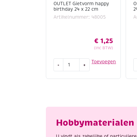
OUTLET Gietvorm happy
O
birthday 24 x 22 cm
2
Artikelnummer: 48005
A
€
1,25
(Inc BTW)
OUTLET
O
Toevoegen
-
+
Gietvorm
G
happy
b
birthday
2
24
x
x
2
22
c
cm
a
aantal
Hobbymaterialen 
U vindt als zakelijke of particulie