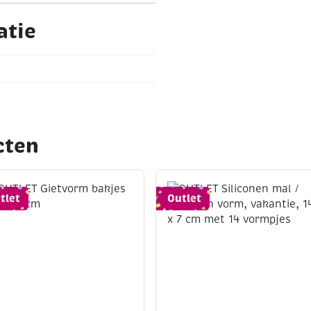
atie
cten
tlet
Outlet