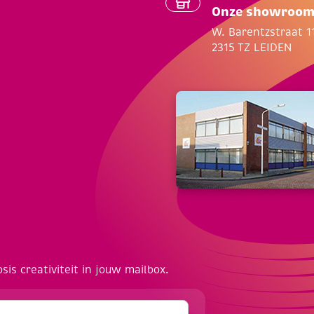
Onze showroo
W. Barentzstraat 1
2315 TZ LEIDEN
osis creativiteit in jouw mailbox.