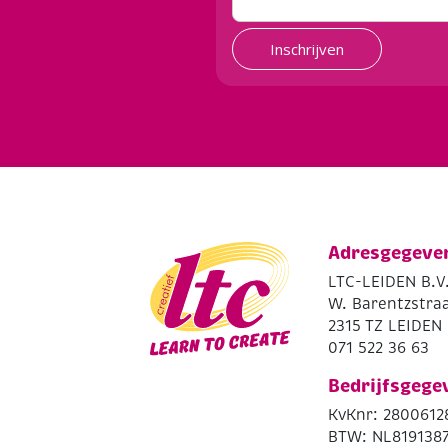
Inschrijven
Adresgegeve
LTC-LEIDEN B.V
W. Barentzstraa
2315 TZ LEIDEN
071 522 36 63
Bedrijfsgege
KvKnr: 2800612
BTW: NL819138