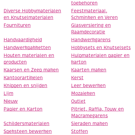
toebehoren
Diverse Hobbymaterialen
Feestmateriaal,
en Knutselmaterialen
Schminken en Veren
Fournituren
Glasversiering en
Raamdecoratie
Handvaardigheid
Handwerkgarens
Handwerkpakketten
Hobbysets en Knutselsets
Houten materialen en
Hulpmaterialen papier en
producten
karton
Kaarsen en Zeep maken
Kaarten maken
Kantoorartikelen
Kerst
Knippen en snijden
Leer bewerken
Lijm
Mozaieken
Nieuw
Outlet
Papier en Karton
Pitriet, Raffia, Touw en
Macramegarens
Schildersmaterialen
Sieraden maken
Speksteen bewerken
Stoffen