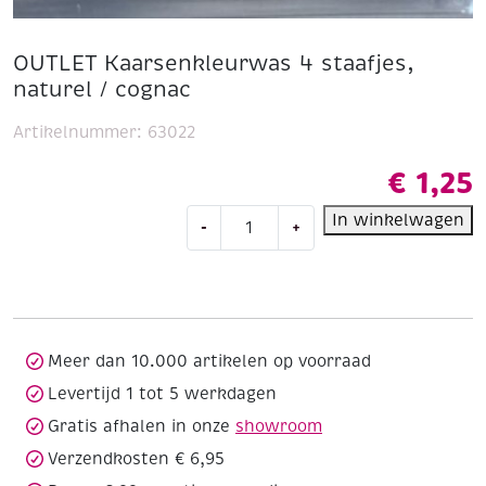
OUTLET Kaarsenkleurwas 4 staafjes,
naturel / cognac
Artikelnummer:
63022
€
1,25
OUTLET
In winkelwagen
-
+
Kaarsenkleurwas
4
staafjes,
naturel
/
cognac
Meer dan 10.000 artikelen op voorraad
aantal
Levertijd 1 tot 5 werkdagen
Gratis afhalen in onze
showroom
Verzendkosten € 6,95