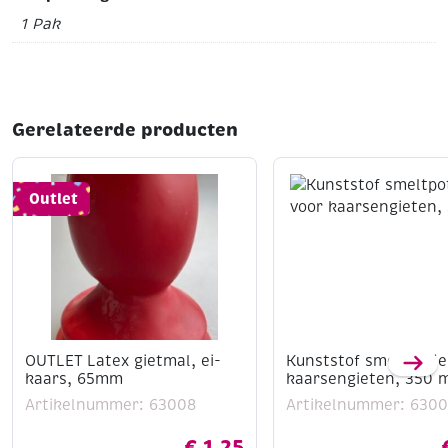
1 Pak
Gerelateerde producten
Outlet
OUTLET Latex gietmal, ei-
Kunststof smeltpotje
kaars, 65mm
kaarsengieten, 350 
Artikelnummer: 63008
Artikelnummer: 6300
€
1,25