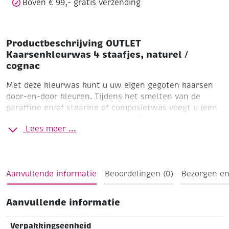
Boven € 99,- gratis verzending
Productbeschrijving OUTLET
Kaarsenkleurwas 4 staafjes, naturel /
cognac
Met deze kleurwas kunt u uw eigen gegoten kaarsen
door-en-door kleuren. Tijdens het smelten van de
paraffine en/of stearine of composietwas voegt u (een
deel van) het kleurwasblokje toe.
Per staafje kunt u
Lees meer ...
ca. 500 gram was kleuren. De uiteindelijke
kleurintensiteit van de kaars wordt bepaald door de
toegevoegde hoeveelheid.
Verpakt per 4 staafjes (voor het kleuren van ca. 2000
Aanvullende informatie
Beoordelingen (0)
Bezorgen en
gram was)
Aanvullende informatie
Verpakkingseenheid