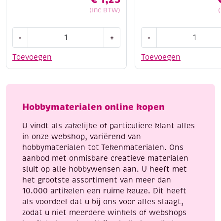
(Inc BTW)
OUTLET
Kunststof
-
+
-
Latex
smeltpotje
gietmal,
voor
Toevoegen
Toevoegen
ei-
kaarsengieten,
kaars,
350
65mm
ml
aantal
aantal
Hobbymaterialen online kopen
U vindt als zakelijke of particuliere klant alles
in onze webshop, variërend van
hobbymaterialen tot Tekenmaterialen. Ons
aanbod met onmisbare creatieve materialen
sluit op alle hobbywensen aan. U heeft met
het grootste assortiment van meer dan
10.000 artikelen een ruime keuze. Dit heeft
als voordeel dat u bij ons voor alles slaagt,
zodat u niet meerdere winkels of webshops