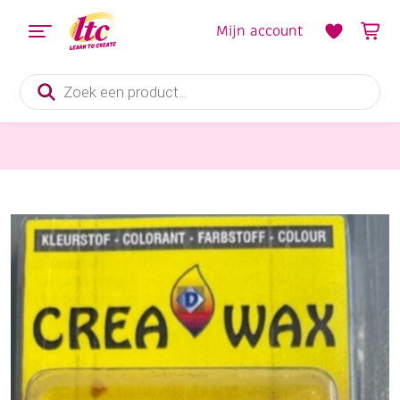
Mijn account
Producten
zoeken
Kaarsen en Zeep maken
OUTLET Kaarsenkleurwas 4 staafjes, naturel / cognac