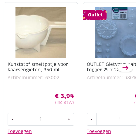
Outlet
Kunststof smeltpotje voor
OUTLET Gietvorm ca
kaarsengieten, 350 ml
topper 24 x 22 cm
Artikelnummer: 63002
Artikelnummer: 4801
€
3,94
(Inc BTW)
Kunststof
OUTLET
-
+
-
smeltpotje
Gietvorm
voor
cake
Toevoegen
Toevoegen
kaarsengieten,
topper