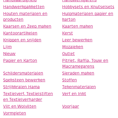
Handvaardigheid
Handwerkgarens
Handwerkpakketten
Hobbysets en Knutselsets
Houten materialen en
Hulpmaterialen papier en
producten
karton
Kaarsen en Zeep maken
Kaarten maken
Kantoorartikelen
Kerst
Knippen en snijden
Leer bewerken
Lijm
Mozaieken
Nieuw
Outlet
Papier en Karton
Pitriet, Raffia, Touw en
Macramegarens
Schildersmaterialen
Sieraden maken
Speksteen bewerken
Stoffen
Strijkkralen Hama
Tekenmaterialen
Textielverf, Textielstiften
Verf en Inkt
en Textielverharder
Vilt en Wolvilten
Voorjaar
Vormgieten