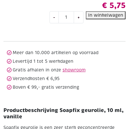
€
5,75
Soapfix
In winkelwagen
-
+
geurolie,
10
ml,
vanille
aantal
Meer dan 10.000 artikelen op voorraad
Levertijd 1 tot 5 werkdagen
Gratis afhalen in onze
showroom
Verzendkosten € 6,95
Boven € 99,- gratis verzending
Productbeschrijving Soapfix geurolie, 10 ml,
vanille
Soapfix geurolie is een zeer sterk geconcentreerde