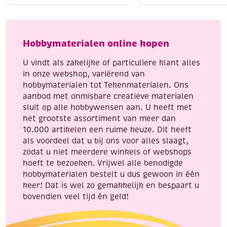
350
24
ml
x
aantal
22
Hobbymaterialen online kopen
cm
aantal
U vindt als zakelijke of particuliere klant alles
in onze webshop, variërend van
hobbymaterialen tot Tekenmaterialen. Ons
aanbod met onmisbare creatieve materialen
sluit op alle hobbywensen aan. U heeft met
het grootste assortiment van meer dan
10.000 artikelen een ruime keuze. Dit heeft
als voordeel dat u bij ons voor alles slaagt,
zodat u niet meerdere winkels of webshops
hoeft te bezoeken. Vrijwel alle benodigde
hobbymaterialen bestelt u dus gewoon in één
keer! Dat is wel zo gemakkelijk en bespaart u
bovendien veel tijd én geld!