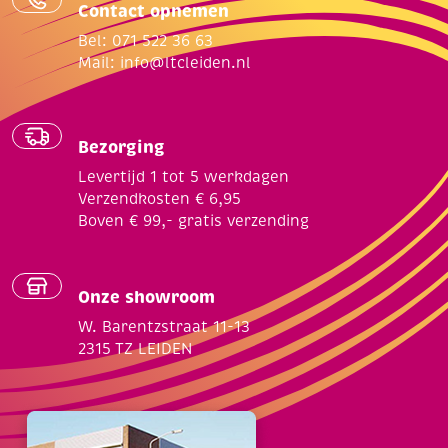
Contact opnemen
Bel: 071 522 36 63
Mail:
info@ltcleiden.nl
Bezorging
Levertijd 1 tot 5 werkdagen
Verzendkosten € 6,95
Boven € 99,- gratis verzending
Onze showroom
W. Barentzstraat 11-13
2315 TZ LEIDEN