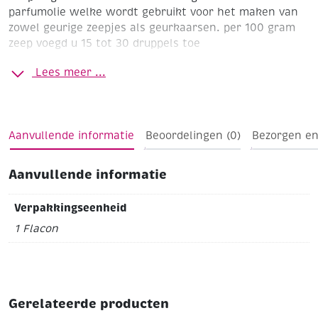
parfumolie welke wordt gebruikt voor het maken van
zowel geurige zeepjes als geurkaarsen.
per 100 gram
zeep voegd u 15 tot 30 druppels toe
Vanille
Flacon 10 ml
Lees meer ...
Aanvullende informatie
Beoordelingen (0)
Bezorgen en
Aanvullende informatie
Verpakkingseenheid
1 Flacon
Gerelateerde producten