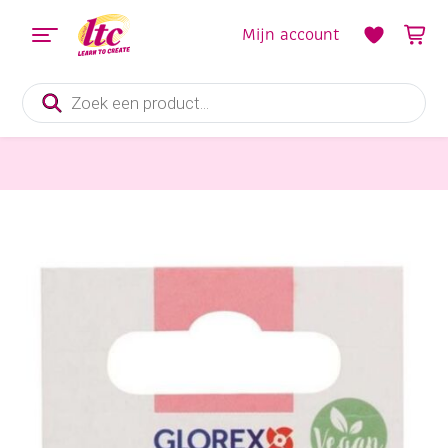
Mijn account
Producten
zoeken
Kaarsen en Zeep maken
Soapfix geurolie, 10 ml, vanille