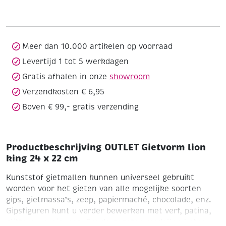
lion
king
24
x
22
Meer dan 10.000 artikelen op voorraad
cm
Levertijd 1 tot 5 werkdagen
aantal
Gratis afhalen in onze
showroom
Verzendkosten € 6,95
Boven € 99,- gratis verzending
Productbeschrijving OUTLET Gietvorm lion
king 24 x 22 cm
Kunststof gietmallen kunnen universeel gebruikt
worden voor het gieten van alle mogelijke soorten
gips, gietmassa’s, zeep, papiermaché, chocolade, enz.
Gipsfiguren kunt u verder bewerken met verf, patina,
glitters, vernis, enz.
Om de gegoten modellen beter