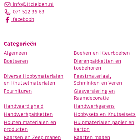
info@ltcleiden.nl
071 522 36 63
facebook
Categorieën
Algemeen
Boeken en Kleurboeken
Boetseren
Dierenpakketten en
toebehoren
Diverse Hobbymaterialen
Feestmateriaal,
en Knutselmaterialen
Schminken en Veren
Fournituren
Glasversiering en
Raamdecoratie
Handvaardigheid
Handwerkgarens
Handwerkpakketten
Hobbysets en Knutselsets
Houten materialen en
Hulpmaterialen papier en
producten
karton
Kaarsen en Zeep maken
Kaarten maken