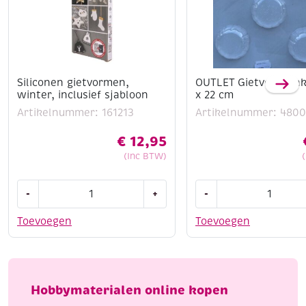
Siliconen gietvormen,
OUTLET Gietvorm bak
winter, inclusief sjabloon
x 22 cm
Artikelnummer: 161213
Artikelnummer: 480
€
12,95
(Inc BTW)
Siliconen
OUTLET
-
+
-
gietvormen,
Gietvorm
winter,
bakjes
Toevoegen
Toevoegen
inclusief
24
sjabloon
x
aantal
22
cm
Hobbymaterialen online kopen
aantal