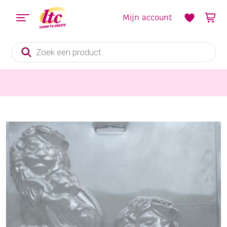
Mijn account
Producten
zoeken
Vormgieten
OUTLET Gietvorm lion king 24 x 22 cm