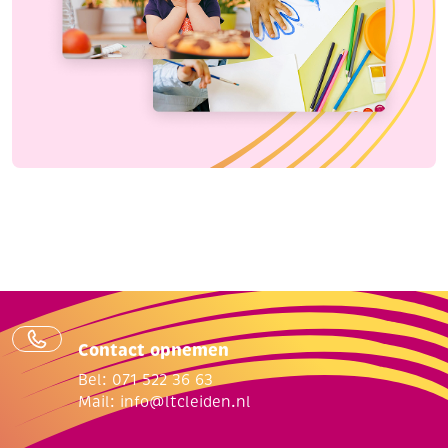
Contact opnemen
Bel: 071 522 36 63
Mail:
info@ltcleiden.nl