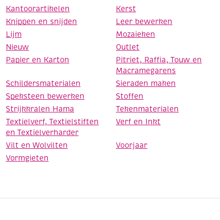
Kantoorartikelen
Kerst
Knippen en snijden
Leer bewerken
Lijm
Mozaieken
Nieuw
Outlet
Papier en Karton
Pitriet, Raffia, Touw en
Macramegarens
Schildersmaterialen
Sieraden maken
Speksteen bewerken
Stoffen
Strijkkralen Hama
Tekenmaterialen
Textielverf, Textielstiften
Verf en Inkt
en Textielverharder
Vilt en Wolvilten
Voorjaar
Vormgieten