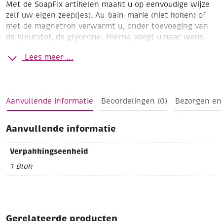
Met de SoapFix artikelen maakt u op eenvoudige wijze
zelf uw eigen zeep(jes). Au-bain-marie (niet koken) of
met de magnetron verwarmt u, onder toevoeging van
de kleurstof, de glycerine. Hierna voegt u naar wens
parfumolie toe. De nu warme, gekleurde en geurende
Lees meer ...
glycerine in de gewenste mal/mallen gieten. Voor leuke
decoratieve effecten kunt u ook decoratiedeeltjes
toevoegen (denk hierbij aan kleine strooifiguurtjes,
bloemblaadjes, enz.)
Voor het gieten van de zeep kunt
Aanvullende informatie
Beoordelingen (0)
Bezorgen en
u tevens de gipsgietmallen gebruiken (zowel kunststof
als latex mallen).
U kunt van de gemaakte zeepjes
uiteraard ook uw eigen zeepkettingen maken. Alle
Aanvullende informatie
benodigde materialen hiervoor vindt u in onze
catalogus en webshop.
Verpakkingseenheid
Glycerine transparant
Blok 500 gram
1 Blok
Gerelateerde producten