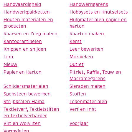
Handvaardigheid
Handwerkgarens
Handwerkpakketten
Hobbysets en Knutselsets
Houten materialen en
Hulpmaterialen papier en
producten
karton
Kaarsen en Zeep maken
Kaarten maken
Kantoorartikelen
Kerst
Knippen en snijden
Leer bewerken
Lijm
Mozaieken
Nieuw
Outlet
Papier en Karton
Pitriet, Raffia, Touw en
Macramegarens
Schildersmaterialen
Sieraden maken
Speksteen bewerken
Stoffen
Strijkkralen Hama
Tekenmaterialen
Textielverf, Textielstiften
Verf en Inkt
en Textielverharder
Vilt en Wolvilten
Voorjaar
Vormgieten