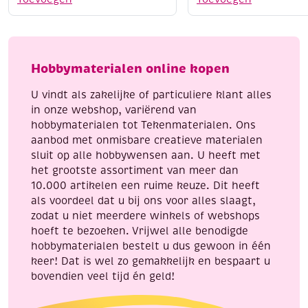
/
en
siliconen
kat
vorm,
24
strikjes,
x
Hobbymaterialen online kopen
7
22
x
cm
U vindt als zakelijke of particuliere klant alles
7
aantal
in onze webshop, variërend van
cm
hobbymaterialen tot Tekenmaterialen. Ons
aantal
aanbod met onmisbare creatieve materialen
sluit op alle hobbywensen aan. U heeft met
het grootste assortiment van meer dan
10.000 artikelen een ruime keuze. Dit heeft
als voordeel dat u bij ons voor alles slaagt,
zodat u niet meerdere winkels of webshops
hoeft te bezoeken. Vrijwel alle benodigde
hobbymaterialen bestelt u dus gewoon in één
keer! Dat is wel zo gemakkelijk en bespaart u
bovendien veel tijd én geld!