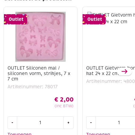
Outlet
Outlet
OUTLET Siliconen mal /
OUTLET Gietvorm ho
siliconen vorm, strikjes, 7 x
kat 24 x 22 cm
7 cm
Artikelnummer: 480
Artikelnummer: 78017
€
2,00
(Inc BTW)
OUTLET
OUTLET
-
+
-
Siliconen
Gietvorm
mal
hond
Toevoegen
Toevoegen