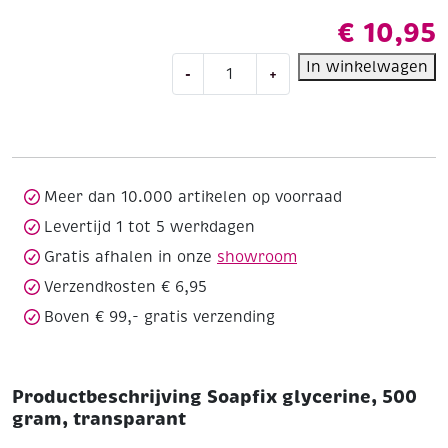
€
10,95
Soapfix
In winkelwagen
-
+
glycerine,
500
gram,
transparant
aantal
Meer dan 10.000 artikelen op voorraad
Levertijd 1 tot 5 werkdagen
Gratis afhalen in onze
showroom
Verzendkosten € 6,95
Boven € 99,- gratis verzending
Productbeschrijving Soapfix glycerine, 500
gram, transparant