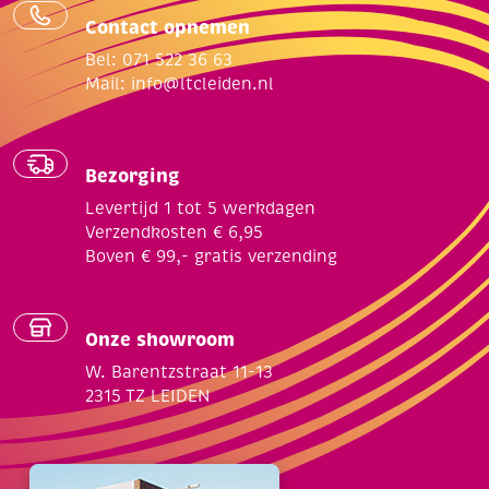
Contact opnemen
Bel: 071 522 36 63
Mail:
info@ltcleiden.nl
Bezorging
Levertijd 1 tot 5 werkdagen
Verzendkosten € 6,95
Boven € 99,- gratis verzending
Onze showroom
W. Barentzstraat 11-13
2315 TZ LEIDEN