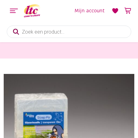
Mijn account
Producten
zoeken
Kaarsen en Zeep maken
Soapfix glycerine, 500 gram, transparant