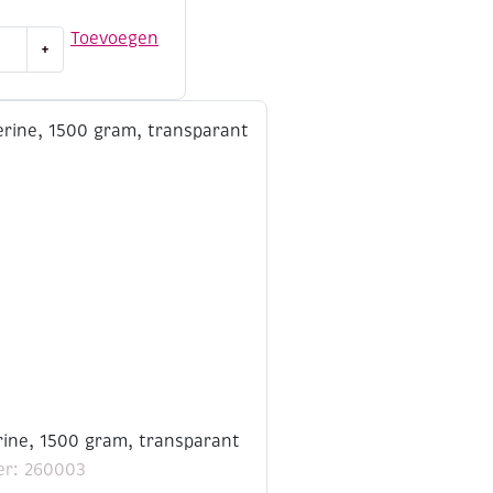
Toevoegen
+
e,
rine, 1500 gram, transparant
er: 260003