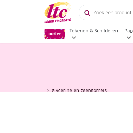
Producten
zoeken
Tekenen & Schilderen
Pap
Outlet
glycerine en zeepkorrels