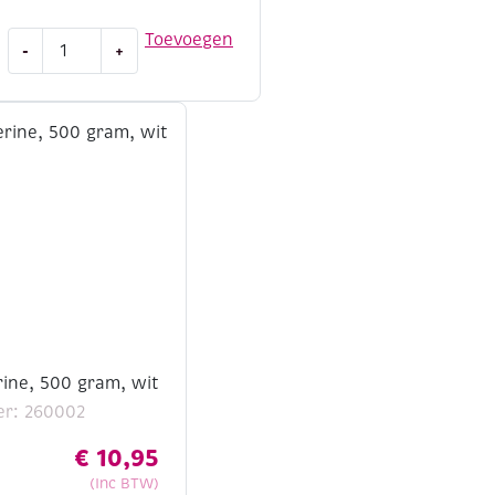
Soapfix
Toevoegen
-
+
glycerine,
500
gram,
transparant
aantal
rine, 500 gram, wit
er: 260002
€
10,95
(Inc BTW)