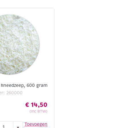
/ kneedzeep, 600 gram
er: 260000
€
14,50
(Inc BTW)
korrels
Toevoegen
+