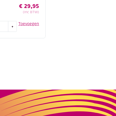
€
29,95
(Inc BTW)
Toevoegen
+
ne,
m