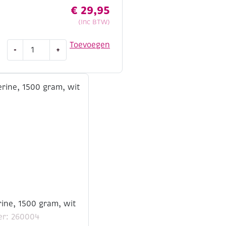
€
29,95
(Inc BTW)
Soapfix
Toevoegen
-
+
glycerine,
1500
gram,
transparant
aantal
rine, 1500 gram, wit
er: 260004