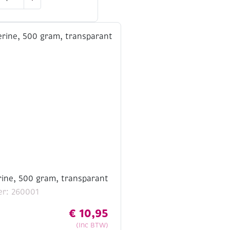
dzeep,
al
rine, 500 gram, transparant
r: 260001
€
10,95
(Inc BTW)