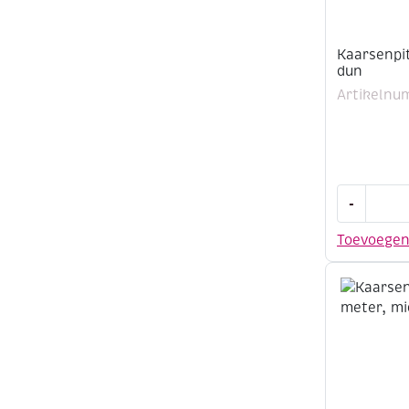
Kaarsenpi
dun
Artikelnu
Kaarsenpit
-
3
meter,
Toevoege
dun
aantal