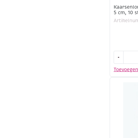
Kaarsenlo
5 cm, 10 s
Artikelnu
Kaarsenlo
-
met
metalen
Toevoege
voetje,
5
cm,
10
stuks
aantal