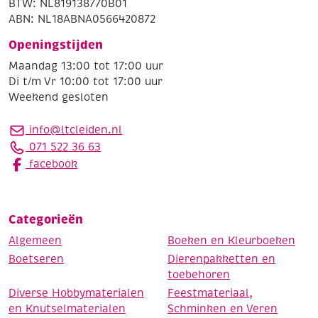
BTW: NL819138770B01
ABN: NL18ABNA0566420872
Openingstijden
Maandag 13:00 tot 17:00 uur
Di t/m Vr 10:00 tot 17:00 uur
Weekend gesloten
info@ltcleiden.nl
071 522 36 63
facebook
Categorieën
Algemeen
Boeken en Kleurboeken
Boetseren
Dierenpakketten en
toebehoren
Diverse Hobbymaterialen
Feestmateriaal,
en Knutselmaterialen
Schminken en Veren