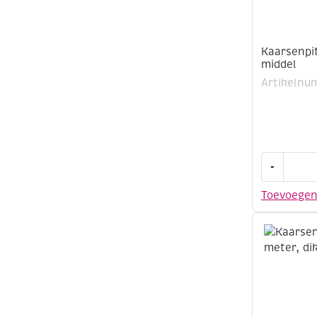
Kaarsenpi
middel
Artikelnu
Kaarsenpit
-
3
meter,
Toevoege
middel
aantal