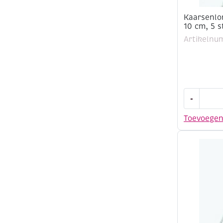
Kaarsenlo
10 cm, 5 s
Artikelnu
Kaarsenlo
-
met
metalen
Toevoege
voetje,
10
cm,
5
stuks
aantal