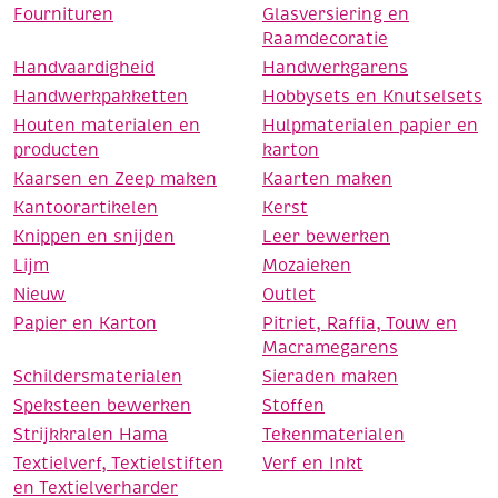
Fournituren
Glasversiering en
Raamdecoratie
Handvaardigheid
Handwerkgarens
Handwerkpakketten
Hobbysets en Knutselsets
Houten materialen en
Hulpmaterialen papier en
producten
karton
Kaarsen en Zeep maken
Kaarten maken
Kantoorartikelen
Kerst
Knippen en snijden
Leer bewerken
Lijm
Mozaieken
Nieuw
Outlet
Papier en Karton
Pitriet, Raffia, Touw en
Macramegarens
Schildersmaterialen
Sieraden maken
Speksteen bewerken
Stoffen
Strijkkralen Hama
Tekenmaterialen
Textielverf, Textielstiften
Verf en Inkt
en Textielverharder