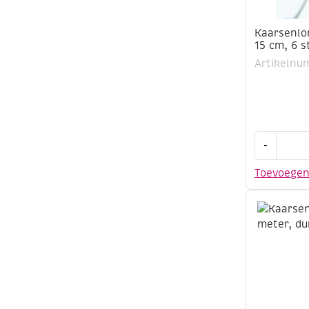
Kaarsenlo
15 cm, 6 s
Artikelnu
Kaarsenlo
-
met
metalen
Toevoege
voetje,
15
cm,
6
stuks
aantal