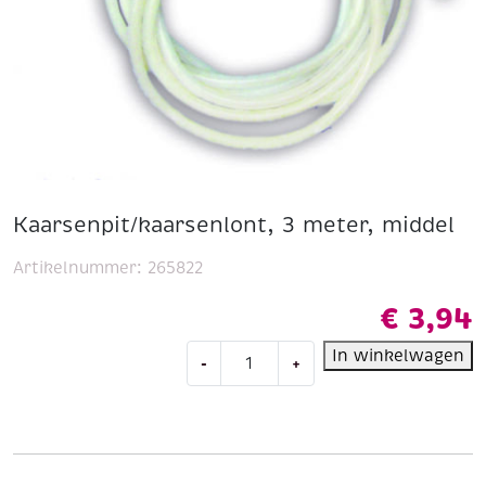
Kaarsenpit/kaarsenlont, 3 meter, middel
Artikelnummer:
265822
€
3,94
Kaarsenpit/kaarsenlont,
In winkelwagen
-
+
3
meter,
middel
aantal