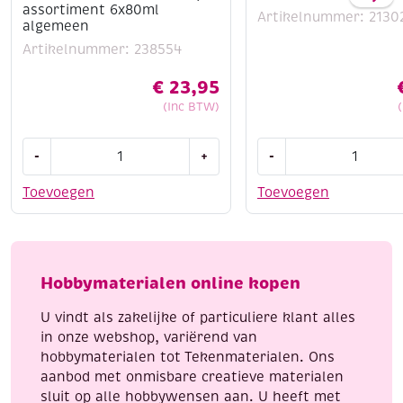
assortiment 6x80ml
Artikelnummer: 2130
algemeen
Artikelnummer: 238554
€
23,95
(Inc BTW)
Creall-
Houten
-
+
-
Glass
bouwpakket
stickerverf/windowcolour,
/
Toevoegen
Toevoegen
assortiment
Kerstboom
6x80ml
decoratie
algemeen
3
aantal
aantal
Hobbymaterialen online kopen
U vindt als zakelijke of particuliere klant alles
in onze webshop, variërend van
hobbymaterialen tot Tekenmaterialen. Ons
aanbod met onmisbare creatieve materialen
sluit op alle hobbywensen aan. U heeft met