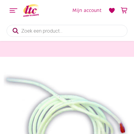
Mijn account
Producten
zoeken
Kaarsen en Zeep maken
Kaarsenpit/kaarsenlont, 3 meter, middel