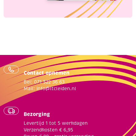
Contact opnemen
Bel: 071 522 36 63
Mail:
info@ltcleiden.nl
Bezorging
Levertijd 1 tot 5 werkdagen
Verzendkosten € 6,95