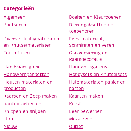
Categorieën
Algemeen
Boeken en Kleurboeken
Boetseren
Dierenpakketten en
toebehoren
Diverse Hobbymaterialen
Feestmateriaal,
en Knutselmaterialen
Schminken en Veren
Fournituren
Glasversiering en
Raamdecoratie
Handvaardigheid
Handwerkgarens
Handwerkpakketten
Hobbysets en Knutselsets
Houten materialen en
Hulpmaterialen papier en
producten
karton
Kaarsen en Zeep maken
Kaarten maken
Kantoorartikelen
Kerst
Knippen en snijden
Leer bewerken
Lijm
Mozaieken
Nieuw
Outlet