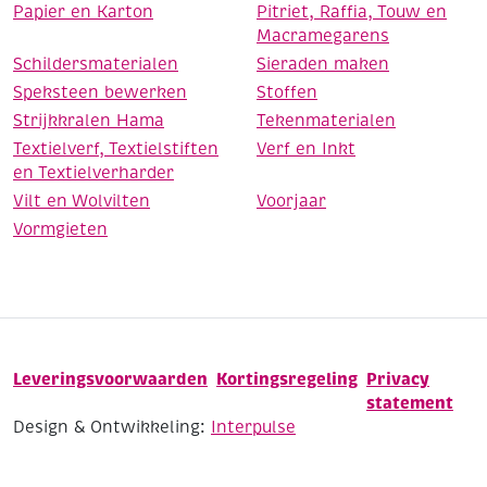
Papier en Karton
Pitriet, Raffia, Touw en
Macramegarens
Schildersmaterialen
Sieraden maken
Speksteen bewerken
Stoffen
Strijkkralen Hama
Tekenmaterialen
Textielverf, Textielstiften
Verf en Inkt
en Textielverharder
Vilt en Wolvilten
Voorjaar
Vormgieten
Leveringsvoorwaarden
Kortingsregeling
Privacy
statement
Design & Ontwikkeling:
Interpulse