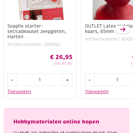
Soapfix starter-
OUTLET Latex gietmal
set/cadeauset zeepgieten,
kaars, 65mm
Harten
Artikelnummer: 630
Artikelnummer: 260062
€
26,95
(Inc BTW)
Soapfix
OUTLET
-
+
-
starter-
Latex
set/cadeauset
gietmal,
Toevoegen
Toevoegen
zeepgieten,
ei-
Harten
kaars,
aantal
65mm
aantal
Hobbymaterialen online kopen