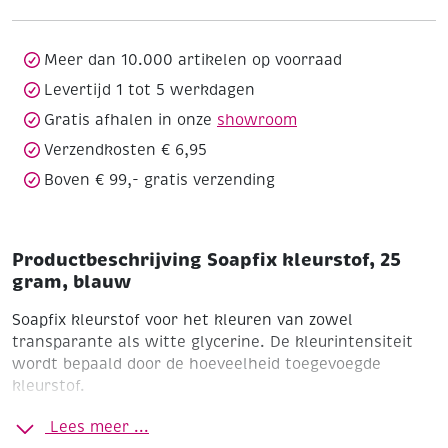
blauw
aantal
Meer dan 10.000 artikelen op voorraad
Levertijd 1 tot 5 werkdagen
Gratis afhalen in onze
showroom
Verzendkosten € 6,95
Boven € 99,- gratis verzending
Productbeschrijving Soapfix kleurstof, 25
gram, blauw
Soapfix kleurstof voor het kleuren van zowel
transparante als witte glycerine. De kleurintensiteit
wordt bepaald door de hoeveelheid toegevoegde
kleurstof.
Blauw
Blokje 25 gram
Lees meer ...