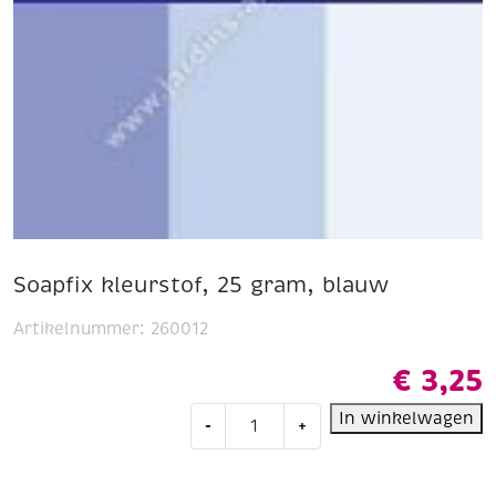
Soapfix kleurstof, 25 gram, blauw
Artikelnummer:
260012
€
3,25
Soapfix
In winkelwagen
-
+
kleurstof,
25
gram,