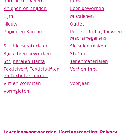
Kantoorartikelen
Kerst
Knippen en snijden
Leer bewerken
Lijm
Mozaieken
Nieuw
Outlet
Papier en Karton
Pitriet, Raffia, Touw en
Macramegarens
Schildersmaterialen
Sieraden maken
Speksteen bewerken
Stoffen
Strijkkralen Hama
Tekenmaterialen
Textielverf, Textielstiften
Verf en Inkt
en Textielverharder
Vilt en Wolvilten
Voorjaar
Vormgieten
Leveringsvoorwaarden
Kortingsregeling
Privacy