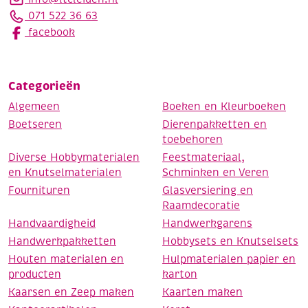
071 522 36 63
facebook
Categorieën
Algemeen
Boeken en Kleurboeken
Boetseren
Dierenpakketten en
toebehoren
Diverse Hobbymaterialen
Feestmateriaal,
en Knutselmaterialen
Schminken en Veren
Fournituren
Glasversiering en
Raamdecoratie
Handvaardigheid
Handwerkgarens
Handwerkpakketten
Hobbysets en Knutselsets
Houten materialen en
Hulpmaterialen papier en
producten
karton
Kaarsen en Zeep maken
Kaarten maken