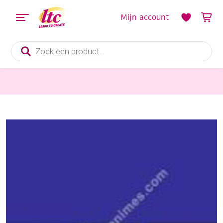
Mijn account
Producten
zoeken
Kaarsen en Zeep maken
Soapfix kleurstof, 25 gram, blauw