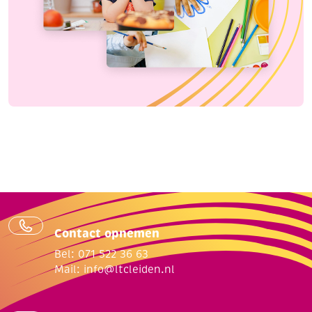
Contact opnemen
Bel: 071 522 36 63
Mail:
info@ltcleiden.nl