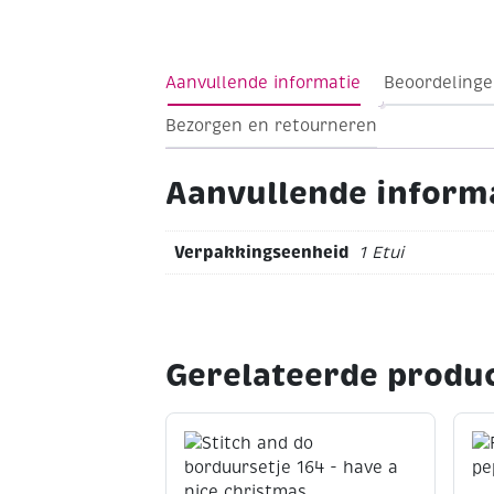
schrijven/tekenen zeer soepel (drukken 
Zoals de naam al doet vermoeden zijn 
geschikt voor zowel lichte als donker
Aanvullende informatie
Beoordelinge
Bezorgen en retourneren
Aanvullende inform
Verpakkingseenheid
1 Etui
Gerelateerde produ