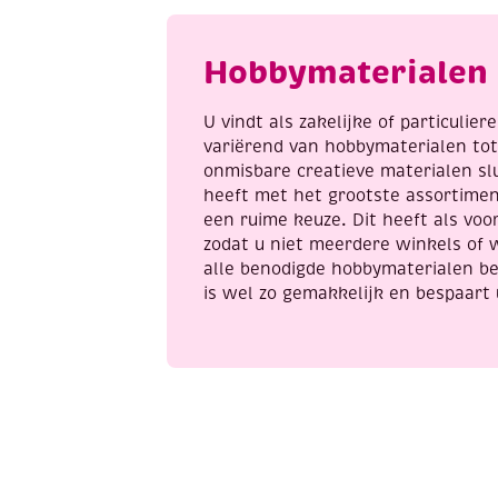
a
nice
Hobbymaterialen 
christmas
aantal
U vindt als zakelijke of particulie
variërend van hobbymaterialen to
onmisbare creatieve materialen sl
heeft met het grootste assortime
een ruime keuze. Dit heeft als voor
zodat u niet meerdere winkels of 
alle benodigde hobbymaterialen be
is wel zo gemakkelijk en bespaart 