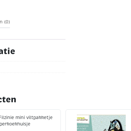
is niet nodig).
de blackstyle gelpennen
e ondergronden.
n (0)
atie
cten