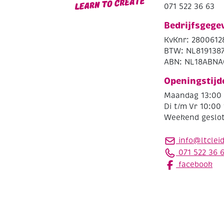
071 522 36 63
Bedrijfsgege
KvKnr: 2800612
BTW: NL819138
ABN: NL18ABNA
Openingstijd
Maandag 13:00 
Di t/m Vr 10:00 
Weekend geslo
info@ltclei
071 522 36 
facebook