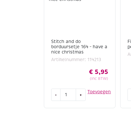
Stitch and do
F
borduursetje 164 – have a
p
nice christmas
A
Artikelnummer: 114213
€
5,95
(Inc BTW)
Stitch
Fi
Toevoegen
-
+
and
m
do
v
borduursetje
p
164
a
-
have