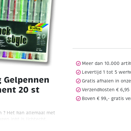
Meer dan 10.000 arti
Levertijd 1 tot 5 wer
g Gelpennen
Gratis afhalen in onz
ment 20 st
Verzendkosten € 6,95
Boven € 99,- gratis v
en ? Het kan allemaal met
en inkt is lichtecht,
 gelpennen