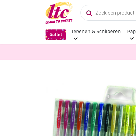
Producten
zoeken
Tekenen & Schilderen
Pap
Outlet
Kaarten maken
Gelpennen blackst