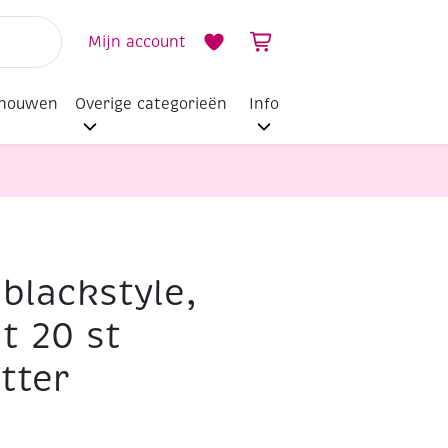
Mijn account
dhouwen
Overige categorieën
Info
blackstyle,
t 20 st
itter