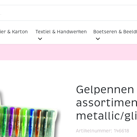
ier & Karton
Textiel & Handwerken
Boetseren & Beel
Gelpennen 
yle, assortiment 20 st metallic/glitter
assortimen
metallic/gl
Artikelnummer:
146618