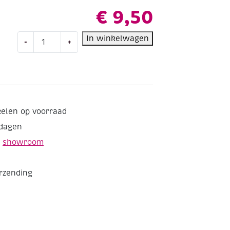
€
9,50
Gelpennen
In winkelwagen
-
+
blackstyle,
assortiment
20
st
metallic/glitter
aantal
kelen op voorraad
kdagen
e
showroom
erzending