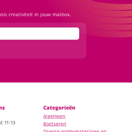
osis creativiteit in jouw mailbox.
ns
Categorieën
.
Algemeen
t 11-13
Boetseren
Diverse Hobbymaterialen en