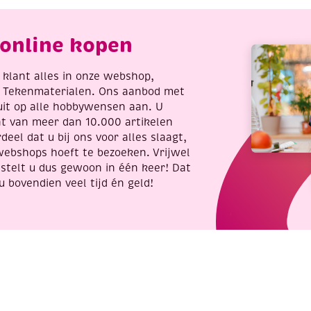
aantal
online kopen
re klant alles in onze webshop,
t Tekenmaterialen. Ons aanbod met
uit op alle hobbywensen aan. U
nt van meer dan 10.000 artikelen
deel dat u bij ons voor alles slaagt,
webshops hoeft te bezoeken. Vrijwel
stelt u dus gewoon in één keer! Dat
u bovendien veel tijd én geld!