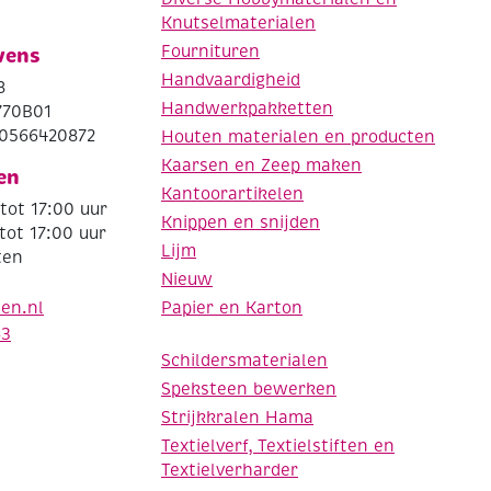
Knutselmaterialen
Fournituren
vens
Handvaardigheid
8
Handwerkpakketten
770B01
0566420872
Houten materialen en producten
Kaarsen en Zeep maken
en
Kantoorartikelen
tot 17:00 uur
Knippen en snijden
tot 17:00 uur
Lijm
ten
Nieuw
Papier en Karton
den.nl
63
Schildersmaterialen
Speksteen bewerken
Strijkkralen Hama
Textielverf, Textielstiften en
Textielverharder