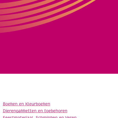
Boeken en Kleurboeken
Dierenpakketten en toebehoren
Feestmateriaal, Schminken en Veren