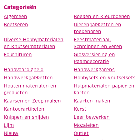
Categorieën
Algemeen
Boeken en Kleurboeken
Boetseren
Dierenpakketten en
toebehoren
Diverse Hobbymaterialen
Feestmateriaal,
en Knutselmaterialen
Schminken en Veren
Fournituren
Glasversiering en
Raamdecoratie
Handvaardigheid
Handwerkgarens
Handwerkpakketten
Hobbysets en Knutselsets
Houten materialen en
Hulpmaterialen papier en
producten
karton
Kaarsen en Zeep maken
Kaarten maken
Kantoorartikelen
Kerst
Knippen en snijden
Leer bewerken
Lijm
Mozaieken
Nieuw
Outlet