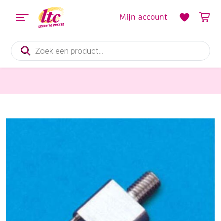
Mijn account
Producten
zoeken
Kaarten maken
Opschroefbare prikpen, drienaalds