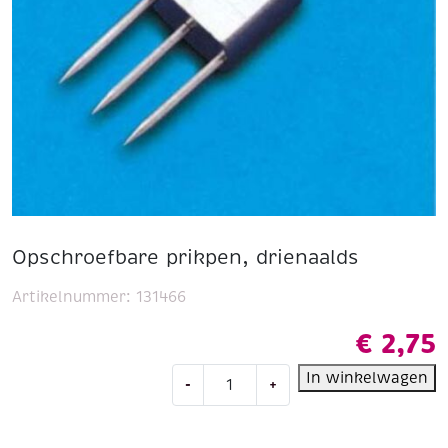
Opschroefbare prikpen, drienaalds
Artikelnummer:
131466
€
2,75
Opschroefbare
In winkelwagen
-
+
prikpen,
drienaalds
aantal