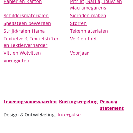
Papier en Karton
Pitriet, Raffia, Touw en
Macramegarens
Schildersmaterialen
Sieraden maken
Speksteen bewerken
Stoffen
Strijkkralen Hama
Tekenmaterialen
Textielverf, Textielstiften
Verf en Inkt
en Textielverharder
Vilt en Wolvilten
Voorjaar
Vormgieten
Leveringsvoorwaarden
Kortingsregeling
Privacy
statement
Design & Ontwikkeling:
Interpulse