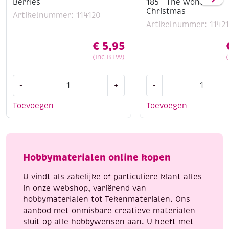
Berries
185 – The wonder of
Christmas
Artikelnummer: 114120
Artikelnummer: 1142
€
5,95
(Inc BTW)
Dot
Stitch
-
+
-
and
and
do
do
Toevoegen
Toevoegen
186
borduursetje
Red
185
Holly
-
Berries
The
Hobbymaterialen online kopen
aantal
wonder
of
U vindt als zakelijke of particuliere klant alles
Christmas
in onze webshop, variërend van
aantal
hobbymaterialen tot Tekenmaterialen. Ons
aanbod met onmisbare creatieve materialen
sluit op alle hobbywensen aan. U heeft met