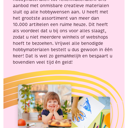
3
aanbod met onmisbare creatieve materialen
vel,
sluit op alle hobbywensen aan. U heeft met
amethyst
het grootste assortiment van meer dan
gemstone
10.000 artikelen een ruime keuze. Dit heeft
aantal
als voordeel dat u bij ons voor alles slaagt,
zodat u niet meerdere winkels of webshops
hoeft te bezoeken. Vrijwel alle benodigde
hobbymaterialen bestelt u dus gewoon in één
keer! Dat is wel zo gemakkelijk en bespaart u
bovendien veel tijd én geld!