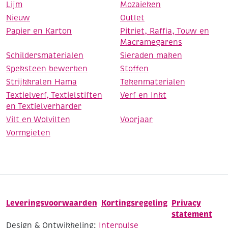
Lijm
Mozaieken
Nieuw
Outlet
Papier en Karton
Pitriet, Raffia, Touw en
Macramegarens
Schildersmaterialen
Sieraden maken
Speksteen bewerken
Stoffen
Strijkkralen Hama
Tekenmaterialen
Textielverf, Textielstiften
Verf en Inkt
en Textielverharder
Vilt en Wolvilten
Voorjaar
Vormgieten
Leveringsvoorwaarden
Kortingsregeling
Privacy
statement
Design & Ontwikkeling:
Interpulse