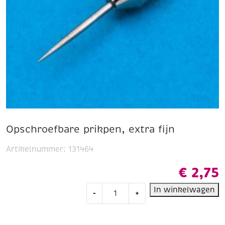
Opschroefbare prikpen, extra fijn
Artikelnummer:
131464
€
2,75
Opschroefbare
In winkelwagen
-
+
prikpen,
extra
fijn