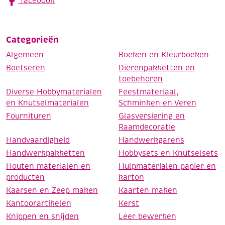
facebook
Categorieën
Algemeen
Boeken en Kleurboeken
Boetseren
Dierenpakketten en
toebehoren
Diverse Hobbymaterialen
Feestmateriaal,
en Knutselmaterialen
Schminken en Veren
Fournituren
Glasversiering en
Raamdecoratie
Handvaardigheid
Handwerkgarens
Handwerkpakketten
Hobbysets en Knutselsets
Houten materialen en
Hulpmaterialen papier en
producten
karton
Kaarsen en Zeep maken
Kaarten maken
Kantoorartikelen
Kerst
Knippen en snijden
Leer bewerken