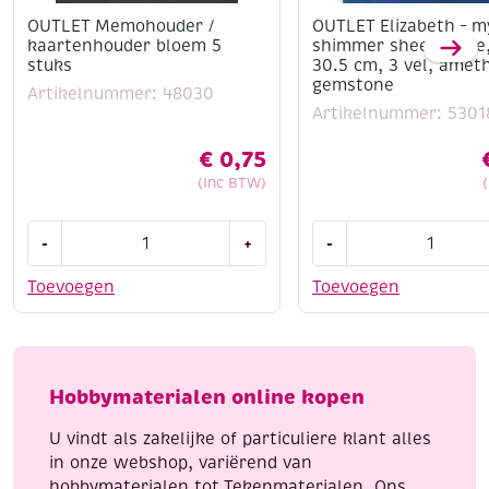
OUTLET Memohouder /
OUTLET Elizabeth – m
kaartenhouder bloem 5
shimmer sheetz folie,
stuks
30.5 cm, 3 vel, amet
gemstone
Artikelnummer: 48030
Artikelnummer: 5301
€
0,75
(Inc BTW)
OUTLET
OUTLET
-
+
-
Memohouder
Elizabeth
/
-
Toevoegen
Toevoegen
kaartenhouder
mylar
bloem
shimmer
5
sheetz
stuks
folie,
Hobbymaterialen online kopen
aantal
12.5
x
U vindt als zakelijke of particuliere klant alles
30.5
in onze webshop, variërend van
cm,
hobbymaterialen tot Tekenmaterialen. Ons