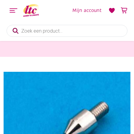
Mijn account
Producten
zoeken
Kaarten maken
Opschroefbare prikpen, extra fijn