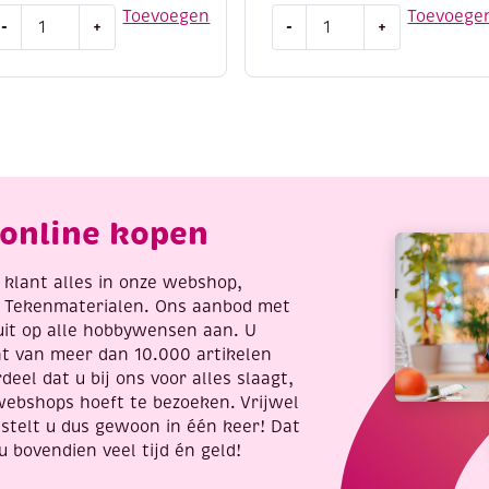
titch
3D
Toevoegen
Toevoege
-
+
-
+
nd
stickervel
o
7.5
orduursetje
x
85
12
cm,
he
gekleurde
onder
sterren
f
aantal
online kopen
hristmas
antal
re klant alles in onze webshop,
t Tekenmaterialen. Ons aanbod met
uit op alle hobbywensen aan. U
nt van meer dan 10.000 artikelen
deel dat u bij ons voor alles slaagt,
webshops hoeft te bezoeken. Vrijwel
stelt u dus gewoon in één keer! Dat
u bovendien veel tijd én geld!