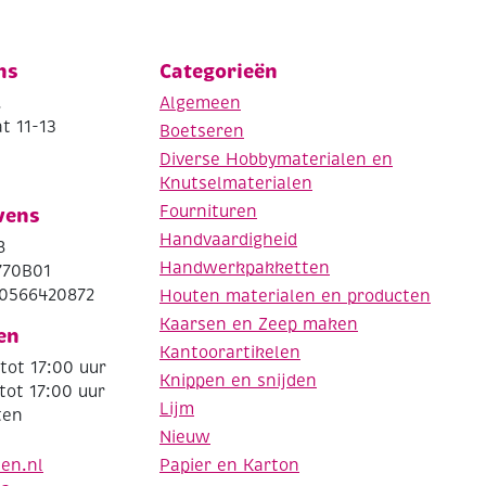
ns
Categorieën
.
Algemeen
t 11-13
Boetseren
Diverse Hobbymaterialen en
Knutselmaterialen
Fournituren
vens
Handvaardigheid
8
Handwerkpakketten
770B01
0566420872
Houten materialen en producten
Kaarsen en Zeep maken
en
Kantoorartikelen
tot 17:00 uur
Knippen en snijden
tot 17:00 uur
Lijm
ten
Nieuw
Papier en Karton
den.nl