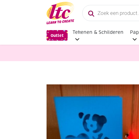
Producten
zoeken
Tekenen & Schilderen
Pap
Outlet
Kaarten maken
OUTLET Wenskaart