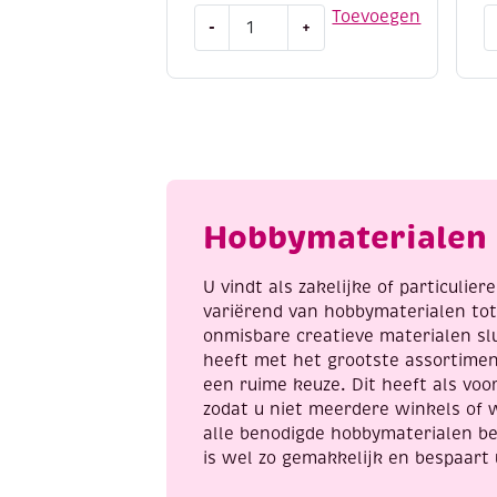
OUTLET
S
Toevoegen
-
+
Elizabeth
a
-
d
mylar
b
shimmer
1
sheetz
-
folie,
T
12.5
w
x
o
Hobbymaterialen 
30.5
C
cm,
a
3
U vindt als zakelijke of particulie
vel,
variërend van hobbymaterialen to
purple
onmisbare creatieve materialen sl
iris
heeft met het grootste assortime
aantal
een ruime keuze. Dit heeft als voor
zodat u niet meerdere winkels of 
alle benodigde hobbymaterialen be
is wel zo gemakkelijk en bespaart 