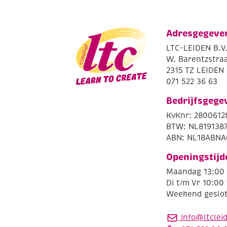
Adresgegeve
LTC-LEIDEN B.V
W. Barentzstraa
2315 TZ LEIDEN
071 522 36 63
Bedrijfsgege
KvKnr: 2800612
BTW: NL819138
ABN: NL18ABNA
Openingstijd
Maandag 13:00 
Di t/m Vr 10:00 
Weekend geslo
info@ltclei