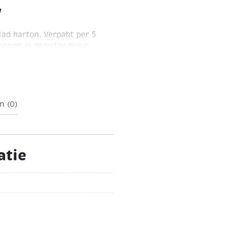
w
ad karton. Verpakt per 5
oppen in dezelfde kleur.
m
n (0)
atie