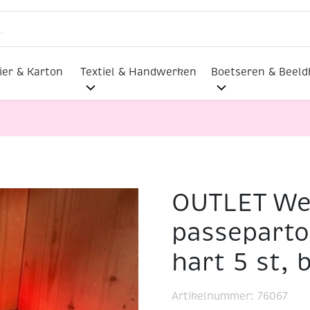
ier & Karton
Textiel & Handwerken
Boetseren & Beel
OUTLET We
en passepartout beer met hart 5 st, blauw
passeparto
hart 5 st,
Artikelnummer:
76067