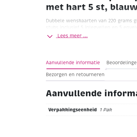
met hart 5 st, blau
Dubbele wenskaarten van 220 grams gl
stuks inclusief 5 inlegvellen en 5 envel
Met beer met hart passepartout.
Lees meer ...
Formaat (dubbelgevouwen) 10,5 x 15 c
Aanvullende informatie
Beoordelinge
Bezorgen en retourneren
Aanvullende inform
Verpakkingseenheid
1 Pak