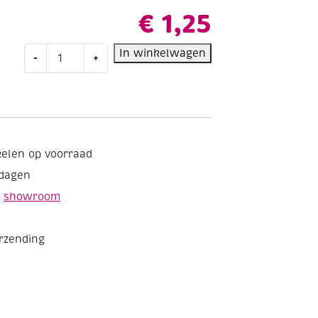
€
1,25
OUTLET
In winkelwagen
-
+
Wenskaarten
passepartout
beer
met
hart
5
kelen op voorraad
st,
kdagen
blauw
aantal
e
showroom
erzending