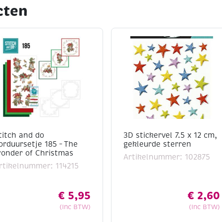
cten
titch and do
3D stickervel 7.5 x 12 cm,
orduursetje 185 – The
gekleurde sterren
onder of Christmas
Artikelnummer: 102875
rtikelnummer: 114215
€
5,95
€
2,60
(Inc BTW)
(Inc BTW)