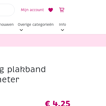
Mijn account
dhouwen
Overige categorieën
Info
ig plakband
eter
€
4,25