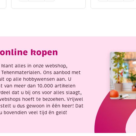
van
9
3
mm
stuks
13
aantal
meter
aantal
online kopen
re klant alles in onze webshop,
t Tekenmaterialen. Ons aanbod met
uit op alle hobbywensen aan. U
nt van meer dan 10.000 artikelen
deel dat u bij ons voor alles slaagt,
webshops hoeft te bezoeken. Vrijwel
stelt u dus gewoon in één keer! Dat
u bovendien veel tijd én geld!