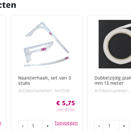
cten
Naaisterhaak, set van 3
Dubbelzijdig pla
stuks
mm 13 meter
Artikelnummer: 441708
Artikelnummer: 
€
5,75
(Inc BTW)
Naaisterhaak,
Dubbelzijdig
n
Toevoegen
-
+
-
+
set
plakband