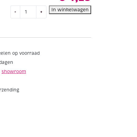
Dubbelzijdig
In winkelwagen
-
+
plakband
35mm
15
meter
aantal
kelen op voorraad
kdagen
e
showroom
erzending