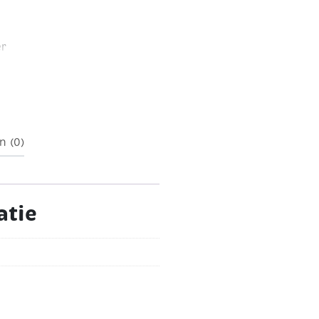
er
n (0)
atie