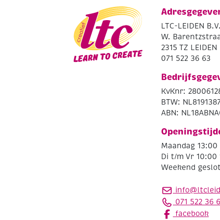
Adresgegeve
LTC-LEIDEN B.V
W. Barentzstraa
2315 TZ LEIDEN
071 522 36 63
Bedrijfsgege
KvKnr: 2800612
BTW: NL819138
ABN: NL18ABNA
Openingstijd
Maandag 13:00 
Di t/m Vr 10:00 
Weekend geslo
info@ltclei
071 522 36 
facebook