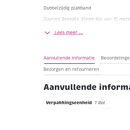
Dubbelzijdig plakband
Zuurvrij
Breedte 35mm
Rol van 15 met
Lees meer ...
Aanvullende informatie
Beoordelinge
Bezorgen en retourneren
Aanvullende inform
Verpakkingseenheid
1 Rol