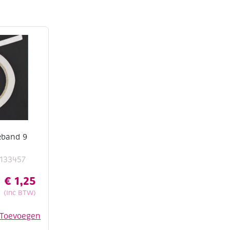
kband 9
133457
€
1,25
(Inc BTW)
Toevoegen