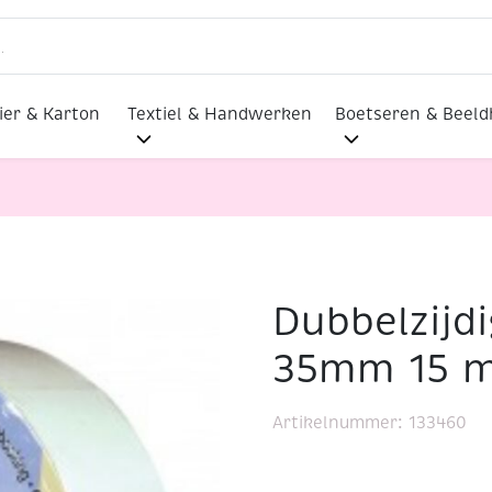
ier & Karton
Textiel & Handwerken
Boetseren & Beel
Dubbelzijd
lakband 35mm 15 meter
35mm 15 m
Artikelnummer:
133460