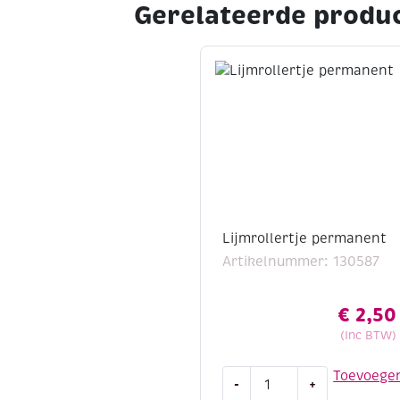
Gerelateerde produ
Lijmrollertje permanent
Artikelnummer: 130587
€
2,50
(Inc BTW)
Lijmrollertje
Toevoege
-
+
permanent