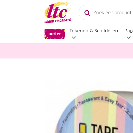
Producten
zoeken
Tekenen & Schilderen
Pap
Outlet
Kantoorartikelen
Dubbelzijdig p