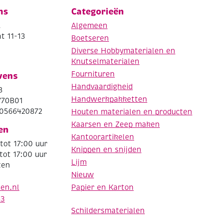
ns
Categorieën
.
Algemeen
t 11-13
Boetseren
Diverse Hobbymaterialen en
Knutselmaterialen
Fournituren
vens
Handvaardigheid
8
Handwerkpakketten
770B01
0566420872
Houten materialen en producten
Kaarsen en Zeep maken
en
Kantoorartikelen
tot 17:00 uur
Knippen en snijden
tot 17:00 uur
Lijm
ten
Nieuw
Papier en Karton
den.nl
63
Schildersmaterialen