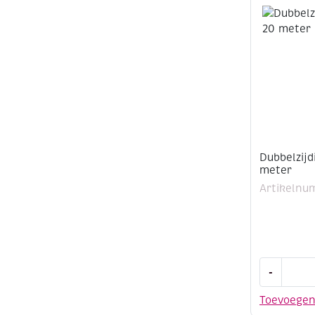
13
meter
aantal
Dubbelzij
meter
Artikelnu
Dubbelzijd
-
plakband
12mm
Toevoege
20