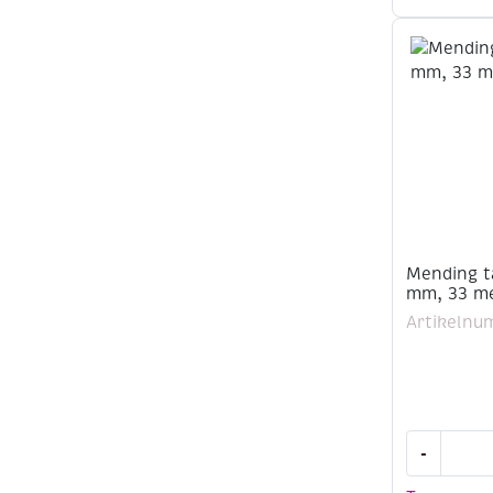
15
meter
aantal
Mending ta
mm, 33 m
Artikelnu
Mending
-
tape
/