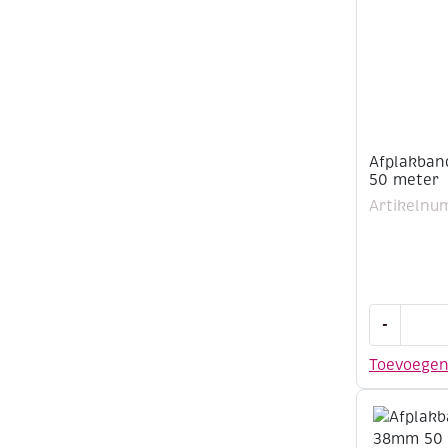
Afplakban
50 meter
Artikelnu
Afplakband
-
19mm
50
Toevoege
meter
aantal