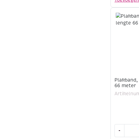
Toevoege
mm,
lengte
33
meter
aantal
Plakband,
66 meter
Artikelnu
Plakband,
-
breedte