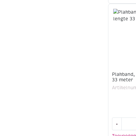
rol
a
33
meter
aantal
Plakband,
33 meter
Artikelnu
Plakband,
-
breedte
15