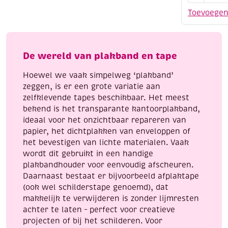
assortime
Toevoege
6
rolletjes
met
houder
De wereld van plakband en tape
aantal
Hoewel we vaak simpelweg ‘plakband’
zeggen, is er een grote variatie aan
zelfklevende tapes beschikbaar. Het meest
bekend is het transparante kantoorplakband,
ideaal voor het onzichtbaar repareren van
papier, het dichtplakken van enveloppen of
het bevestigen van lichte materialen. Vaak
wordt dit gebruikt in een handige
plakbandhouder voor eenvoudig afscheuren.
Daarnaast bestaat er bijvoorbeeld afplaktape
(ook wel schilderstape genoemd), dat
makkelijk te verwijderen is zonder lijmresten
achter te laten – perfect voor creatieve
projecten of bij het schilderen. Voor