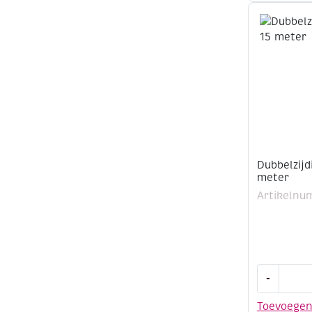
meter
aantal
Dubbelzij
meter
Artikelnu
Dubbelzijd
-
plakband
35mm
Toevoege