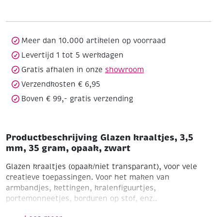
mm,
35
gram,
opaak,
Meer dan 10.000 artikelen op voorraad
zwart
Levertijd 1 tot 5 werkdagen
aantal
Gratis afhalen in onze
showroom
Verzendkosten € 6,95
Boven € 99,- gratis verzending
Productbeschrijving Glazen kraaltjes, 3,5
mm, 35 gram, opaak, zwart
Glazen kraaltjes (opaak/niet transparant), voor vele
creatieve toepassingen. Voor het maken van
armbandjes, kettingen, kralenfiguurtjes,
portemonneetjes, borduren op stof, enz..
Ø 3,5 mm