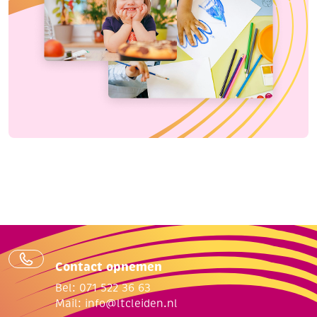
Contact opnemen
Bel: 071 522 36 63
Mail:
info@ltcleiden.nl