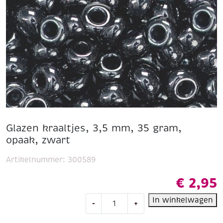
Glazen kraaltjes, 3,5 mm, 35 gram,
opaak, zwart
Artikelnummer:
300589
€
2,95
Glazen
In winkelwagen
-
+
kraaltjes,
3,5