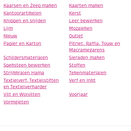
Kaarsen en Zeep maken
Kaarten maken
Kantoorartikelen
Kerst
Knippen en snijden
Leer bewerken
Lijm
Mozaieken
Nieuw
Outlet
Papier en Karton
Pitriet, Raffia, Touw en
Macramegarens
Schildersmaterialen
Sieraden maken
Speksteen bewerken
Stoffen
Strijkkralen Hama
Tekenmaterialen
Textielverf, Textielstiften
Verf en Inkt
en Textielverharder
Vilt en Wolvilten
Voorjaar
Vormgieten