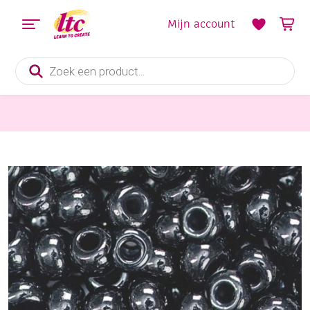
Mijn account
Producten
zoeken
Kerst
Glazen kraaltjes, 3,5 mm, 35 gram, opaak, zwart