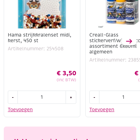
Hama strijkkralenset midi,
Creall-Glass
kerst, 450 st
stickerverf/windowco
assortiment 6x80ml
Artikelnummer: 254508
algemeen
Artikelnummer: 2385
€
3,50
€
(Inc BTW)
Hama
Creall-
-
+
-
strijkkralenset
Glass
midi,
stickerverf/windowco
Toevoegen
Toevoegen
kerst,
assortiment
450
6x80ml
st
algemeen
aantal
aantal