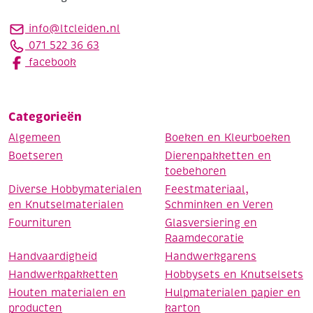
info@ltcleiden.nl
071 522 36 63
facebook
Categorieën
Algemeen
Boeken en Kleurboeken
Boetseren
Dierenpakketten en
toebehoren
Diverse Hobbymaterialen
Feestmateriaal,
en Knutselmaterialen
Schminken en Veren
Fournituren
Glasversiering en
Raamdecoratie
Handvaardigheid
Handwerkgarens
Handwerkpakketten
Hobbysets en Knutselsets
Houten materialen en
Hulpmaterialen papier en
producten
karton