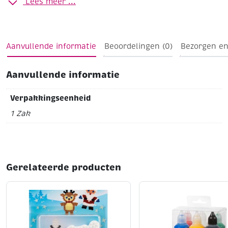
Lees meer ...
Gripzakje à 35 gram
Opaak / niet transparant
zwart (glanzend)
Aanvullende informatie
Beoordelingen (0)
Bezorgen en
Aanvullende informatie
Verpakkingseenheid
1 Zak
Gerelateerde producten