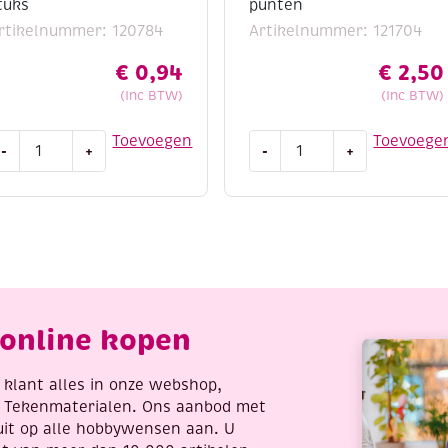
tuks
punten
rtikelnummer: 120784
Artikelnummer: 121704
€
0,94
€
2,50
(Inc BTW)
(Inc BTW)
esevermesjes
Borduurschaartje/Silhouet
Toevoegen
Toevoege
-
+
-
+
oor
10
irkelsnijder
cm,
20783,
spitse
0
punten
tuks
aantal
antal
online kopen
re klant alles in onze webshop,
t Tekenmaterialen. Ons aanbod met
uit op alle hobbywensen aan. U