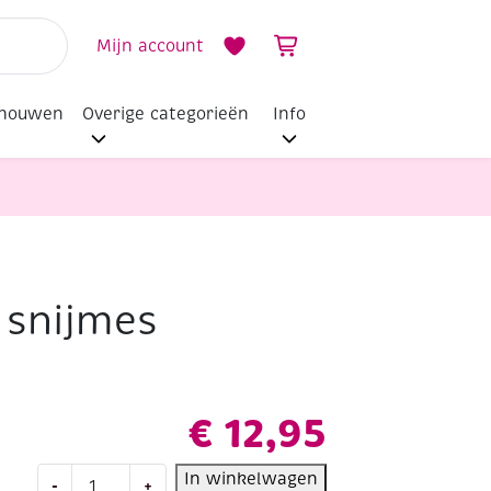
Mijn account
dhouwen
Overige categorieën
Info
 snijmes
€
12,95
Aluminium
In winkelwagen
-
+