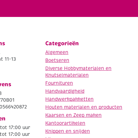
ns
Categorieën
.
Algemeen
t 11-13
Boetseren
Diverse Hobbymaterialen en
Knutselmaterialen
Fournituren
vens
Handvaardigheid
8
Handwerkpakketten
770B01
0566420872
Houten materialen en producten
Kaarsen en Zeep maken
en
Kantoorartikelen
tot 17:00 uur
Knippen en snijden
tot 17:00 uur