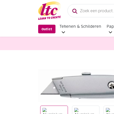
Producten
zoeken
Tekenen & Schilderen
Pap
Outlet
Knippen en snijden
Aluminium sn