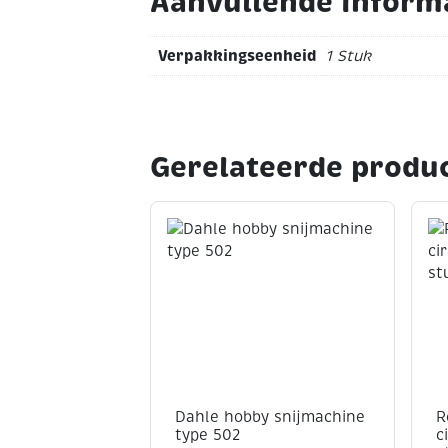
Aanvullende inform
Verpakkingseenheid
1 Stuk
Gerelateerde produ
Dahle hobby snijmachine
R
type 502
c