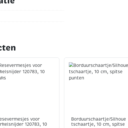
atie
cten
esevermesjes voor
Borduurschaartje/Silhoue
irkelsnijder 120783, 10
tschaartje, 10 cm, spitse