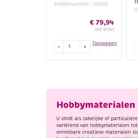
s
Artikelnummer: 120502
A
€
79,94
(Inc BTW)
Dahle
R
Toevoegen
-
+
hobby
v
snijmachine
c
type
1
502
1
aantal
s
a
Hobbymaterialen 
U vindt als zakelijke of particulie
variërend van hobbymaterialen to
onmisbare creatieve materialen sl