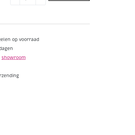
snijmes
aantal
kelen op voorraad
kdagen
e
showroom
erzending