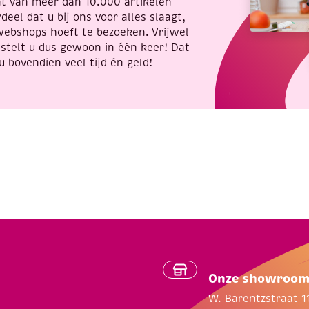
nt van meer dan 10.000 artikelen
deel dat u bij ons voor alles slaagt,
webshops hoeft te bezoeken. Vrijwel
stelt u dus gewoon in één keer! Dat
u bovendien veel tijd én geld!
Onze showroo
W. Barentzstraat 1