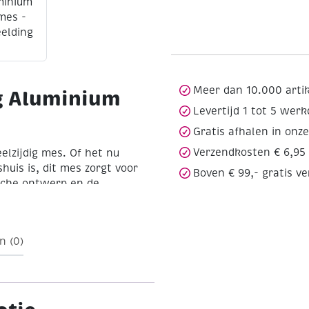
Meer dan 10.000 arti
g Aluminium
Levertijd 1 tot 5 wer
Gratis afhalen in onz
Verzendkosten € 6,95
eelzijdig mes. Of het nu
shuis is, dit mes zorgt voor
Boven € 99,- gratis v
sche ontwerp en de
lige grip. 3 vervangende
epen. Deze kunnen handig
n (0)