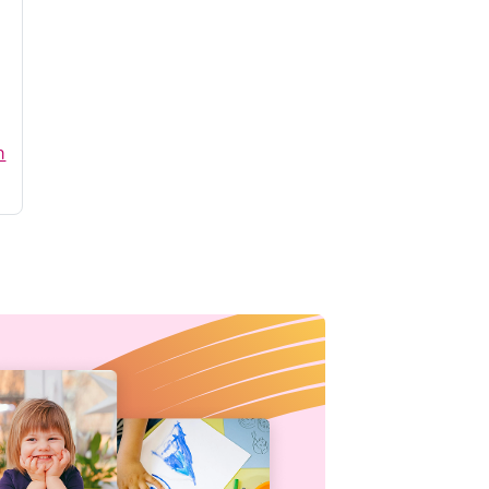
schaartje,
n