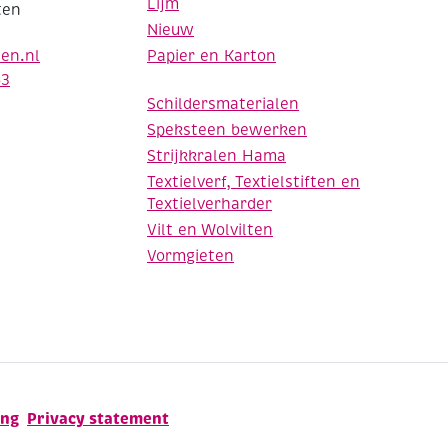
Lijm
ten
Nieuw
Papier en Karton
den.nl
63
Schildersmaterialen
Speksteen bewerken
Strijkkralen Hama
Textielverf, Textielstiften en
Textielverharder
Vilt en Wolvilten
Vormgieten
ing
Privacy statement