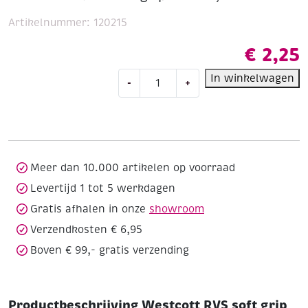
Artikelnummer:
120215
€
2,25
Westcott
In winkelwagen
-
+
RVS
soft
grip
schaar,
17.5
cm
Meer dan 10.000 artikelen op voorraad
aantal
Levertijd 1 tot 5 werkdagen
Gratis afhalen in onze
showroom
Verzendkosten € 6,95
Boven € 99,- gratis verzending
Productbeschrijving Westcott RVS soft grip