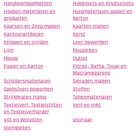
Handwerkpakketten
Hobbysets en Knutselsets
Houten materialen en
Hulpmaterialen papier en
producten
karton
Kaarsen en Zeep maken
Kaarten maken
Kantoorartikelen
Kerst
Knippen en snijden
Leer bewerken
Lijm
Mozaieken
Nieuw
Outlet
Papier en Karton
Pitriet, Raffia, Touw en
Macramegarens
Schildersmaterialen
Sieraden maken
Speksteen bewerken
Stoffen
Strijkkralen Hama
Tekenmaterialen
Textielverf, Textielstiften
Verf en Inkt
en Textielverharder
Vilt en Wolvilten
Voorjaar
Vormgieten