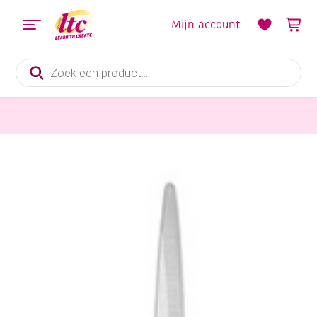
Mijn account
Producten
zoeken
Knippen en snijden
Westcott RVS soft grip schaar, 17.5 cm