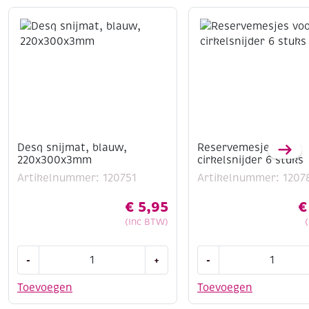
Desq snijmat, blauw,
Reservemesjes voor
220x300x3mm
cirkelsnijder 6 stuks
Artikelnummer: 120751
Artikelnummer: 1207
€
5,95
€
(Inc BTW)
Desq
Reservemesjes
-
+
-
snijmat,
voor
blauw,
cirkelsnijder
Toevoegen
Toevoegen
220x300x3mm
6