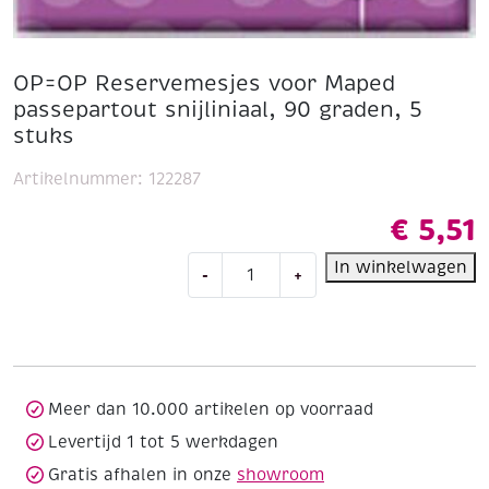
OP=OP Reservemesjes voor Maped
passepartout snijliniaal, 90 graden, 5
stuks
Artikelnummer:
122287
€
5,51
OP=OP
In winkelwagen
-
+
Reservemesjes
voor
Maped
passepartout
snijliniaal,
90
Meer dan 10.000 artikelen op voorraad
graden,
Levertijd 1 tot 5 werkdagen
5
Gratis afhalen in onze
showroom
stuks