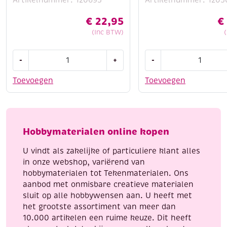
€
22,95
€
(Inc BTW)
Rolsnijkop
Dahle
-
+
-
voor
papiersnijmachine
Dahle
type:
Toevoegen
Toevoegen
500/507/508
508
aantal
aantal
Hobbymaterialen online kopen
U vindt als zakelijke of particuliere klant alles
in onze webshop, variërend van
hobbymaterialen tot Tekenmaterialen. Ons
aanbod met onmisbare creatieve materialen
sluit op alle hobbywensen aan. U heeft met
het grootste assortiment van meer dan
10.000 artikelen een ruime keuze. Dit heeft