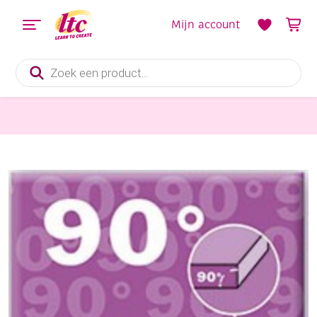
Mijn account
Producten
zoeken
Knippen en snijden
OP=OP Reservemesjes voor Maped passepartout snijliniaal, 90 graden, 5 stuks