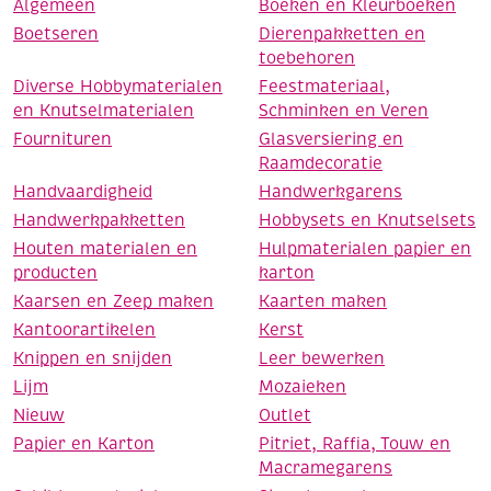
Algemeen
Boeken en Kleurboeken
Boetseren
Dierenpakketten en
toebehoren
Diverse Hobbymaterialen
Feestmateriaal,
en Knutselmaterialen
Schminken en Veren
Fournituren
Glasversiering en
Raamdecoratie
Handvaardigheid
Handwerkgarens
Handwerkpakketten
Hobbysets en Knutselsets
Houten materialen en
Hulpmaterialen papier en
producten
karton
Kaarsen en Zeep maken
Kaarten maken
Kantoorartikelen
Kerst
Knippen en snijden
Leer bewerken
Lijm
Mozaieken
Nieuw
Outlet
Papier en Karton
Pitriet, Raffia, Touw en
Macramegarens