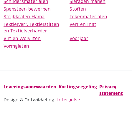
Schildersmaterialen
Sieraden maken
Speksteen bewerken
Stoffen
Strijkkralen Hama
Tekenmaterialen
Textielverf, Textielstiften
Verf en Inkt
en Textielverharder
Vilt en Wolvilten
Voorjaar
Vormgieten
Leveringsvoorwaarden
Kortingsregeling
Privacy
statement
Design & Ontwikkeling:
Interpulse