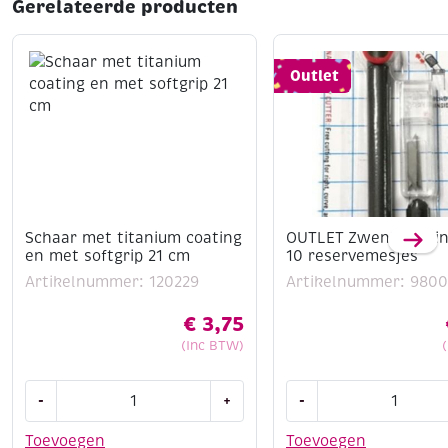
Gerelateerde producten
Outlet
Schaar met titanium coating
OUTLET Zwenkmes inc
en met softgrip 21 cm
10 reservemesjes
Artikelnummer: 120229
Artikelnummer: 9800
€
3,75
(Inc BTW)
Schaar
OUTLET
-
+
-
met
Zwenkmes
titanium
inclusief
Toevoegen
Toevoegen