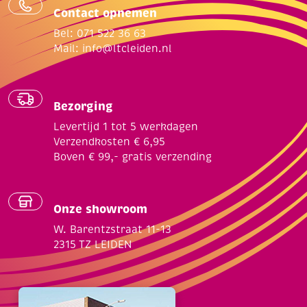
Contact opnemen
Bel: 071 522 36 63
Mail:
info@ltcleiden.nl
Bezorging
Levertijd 1 tot 5 werkdagen
Verzendkosten € 6,95
Boven € 99,- gratis verzending
Onze showroom
W. Barentzstraat 11-13
2315 TZ LEIDEN