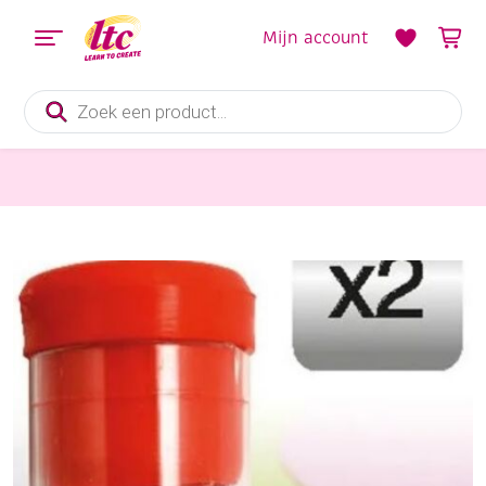
Mijn account
Producten
zoeken
Knippen en snijden
OP=OP Reservemesjes voor zwenkmes, kokerjte met 2 st