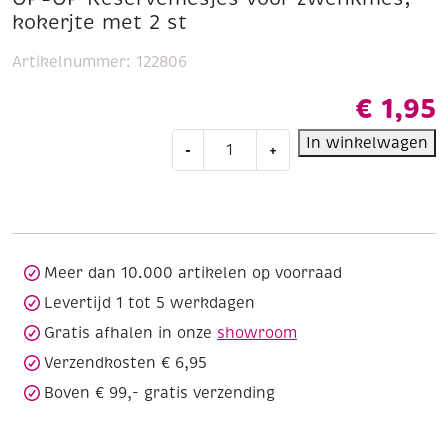
kokerjte met 2 st
Artikelnummer:
122806
€
1,95
OP=OP
In winkelwagen
-
+
Reservemesjes
voor
zwenkmes,
kokerjte
met
2
Meer dan 10.000 artikelen op voorraad
st
Levertijd 1 tot 5 werkdagen
aantal
Gratis afhalen in onze
showroom
Verzendkosten € 6,95
Boven € 99,- gratis verzending