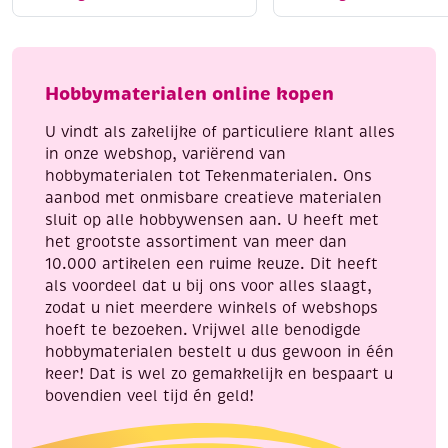
coating
10
en
reservemesjes
met
aantal
softgrip
Hobbymaterialen online kopen
21
cm
U vindt als zakelijke of particuliere klant alles
aantal
in onze webshop, variërend van
hobbymaterialen tot Tekenmaterialen. Ons
aanbod met onmisbare creatieve materialen
sluit op alle hobbywensen aan. U heeft met
het grootste assortiment van meer dan
10.000 artikelen een ruime keuze. Dit heeft
als voordeel dat u bij ons voor alles slaagt,
zodat u niet meerdere winkels of webshops
hoeft te bezoeken. Vrijwel alle benodigde
hobbymaterialen bestelt u dus gewoon in één
keer! Dat is wel zo gemakkelijk en bespaart u
bovendien veel tijd én geld!