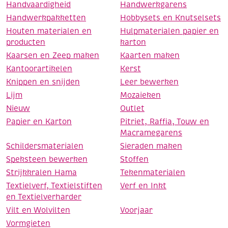
Handvaardigheid
Handwerkgarens
Handwerkpakketten
Hobbysets en Knutselsets
Houten materialen en
Hulpmaterialen papier en
producten
karton
Kaarsen en Zeep maken
Kaarten maken
Kantoorartikelen
Kerst
Knippen en snijden
Leer bewerken
Lijm
Mozaieken
Nieuw
Outlet
Papier en Karton
Pitriet, Raffia, Touw en
Macramegarens
Schildersmaterialen
Sieraden maken
Speksteen bewerken
Stoffen
Strijkkralen Hama
Tekenmaterialen
Textielverf, Textielstiften
Verf en Inkt
en Textielverharder
Vilt en Wolvilten
Voorjaar
Vormgieten