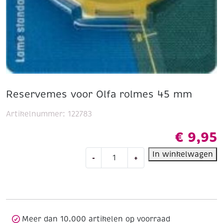
Reservemes voor Olfa rolmes 45 mm
Artikelnummer:
122783
€
9,95
Reservemes
In winkelwagen
-
+
voor
Olfa
rolmes
45
mm
aantal
Meer dan 10.000 artikelen op voorraad