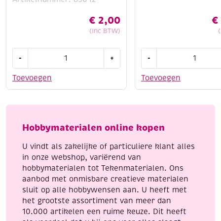
€
2,00
€
(Inc BTW)
OUTLET
Dahle
-
+
-
Olba
hobby
hobbymes
snijmachine
Toevoegen
Toevoegen
inclusief
type
5
502
mesjes
aantal
en
Hobbymaterialen online kopen
gereedschap
voor
U vindt als zakelijke of particuliere klant alles
meerdere
in onze webshop, variërend van
doeleinden
hobbymaterialen tot Tekenmaterialen. Ons
aantal
aanbod met onmisbare creatieve materialen
sluit op alle hobbywensen aan. U heeft met
het grootste assortiment van meer dan
10.000 artikelen een ruime keuze. Dit heeft