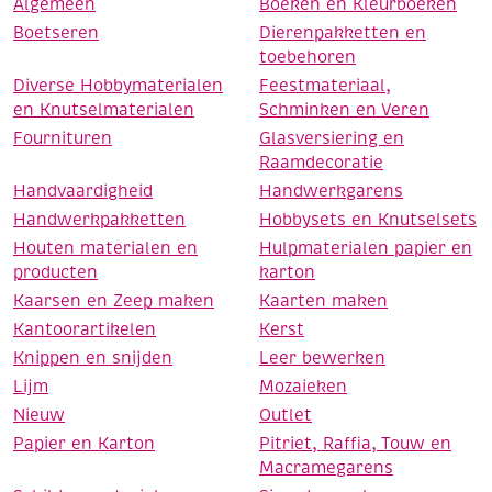
Algemeen
Boeken en Kleurboeken
Boetseren
Dierenpakketten en
toebehoren
Diverse Hobbymaterialen
Feestmateriaal,
en Knutselmaterialen
Schminken en Veren
Fournituren
Glasversiering en
Raamdecoratie
Handvaardigheid
Handwerkgarens
Handwerkpakketten
Hobbysets en Knutselsets
Houten materialen en
Hulpmaterialen papier en
producten
karton
Kaarsen en Zeep maken
Kaarten maken
Kantoorartikelen
Kerst
Knippen en snijden
Leer bewerken
Lijm
Mozaieken
Nieuw
Outlet
Papier en Karton
Pitriet, Raffia, Touw en
Macramegarens