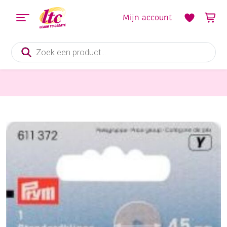
Mijn account
Producten
zoeken
Knippen en snijden
Reservemes voor Olfa rolmes 45 mm