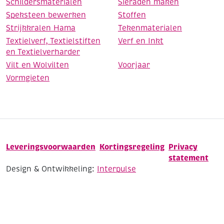
Schildersmaterialen
Sieraden maken
Speksteen bewerken
Stoffen
Strijkkralen Hama
Tekenmaterialen
Textielverf, Textielstiften
Verf en Inkt
en Textielverharder
Vilt en Wolvilten
Voorjaar
Vormgieten
Leveringsvoorwaarden
Kortingsregeling
Privacy
statement
Design & Ontwikkeling:
Interpulse