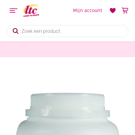
Mijn account
Producten
zoeken
Lijm
Collall boekbinderslijm, 1000 gram