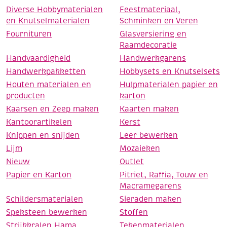
Diverse Hobbymaterialen
Feestmateriaal,
en Knutselmaterialen
Schminken en Veren
Fournituren
Glasversiering en
Raamdecoratie
Handvaardigheid
Handwerkgarens
Handwerkpakketten
Hobbysets en Knutselsets
Houten materialen en
Hulpmaterialen papier en
producten
karton
Kaarsen en Zeep maken
Kaarten maken
Kantoorartikelen
Kerst
Knippen en snijden
Leer bewerken
Lijm
Mozaieken
Nieuw
Outlet
Papier en Karton
Pitriet, Raffia, Touw en
Macramegarens
Schildersmaterialen
Sieraden maken
Speksteen bewerken
Stoffen
Strijkkralen Hama
Tekenmaterialen