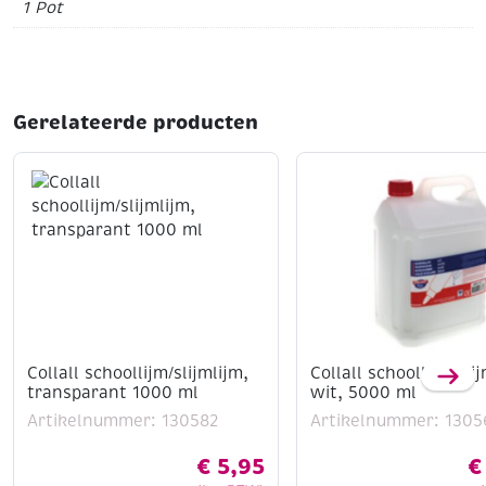
1 Pot
Gerelateerde producten
Collall schoollijm/slijmlijm,
Collall schoollijm/sli
transparant 1000 ml
wit, 5000 ml
Artikelnummer: 130582
Artikelnummer: 1305
€
5,95
€