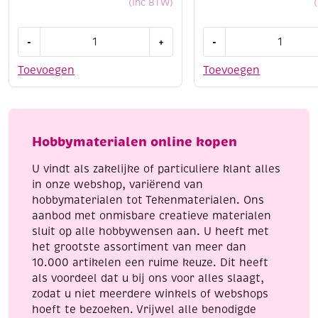
(Inc BTW)
Collall
Collall
-
+
-
schoollijm/slijmlijm,
schoollijm/slijmlijm
transparant
wit,
Toevoegen
Toevoegen
1000
5000
ml
ml
aantal
aantal
Hobbymaterialen online kopen
U vindt als zakelijke of particuliere klant alles
in onze webshop, variërend van
hobbymaterialen tot Tekenmaterialen. Ons
aanbod met onmisbare creatieve materialen
sluit op alle hobbywensen aan. U heeft met
het grootste assortiment van meer dan
10.000 artikelen een ruime keuze. Dit heeft
als voordeel dat u bij ons voor alles slaagt,
zodat u niet meerdere winkels of webshops
hoeft te bezoeken. Vrijwel alle benodigde