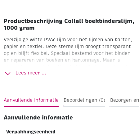
Productbeschrijving Collall boekbinderslijm,
1000 gram
Veelzijdige witte PVAc lijm voor het lijmen van karton,
papier en textiel. Deze sterke lijm droogt transparant
op en blijft flexibel. Speciaal bestemd voor het binden
en repareren van boeken en kartonnage. Maar is
eigenlijk een multifunctionele lijm die te gebruiken is
Lees meer ...
voor alle mogelijke verbindingen van papier, karton,
textiel, styropor, scrapbooking, etc.. Echt een hele
fijne oplosmiddelvrije lijm voor snel en schoon te
werken.
Gebruiksaanwijzing: eenzijdig inlijmen, goed
Aanvullende informatie
Beoordelingen (0)
Bezorgen en
aanduwen. Indien nodig verdunnen met water.
Vochtbestendig en oplosmiddelvrij. Koel en vorstvrij
bewaren.
Geschikt voor: kinderen vanaf 6 jaar
Vlekken:
Aanvullende informatie
indien de vlekken nog nat zijn, zijn de vlekken met
koud water af- en uitwasbaar
Verpakkingseenheid