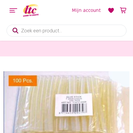
Mijn account
Producten
zoeken
Lijm
Lijmpatronen voor lijmpistool lage temperatuur, 10 cm, 100 stuks