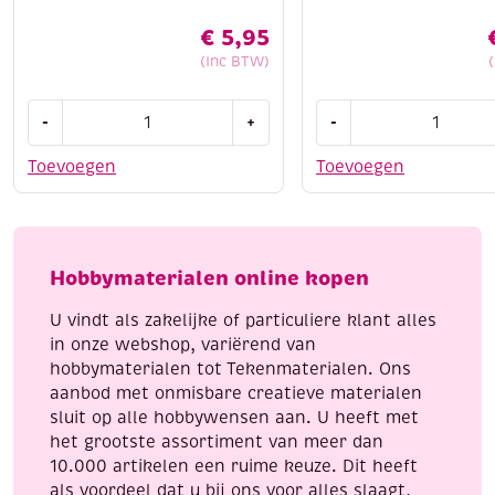
€
5,95
(Inc BTW)
Collall
OUTLET
-
+
-
schoollijm/slijmlijm
Puzzellijm
wit,
59
Toevoegen
Toevoegen
1000
ml,
ml
inclusief
aantal
schuimkwast
25mm
Hobbymaterialen online kopen
aantal
U vindt als zakelijke of particuliere klant alles
in onze webshop, variërend van
hobbymaterialen tot Tekenmaterialen. Ons
aanbod met onmisbare creatieve materialen
sluit op alle hobbywensen aan. U heeft met
het grootste assortiment van meer dan
10.000 artikelen een ruime keuze. Dit heeft
als voordeel dat u bij ons voor alles slaagt,