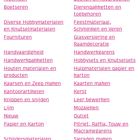
Boetseren
Dierenpakketten en
toebehoren
Diverse Hobbymaterialen
Feestmateriaal,
en Knutselmaterialen
Schminken en Veren
Fournituren
Glasversiering en
Raamdecoratie
Handvaardigheid
Handwerkgarens
Handwerkpakketten
Hobbysets en Knutselsets
Houten materialen en
Hulpmaterialen papier en
producten
karton
Kaarsen en Zeep maken
Kaarten maken
Kantoorartikelen
Kerst
Knippen en snijden
Leer bewerken
Lijm
Mozaieken
Nieuw
Outlet
Papier en Karton
Pitriet, Raffia, Touw en
Macramegarens
Schildersmaterialen
Sieraden maken