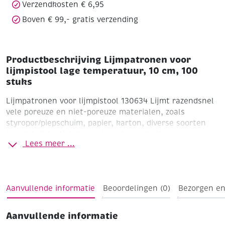
Verzendkosten € 6,95
Boven € 99,- gratis verzending
Productbeschrijving Lijmpatronen voor
lijmpistool lage temperatuur, 10 cm, 100
stuks
Lijmpatronen voor lijmpistool 130634
Lijmt razendsnel
vele poreuze en niet-poreuze materialen, zoals
styropor/piepschuim, papier, karton, diverse soorten
kunststof, textiel, keramiek, etc. onderling en in
Lees meer ...
combinatie. Wordt onder andere veel gebruikt voor het
maken van bloemdecoraties.
Lage temperatuur
Ø 7,2 mm
Lengte 10 cm
Verpakt per
100 stuks
Aanvullende informatie
Beoordelingen (0)
Bezorgen en
Aanvullende informatie