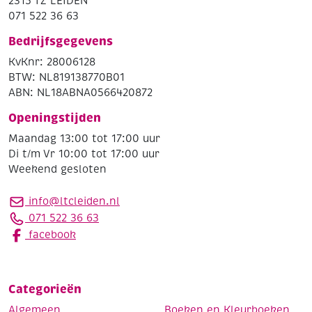
2315 TZ LEIDEN
071 522 36 63
Bedrijfsgegevens
KvKnr: 28006128
BTW: NL819138770B01
ABN: NL18ABNA0566420872
Openingstijden
Maandag 13:00 tot 17:00 uur
Di t/m Vr 10:00 tot 17:00 uur
Weekend gesloten
info@ltcleiden.nl
071 522 36 63
facebook
Categorieën
Algemeen
Boeken en Kleurboeken