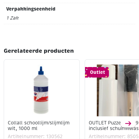
Verpakkingseenheid
1 Zak
Gerelateerde producten
Outlet
Collall schoollijm/slijmlijm
OUTLET Puzzellijm 59
wit, 1000 ml
inclusief schuimkwa
Artikelnummer: 130562
Artikelnummer: 850