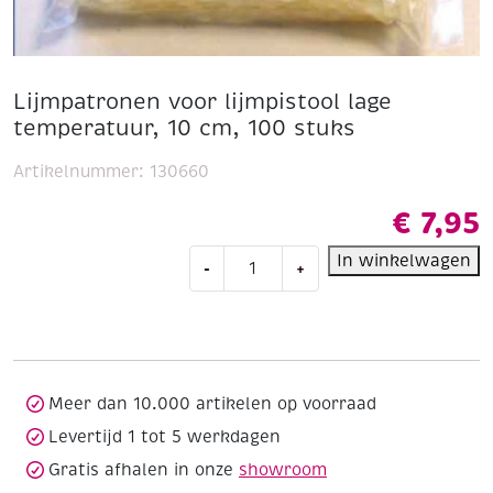
Lijmpatronen voor lijmpistool lage
temperatuur, 10 cm, 100 stuks
Artikelnummer:
130660
€
7,95
Lijmpatronen
In winkelwagen
-
+
voor
lijmpistool
lage
temperatuur,
10
cm,
Meer dan 10.000 artikelen op voorraad
100
Levertijd 1 tot 5 werkdagen
stuks
Gratis afhalen in onze
showroom
aantal