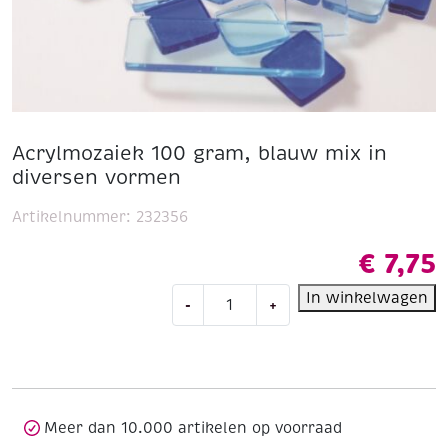
Acrylmozaiek 100 gram, blauw mix in
diversen vormen
Artikelnummer:
232356
€
7,75
Acrylmozaiek
In winkelwagen
-
+
100
gram,
blauw
mix
in
diversen
Meer dan 10.000 artikelen op voorraad