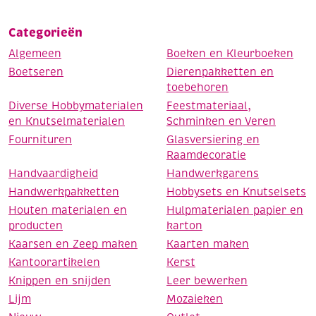
Categorieën
Algemeen
Boeken en Kleurboeken
Boetseren
Dierenpakketten en
toebehoren
Diverse Hobbymaterialen
Feestmateriaal,
en Knutselmaterialen
Schminken en Veren
Fournituren
Glasversiering en
Raamdecoratie
Handvaardigheid
Handwerkgarens
Handwerkpakketten
Hobbysets en Knutselsets
Houten materialen en
Hulpmaterialen papier en
producten
karton
Kaarsen en Zeep maken
Kaarten maken
Kantoorartikelen
Kerst
Knippen en snijden
Leer bewerken
Lijm
Mozaieken