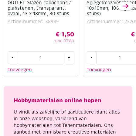
OUTLET Glazen cabochons /
Spiegelmozaieksteen
plakstenen, transparant,
10x10mm, 1000 gr (c
ovaal, 13 x 18mm, 30 stuks
stuks)
Artikelnummer: 38484
Artikelnummer: 2320
€
1,50
€
(Inc BTW)
OUTLET
Spiegelmozaieksteent
-
+
-
Glazen
10x10mm,
cabochons
1000
Toevoegen
Toevoegen
/
gr
plakstenen,
(ca.
transparant,
1900
ovaal,
stuks)
Hobbymaterialen online kopen
13
aantal
x
U vindt als zakelijke of particuliere klant alles
18mm,
in onze webshop, variërend van
30
hobbymaterialen tot Tekenmaterialen. Ons
stuks
aanbod met onmisbare creatieve materialen
aantal