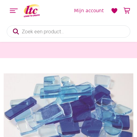
Mijn account
Producten
zoeken
Mozaieken
Acrylmozaiek 100 gram, blauw mix in diversen vormen