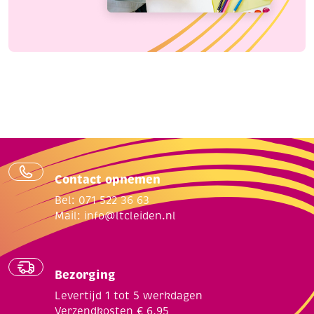
Contact opnemen
Bel: 071 522 36 63
Mail:
info@ltcleiden.nl
Bezorging
Levertijd 1 tot 5 werkdagen
Verzendkosten € 6,95