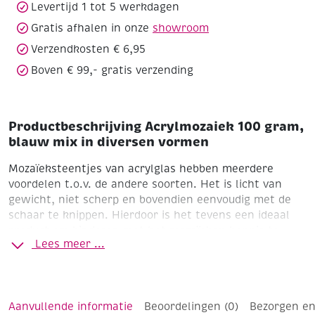
vormen
Levertijd 1 tot 5 werkdagen
aantal
Gratis afhalen in onze
showroom
Verzendkosten € 6,95
Boven € 99,- gratis verzending
Productbeschrijving Acrylmozaiek 100 gram,
blauw mix in diversen vormen
Mozaïeksteentjes van acrylglas hebben meerdere
voordelen t.o.v. de andere soorten. Het is licht van
gewicht, niet scherp en bovendien eenvoudig met de
schaar te knippen. Hierdoor is het tevens een ideaal
product om kinderen met het mozaïeken kennis te
Lees meer ...
laten maken. Door het lichte gewicht, naast hout,
glas, kermamiek, enz. ook te gebruiken op papier of
karton. Hierdoor kunnen er mooie omslagen,
werkstukken, enz. van gemaakt worden.
Aanvullende informatie
Beoordelingen (0)
Bezorgen en