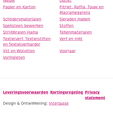
Nieuw
Outlet
Papier en Karton
Pitriet, Raffia, Touw en
Macramegarens
Schildersmaterialen
Sieraden maken
Speksteen bewerken
Stoffen
Strijkkralen Hama
Tekenmaterialen
Textielverf, Textielstiften
Verf en Inkt
en Textielverharder
Vilt en Wolvilten
Voorjaar
Vormgieten
Leveringsvoorwaarden
Kortingsregeling
Privacy
statement
Design & Ontwikkeling:
Interpulse