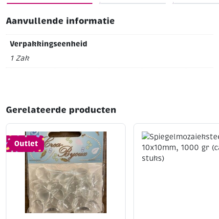
Zak a 100 gram (ca. 440 st)
Blauw mix
diverse vormen
Aanvullende informatie
Verpakkingseenheid
1 Zak
Gerelateerde producten
Outlet