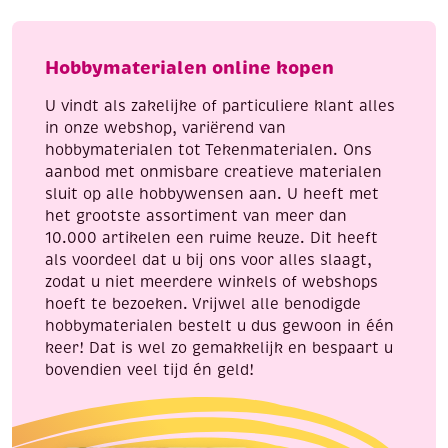
(ca.
plakstenen,
320
transparant,
stuks)
ovaal,
Hobbymaterialen online kopen
aantal
13
x
U vindt als zakelijke of particuliere klant alles
18mm,
in onze webshop, variërend van
30
hobbymaterialen tot Tekenmaterialen. Ons
stuks
aanbod met onmisbare creatieve materialen
aantal
sluit op alle hobbywensen aan. U heeft met
het grootste assortiment van meer dan
10.000 artikelen een ruime keuze. Dit heeft
als voordeel dat u bij ons voor alles slaagt,
zodat u niet meerdere winkels of webshops
hoeft te bezoeken. Vrijwel alle benodigde
hobbymaterialen bestelt u dus gewoon in één
keer! Dat is wel zo gemakkelijk en bespaart u
bovendien veel tijd én geld!