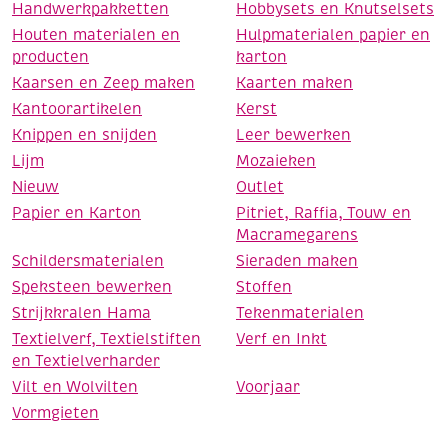
Handwerkpakketten
Hobbysets en Knutselsets
Houten materialen en
Hulpmaterialen papier en
producten
karton
Kaarsen en Zeep maken
Kaarten maken
Kantoorartikelen
Kerst
Knippen en snijden
Leer bewerken
Lijm
Mozaieken
Nieuw
Outlet
Papier en Karton
Pitriet, Raffia, Touw en
Macramegarens
Schildersmaterialen
Sieraden maken
Speksteen bewerken
Stoffen
Strijkkralen Hama
Tekenmaterialen
Textielverf, Textielstiften
Verf en Inkt
en Textielverharder
Vilt en Wolvilten
Voorjaar
Vormgieten