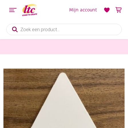
Mijn account
Producten
zoeken
Mozaieken
Spatel / lijmstrijker, driekantig, 11 cm