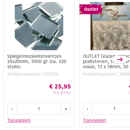
Outlet
Spiegelmozaieksteentjes
OUTLET Glazen caboc
20x20mm, 1000 gr (ca. 320
plakstenen, transpar
stuks)
ovaal, 13 x 18mm, 30
Artikelnummer: 232024
Artikelnummer: 3848
€
25,95
(Inc BTW)
Spiegelmozaieksteentjes
OUTLET
-
+
-
20x20mm,
Glazen
1000
cabochons
Toevoegen
Toevoegen
gr
/