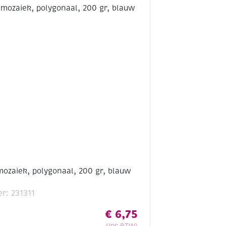
gr,
grijs
mix
aantal
mozaiek, polygonaal, 200 gr, blauw
r: 231311
€
6,75
(Inc BTW)