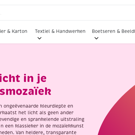
ier & Karton
Textiel & Handwerken
Boetseren & Beel
cht in je
asmozaïek
n ongeëvenaarde kleurdiepte en
rkaatst het licht als geen ander
evendige en sprankelende uitstraling
ijn een klassieker in de mozaïekkunst
kheden. Van heldere, transparante