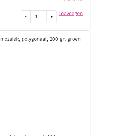
Fantasy
Toevoegen
-
+
glasmozaiek,
polygonaal,
200
gr,
blauw
mix
aantal