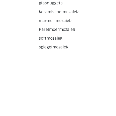
glasnuggets
keramische mozaiek
marmer mozaiek
Parelmoermozaiek
softmozaiek
spiegelmozaiek