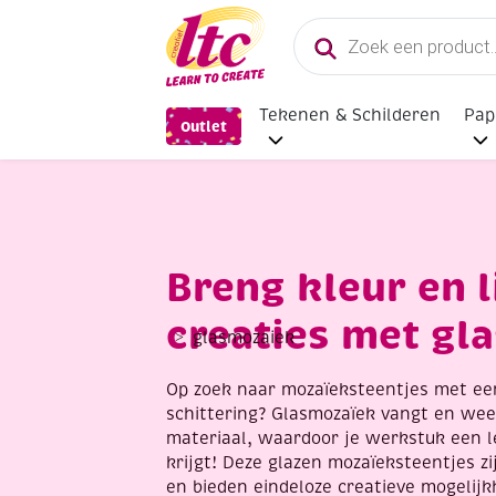
Producten
zoeken
Tekenen & Schilderen
Pap
Outlet
Breng kleur en li
creaties met gl
glasmozaiek
Op zoek naar mozaïeksteentjes met ee
schittering? Glasmozaïek vangt en wee
materiaal, waardoor je werkstuk een l
krijgt! Deze glazen mozaïeksteentjes z
en bieden eindeloze creatieve mogelij