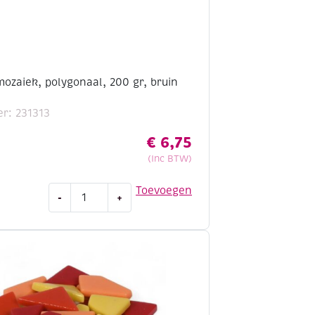
ozaiek, polygonaal, 200 gr, bruin
r: 231313
€
6,75
(Inc BTW)
Fantasy
Toevoegen
-
+
glasmozaiek,
polygonaal,
200
gr,
bruin
mix
aantal