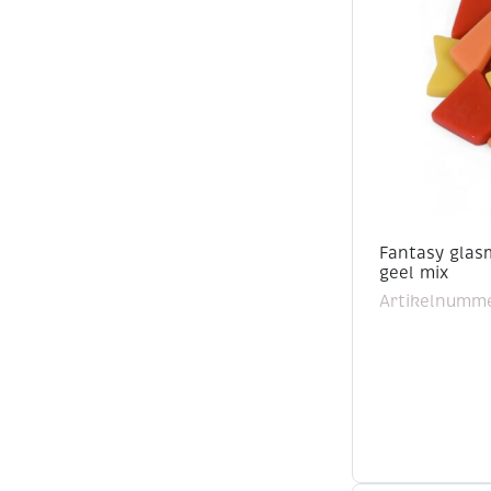
Fantasy glasm
geel mix
Artikelnumme