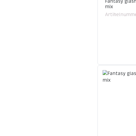
Fantasy glasm
mix
Artikelnumme