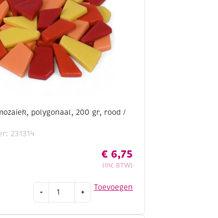
ozaiek, polygonaal, 200 gr, rood /
r: 231314
€
6,75
(Inc BTW)
Fantasy
Toevoegen
-
+
glasmozaiek,
polygonaal,