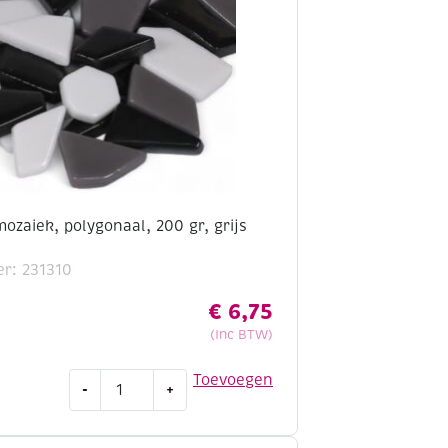
ozaiek, polygonaal, 200 gr, grijs
r: 231310
€
6,75
(Inc BTW)
Fantasy
Toevoegen
-
+
glasmozaiek,
polygonaal,
200