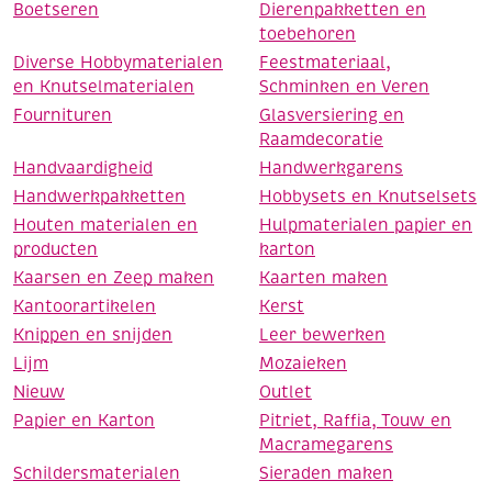
Boetseren
Dierenpakketten en
toebehoren
Diverse Hobbymaterialen
Feestmateriaal,
en Knutselmaterialen
Schminken en Veren
Fournituren
Glasversiering en
Raamdecoratie
Handvaardigheid
Handwerkgarens
Handwerkpakketten
Hobbysets en Knutselsets
Houten materialen en
Hulpmaterialen papier en
producten
karton
Kaarsen en Zeep maken
Kaarten maken
Kantoorartikelen
Kerst
Knippen en snijden
Leer bewerken
Lijm
Mozaieken
Nieuw
Outlet
Papier en Karton
Pitriet, Raffia, Touw en
Macramegarens
Schildersmaterialen
Sieraden maken