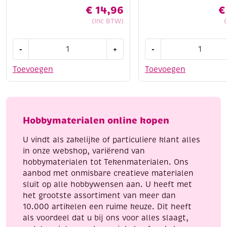
€
14,96
€
(Inc BTW)
Mozaiektang
Mozaiektang
-
+
-
met
met
veer
veer
Toevoegen
Toevoegen
en
en
bek
snijwieltjes
aantal
aantal
Hobbymaterialen online kopen
U vindt als zakelijke of particuliere klant alles
in onze webshop, variërend van
hobbymaterialen tot Tekenmaterialen. Ons
aanbod met onmisbare creatieve materialen
sluit op alle hobbywensen aan. U heeft met
het grootste assortiment van meer dan
10.000 artikelen een ruime keuze. Dit heeft
als voordeel dat u bij ons voor alles slaagt,