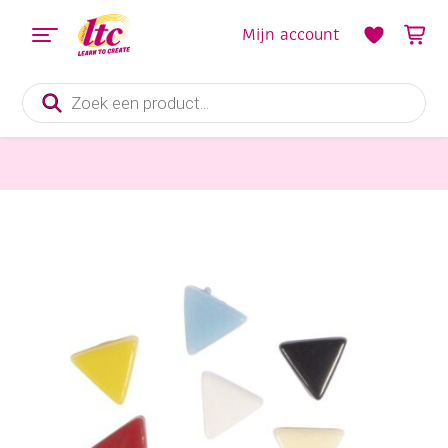
Mijn account
Producten
zoeken
Mozaieken
Glasmozaieksteentjes driehoek, 9,7 x 8,5 x 4 mm, 500 gram assortiment