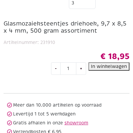
Glasmozaieksteentjes driehoek, 9,7 x 8,5
x 4 mm, 500 gram assortiment
Artikelnummer:
231910
€
18,95
Glasmozaieksteentjes
In winkelwagen
-
+
driehoek,
9,7
x
8,5
x
4
Meer dan 10.000 artikelen op voorraad
mm,
Levertijd 1 tot 5 werkdagen
500
Gratis afhalen in onze
showroom
gram
assortiment
Verzendkosten € 6,95