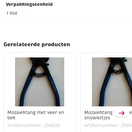
in vorm gegoten, zodat elke mozaïektegel een exacte
Verpakkingseenheid
grootte van 9,7 x 8,5 x 4mm heeft.
1 Pot
Gerelateerde producten
Mozaiektang met veer en
Mozaiektang met vee
bek
snijwieltjes
Artikelnummer: 200636
Artikelnummer: 2006