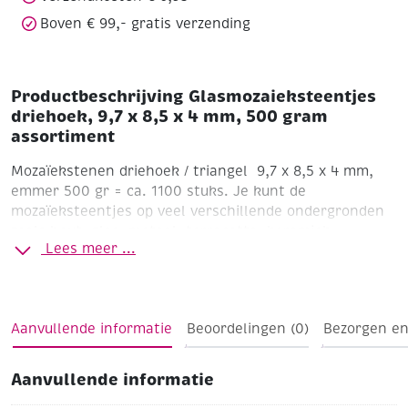
aantal
Boven € 99,- gratis verzending
Productbeschrijving Glasmozaieksteentjes
driehoek, 9,7 x 8,5 x 4 mm, 500 gram
assortiment
Mozaïekstenen driehoek / triangel 9,7 x 8,5 x 4 mm,
emmer 500 gr = ca. 1100 stuks.
Je kunt de
mozaïeksteentjes op veel verschillende ondergronden
zoals hout, glas, metaal, terracotta, keramiek,
Lees meer ...
piepschuim of beton opplakken en zo je hele huis
kleurrijk decoreren.
Omdat het glasmozaïek vorst- en
weerbestendig is, kun je het ook buiten gebruiken en
je tuinmeubelen oppeppen.
Mozaïekstenen zijn ideaal
Aanvullende informatie
Beoordelingen (0)
Bezorgen en
voor het versieren van lantaarns, vazen, ballen,
spiegels, muren, tafels, fotolijsten of dozen en ook
kinderen houden van het knutselen met de kleine
Aanvullende informatie
kleurrijke breekstukken.
Onze "ARTDECOR" mozaïek is