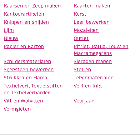
Kaarsen en Zeep maken
Kaarten maken
Kantoorartikelen
Kerst
Knippen en snijden
Leer bewerken
Lijm
Mozaieken
Nieuw
Outlet
Papier en Karton
Pitriet, Raffia, Touw en
Macramegarens
Schildersmaterialen
Sieraden maken
Speksteen bewerken
Stoffen
Strijkkralen Hama
Tekenmaterialen
Textielverf, Textielstiften
Verf en Inkt
en Textielverharder
Vilt en Wolvilten
Voorjaar
Vormgieten