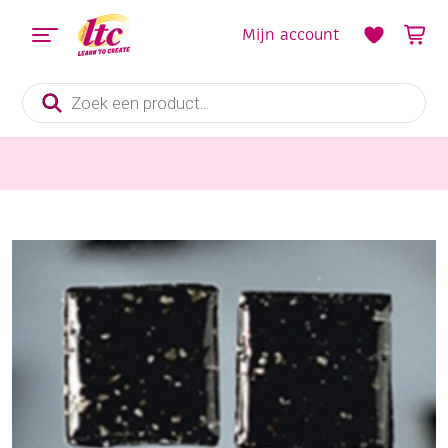
Mijn account
Producten
zoeken
Mozaieken
Glasmozaieksteentjes, 10×10 mm 200 gr zwart