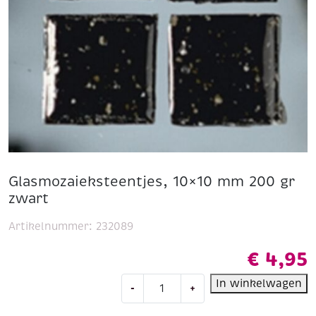
Glasmozaieksteentjes, 10×10 mm 200 gr
zwart
Artikelnummer:
232089
€
4,95
Glasmozaieksteentjes,
In winkelwagen
-
+
10x10
mm