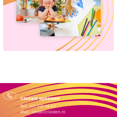
Contact opnemen
Bel: 071 522 36 63
Mail:
info@ltcleiden.nl