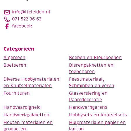
info@ltcleiden.nl
071 522 36 63
facebook
Categorieën
Algemeen
Boeken en Kleurboeken
Boetseren
Dierenpakketten en
toebehoren
Diverse Hobbymaterialen
Feestmateriaal,
en Knutselmaterialen
Schminken en Veren
Fournituren
Glasversiering en
Raamdecoratie
Handvaardigheid
Handwerkgarens
Handwerkpakketten
Hobbysets en Knutselsets
Houten materialen en
Hulpmaterialen papier en
producten
karton