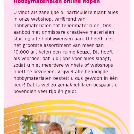
Hobbymaterialen online kopen
15
aantal
x
U vindt als zakelijke of particuliere klant alles
15
in onze webshop, variërend van
mm,
hobbymaterialen tot Tekenmaterialen. Ons
20
aanbod met onmisbare creatieve materialen
stuks
sluit op alle hobbywensen aan. U heeft met
aantal
het grootste assortiment van meer dan
10.000 artikelen een ruime keuze. Dit heeft
als voordeel dat u bij ons voor alles slaagt,
zodat u niet meerdere winkels of webshops
hoeft te bezoeken. Vrijwel alle benodigde
hobbymaterialen bestelt u dus gewoon in één
keer! Dat is wel zo gemakkelijk en bespaart u
bovendien veel tijd én geld!