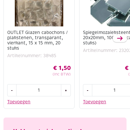
OUTLET Glazen cabochons /
Spiegelmozaieksteen
plakstenen, transparant,
20x20mm, 1000 gr (c
vierkant, 15 x 15 mm, 20
stuks)
stuks
Artikelnummer: 2320
Artikelnummer: 38485
€
1,50
€
(Inc BTW)
OUTLET
Spiegelmozaieksteent
-
+
-
Glazen
20x20mm,
cabochons
1000
Toevoegen
Toevoegen
/
gr
plakstenen,
(ca.
transparant,
320
vierkant,
stuks)