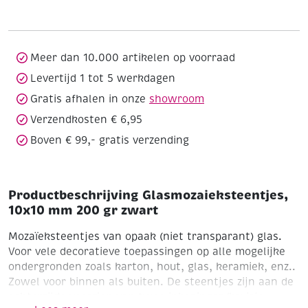
200
gr
zwart
aantal
Meer dan 10.000 artikelen op voorraad
Levertijd 1 tot 5 werkdagen
Gratis afhalen in onze
showroom
Verzendkosten € 6,95
Boven € 99,- gratis verzending
Productbeschrijving Glasmozaieksteentjes,
10x10 mm 200 gr zwart
Mozaïeksteentjes van opaak (niet transparant) glas.
Voor vele decoratieve toepassingen op alle mogelijke
ondergronden zoals karton, hout, glas, keramiek, enz..
Zowel voor binnen als buiten.
De steentjes zijn aan de
achterzijde voorzien van twee inkepingen/kruisje