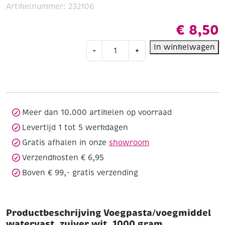
Artikelnummer:
232106
€
8,50
Voegpasta/voegmiddel
In winkelwagen
-
+
watervast,
zuiver
wit,
1000
gram
aantal
Meer dan 10.000 artikelen op voorraad
Levertijd 1 tot 5 werkdagen
Gratis afhalen in onze
showroom
Verzendkosten € 6,95
Boven € 99,- gratis verzending
Productbeschrijving Voegpasta/voegmiddel
watervast, zuiver wit, 1000 gram