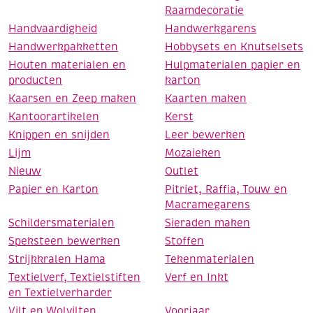
Raamdecoratie
Handvaardigheid
Handwerkgarens
Handwerkpakketten
Hobbysets en Knutselsets
Houten materialen en
Hulpmaterialen papier en
producten
karton
Kaarsen en Zeep maken
Kaarten maken
Kantoorartikelen
Kerst
Knippen en snijden
Leer bewerken
Lijm
Mozaieken
Nieuw
Outlet
Papier en Karton
Pitriet, Raffia, Touw en
Macramegarens
Schildersmaterialen
Sieraden maken
Speksteen bewerken
Stoffen
Strijkkralen Hama
Tekenmaterialen
Textielverf, Textielstiften
Verf en Inkt
en Textielverharder
Vilt en Wolvilten
Voorjaar