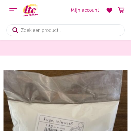
Mijn account
Producten
zoeken
Mozaieken
Voegpasta/voegmiddel watervast, zuiver wit, 1000 gram