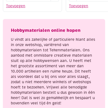
1000
125
ervoor dat de voegen netjes en gelijkmatig zijn, en
Toevoegen
Toevoegen
gr
gram,
veeg de mozaïeksteentjes voorzichtig af met een droge
(ca.
14mm
doek om eventuele resten te verwijderen.
320
aantal
Drogen en uitharding:
stuks)
Hobbymaterialen online kopen
aantal
Laat het voegmiddel minstens 24 uur drogen. Zorg
ervoor dat het mozaïek niet wordt blootgesteld aan
U vindt als zakelijke of particuliere klant alles
water of andere invloeden tijdens de droogperiode.
in onze webshop, variërend van
hobbymaterialen tot Tekenmaterialen. Ons
Afwerking:
aanbod met onmisbare creatieve materialen
sluit op alle hobbywensen aan. U heeft met
Als de voegpasta volledig droog is, kun je het oppervlak
het grootste assortiment van meer dan
nogmaals afnemen met een droge doek om de
10.000 artikelen een ruime keuze. Dit heeft
mozaïeksteentjes op te frissen.
Met dit witte
als voordeel dat u bij ons voor alles slaagt,
voegmiddel geef je jouw mozaïekproject een strakke en
zodat u niet meerdere winkels of webshops
professionele afwerking!
hoeft te bezoeken. Vrijwel alle benodigde
hobbymaterialen bestelt u dus gewoon in één
keer! Dat is wel zo gemakkelijk en bespaart u
bovendien veel tijd én geld!