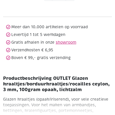
kraaltjes/borduurkraaltjes/rocailles
ceylon,
3
mm,
100gram
Meer dan 10.000 artikelen op voorraad
opaak,
Levertijd 1 tot 5 werkdagen
lichtzalm
Gratis afhalen in onze
showroom
aantal
Verzendkosten € 6,95
Boven € 99,- gratis verzending
Productbeschrijving OUTLET Glazen
kraaltjes/borduurkraaltjes/rocailles ceylon,
3 mm, 100gram opaak, lichtzalm
Glazen kraaltjes (opaak/iriserend), voor vele creatieve
toepassingen. Voor het maken van armbandjes,
kettingen, kralenfiguurtjes, portemonneetjes,