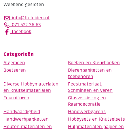
Weekend gesloten
info@ltcleiden.nl
071 522 36 63
facebook
Categorieën
Algemeen
Boeken en Kleurboeken
Boetseren
Dierenpakketten en
toebehoren
Diverse Hobbymaterialen
Feestmateriaal,
en Knutselmaterialen
Schminken en Veren
Fournituren
Glasversiering en
Raamdecoratie
Handvaardigheid
Handwerkgarens
Handwerkpakketten
Hobbysets en Knutselsets
Houten materialen en
Hulpmaterialen papier en