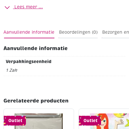
borduren op stof, enz..
Lees meer ...
Ø 3 mm (8/0)
Gripzakje à 100 gram
Opaak / iriserend
Lichtzalm
Aanvullende informatie
Beoordelingen (0)
Bezorgen en
Aanvullende informatie
Verpakkingseenheid
1 Zak
Gerelateerde producten
Outlet
Outlet