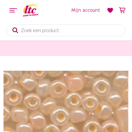
Mijn account
Producten
zoeken
Outlet
OUTLET Glazen kraaltjes/borduurkraaltjes/rocailles ceylon, 3 mm, 100gram opaak, lichtzalm