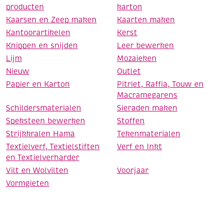
producten
karton
Kaarsen en Zeep maken
Kaarten maken
Kantoorartikelen
Kerst
Knippen en snijden
Leer bewerken
Lijm
Mozaieken
Nieuw
Outlet
Papier en Karton
Pitriet, Raffia, Touw en
Macramegarens
Schildersmaterialen
Sieraden maken
Speksteen bewerken
Stoffen
Strijkkralen Hama
Tekenmaterialen
Textielverf, Textielstiften
Verf en Inkt
en Textielverharder
Vilt en Wolvilten
Voorjaar
Vormgieten