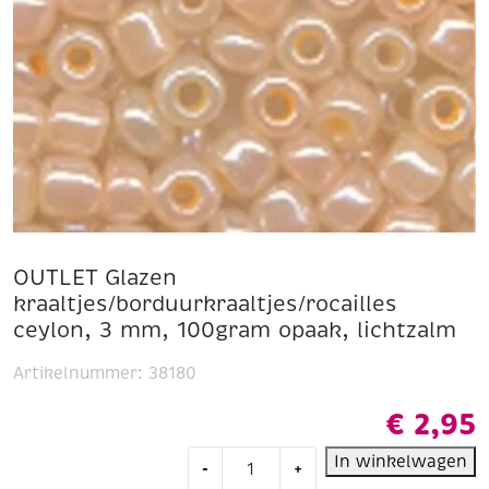
OUTLET Glazen
kraaltjes/borduurkraaltjes/rocailles
ceylon, 3 mm, 100gram opaak, lichtzalm
Artikelnummer:
38180
€
2,95
OUTLET
In winkelwagen
-
+
Glazen