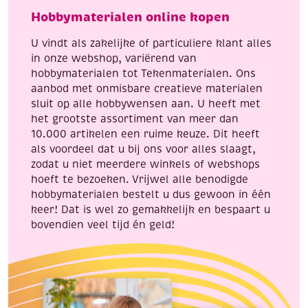
van
van
Hobbymaterialen online kopen
konijntjes,
dik
incl.
karton,
U vindt als zakelijke of particuliere klant alles
penseel
Vlinder
in onze webshop, variërend van
en
aantal
hobbymaterialen tot Tekenmaterialen. Ons
8
aanbod met onmisbare creatieve materialen
napjes
sluit op alle hobbywensen aan. U heeft met
verf,
het grootste assortiment van meer dan
aantal
10.000 artikelen een ruime keuze. Dit heeft
als voordeel dat u bij ons voor alles slaagt,
zodat u niet meerdere winkels of webshops
hoeft te bezoeken. Vrijwel alle benodigde
hobbymaterialen bestelt u dus gewoon in één
keer! Dat is wel zo gemakkelijk en bespaart u
bovendien veel tijd én geld!