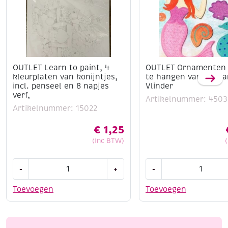
OUTLET Learn to paint, 4
OUTLET Ornamenten
kleurplaten van konijntjes,
te hangen van dik ka
incl. penseel en 8 napjes
Vlinder
verf,
Artikelnummer: 4503
Artikelnummer: 15022
€
1,25
(Inc BTW)
OUTLET
OUTLET
-
+
-
Learn
Ornamenten
to
om
Toevoegen
Toevoegen
paint,
op
4
te
kleurplaten
hangen