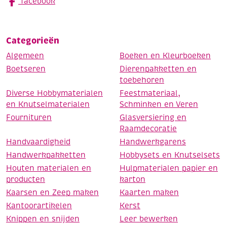
facebook
Categorieën
Algemeen
Boeken en Kleurboeken
Boetseren
Dierenpakketten en
toebehoren
Diverse Hobbymaterialen
Feestmateriaal,
en Knutselmaterialen
Schminken en Veren
Fournituren
Glasversiering en
Raamdecoratie
Handvaardigheid
Handwerkgarens
Handwerkpakketten
Hobbysets en Knutselsets
Houten materialen en
Hulpmaterialen papier en
producten
karton
Kaarsen en Zeep maken
Kaarten maken
Kantoorartikelen
Kerst
Knippen en snijden
Leer bewerken