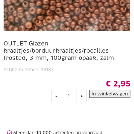
OUTLET Glazen
kraaltjes/borduurkraaltjes/rocailles
frosted, 3 mm, 100gram opaak, zalm
Artikelnummer:
38183
€
2,95
OUTLET
In winkelwagen
-
+
Glazen
kraaltjes/borduurkraaltjes/rocailles
frosted,
3
mm,
100gram
Meer dan 10.000 artikelen op voorraad