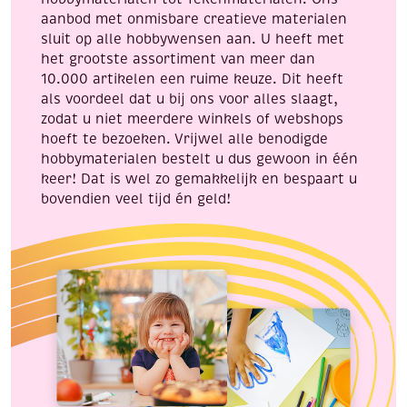
8
aanbod met onmisbare creatieve materialen
napjes
sluit op alle hobbywensen aan. U heeft met
verf,
het grootste assortiment van meer dan
aantal
10.000 artikelen een ruime keuze. Dit heeft
als voordeel dat u bij ons voor alles slaagt,
zodat u niet meerdere winkels of webshops
hoeft te bezoeken. Vrijwel alle benodigde
hobbymaterialen bestelt u dus gewoon in één
keer! Dat is wel zo gemakkelijk en bespaart u
bovendien veel tijd én geld!