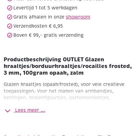
opaak,
Levertijd 1 tot 5 werkdagen
zalm
Gratis afhalen in onze
showroom
aantal
Verzendkosten € 6,95
Boven € 99,- gratis verzending
Productbeschrijving OUTLET Glazen
kraaltjes/borduurkraaltjes/rocailles frosted,
3 mm, 100gram opaak, zalm
Glazen kraaltjes (opaak/frosted), voor vele creatieve
toepassingen. Voor het maken van armbandjes,
kettingen, kralenfiguurtjes, portemonneetjes,
borduren op stof, enz..
Lees meer ...
Ø 3 mm (8/0)
Gripzakje à 100 gram
Opaak / frosted
Bruin/terra