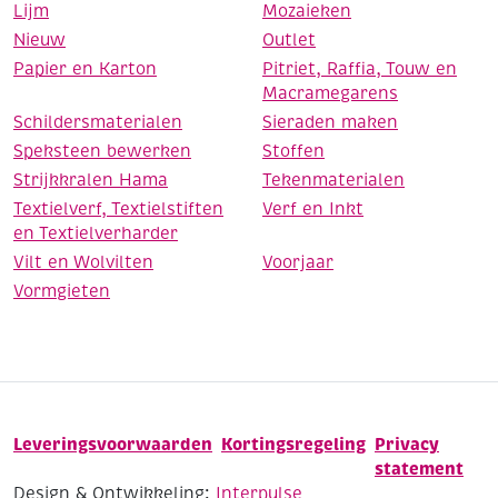
Lijm
Mozaieken
Nieuw
Outlet
Papier en Karton
Pitriet, Raffia, Touw en
Macramegarens
Schildersmaterialen
Sieraden maken
Speksteen bewerken
Stoffen
Strijkkralen Hama
Tekenmaterialen
Textielverf, Textielstiften
Verf en Inkt
en Textielverharder
Vilt en Wolvilten
Voorjaar
Vormgieten
Leveringsvoorwaarden
Kortingsregeling
Privacy
statement
Design & Ontwikkeling:
Interpulse