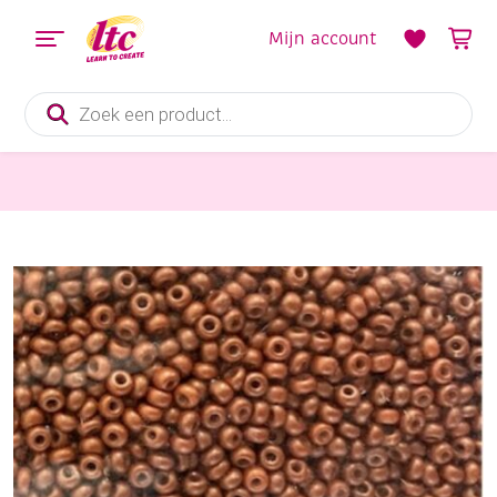
Mijn account
Producten
zoeken
Outlet
OUTLET Glazen kraaltjes/borduurkraaltjes/rocailles frosted, 3 mm, 100gram opaak, zalm