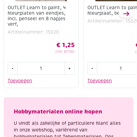
OUTLET Learn to paint, 4
OUTLET Learn to pain
kleurplaten van eendjes,
kleurplaat, beren
incl. penseel en 8 napjes
Artikelnummer: 1502
verf,
Artikelnummer: 15020
€
1,25
(Inc BTW)
OUTLET
OUTLET
-
+
-
Learn
Learn
to
to
Toevoegen
Toevoegen
paint,
paint,
4
3D
kleurplaten
kleurplaat,
van
beren
Hobbymaterialen online kopen
eendjes,
aantal
incl.
U vindt als zakelijke of particuliere klant alles
penseel
in onze webshop, variërend van
en
hobbymaterialen tot Tekenmaterialen. Ons