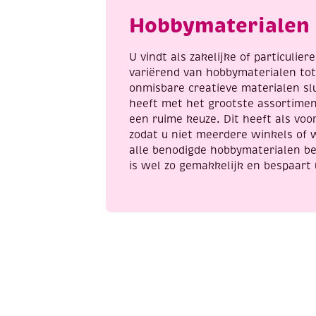
blossom
Hobbymaterialen 
aantal
U vindt als zakelijke of particulie
variërend van hobbymaterialen to
onmisbare creatieve materialen sl
heeft met het grootste assortime
een ruime keuze. Dit heeft als voor
zodat u niet meerdere winkels of 
alle benodigde hobbymaterialen be
is wel zo gemakkelijk en bespaart 