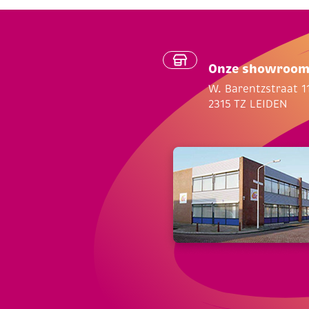
Onze showroo
W. Barentzstraat 1
2315 TZ LEIDEN