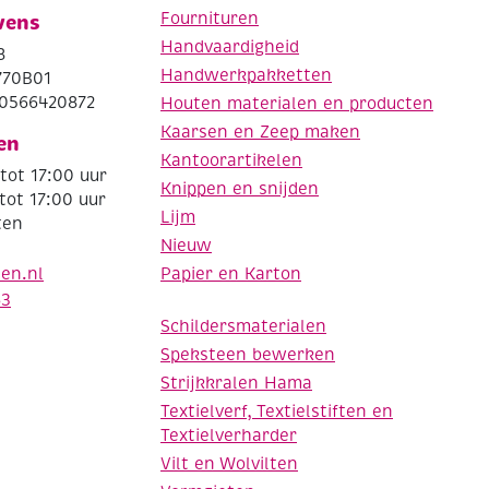
Fournituren
vens
Handvaardigheid
8
Handwerkpakketten
770B01
0566420872
Houten materialen en producten
Kaarsen en Zeep maken
en
Kantoorartikelen
tot 17:00 uur
Knippen en snijden
tot 17:00 uur
Lijm
ten
Nieuw
Papier en Karton
den.nl
63
Schildersmaterialen
Speksteen bewerken
Strijkkralen Hama
Textielverf, Textielstiften en
Textielverharder
Vilt en Wolvilten