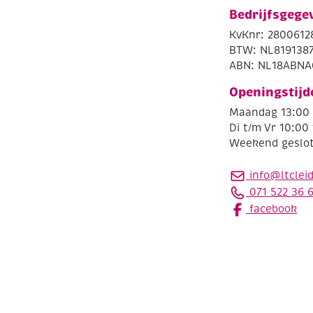
Bedrijfsgege
KvKnr: 2800612
BTW: NL819138
ABN: NL18ABNA
Openingstijd
Maandag 13:00 
Di t/m Vr 10:00 
Weekend geslo
info@ltclei
071 522 36 
facebook