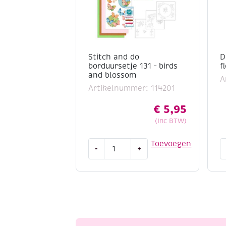
Zuurvrij en zeer duurzaam
Stitch and do
D
borduursetje 131 – birds
f
and blossom
A
Artikelnummer: 114201
€
5,95
(Inc BTW)
Stitch
D
Toevoegen
-
+
and
a
do
d
borduursetje
1
131
-
-
s
birds
f
and
a