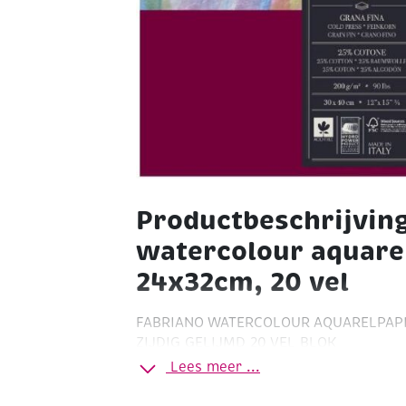
Productbeschrijvin
watercolour aquarel
24x32cm, 20 vel
FABRIANO WATERCOLOUR AQUARELPAPI
ZIJDIG GELIJMD 20 VEL BLOK
Lees meer ...
Fabriano’s hoogwaardige studiekwalite