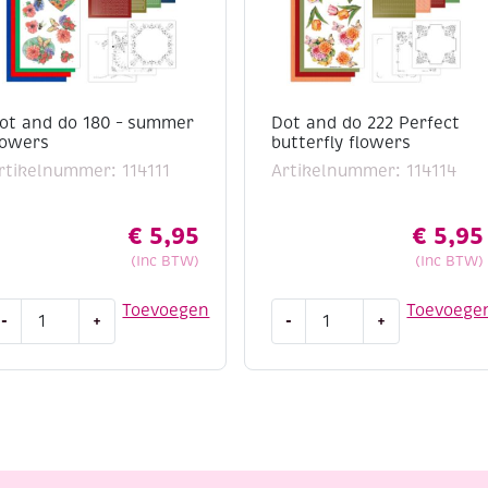
ot and do 180 – summer
Dot and do 222 Perfect
lowers
butterfly flowers
rtikelnummer: 114111
Artikelnummer: 114114
€
5,95
€
5,95
(Inc BTW)
(Inc BTW)
ot
Dot
Toevoegen
Toevoege
-
+
-
+
nd
and
o
do
80
222
Perfect
ummer
butterfly
lowers
flowers
antal
aantal