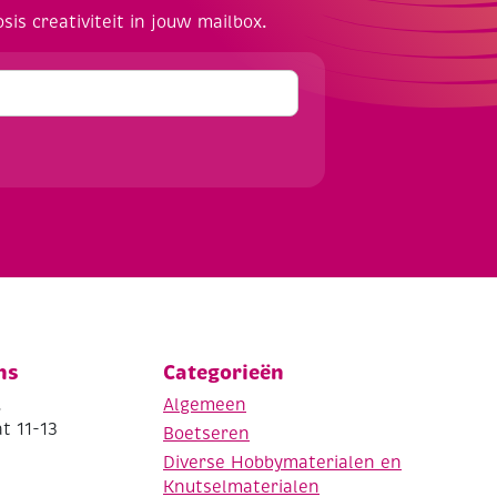
osis creativiteit in jouw mailbox.
ns
Categorieën
.
Algemeen
t 11-13
Boetseren
Diverse Hobbymaterialen en
Knutselmaterialen