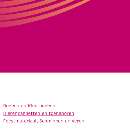
Boeken en Kleurboeken
Dierenpakketten en toebehoren
Feestmateriaal, Schminken en Veren