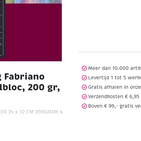
Meer dan 10.000 arti
g Fabriano
Levertijd 1 tot 5 wer
bloc, 200 gr,
Gratis afhalen in onz
Verzendkosten € 6,95
Boven € 99,- gratis v
ER 24 x 32 CM 200GRAM 4
it aquarelpapier