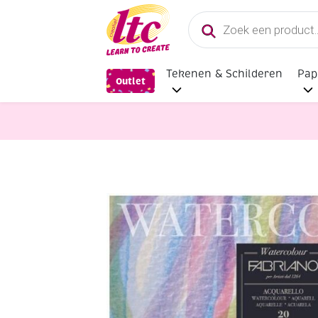
Producten
zoeken
Tekenen & Schilderen
Pap
Outlet
Papier en Karton
Fabriano waterc