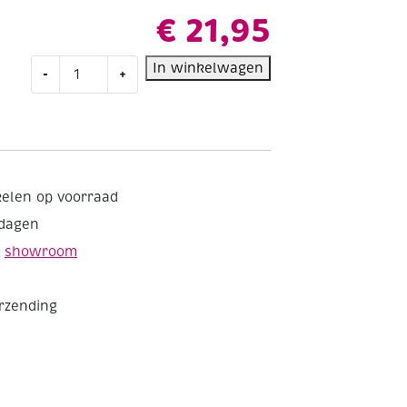
€
21,95
Fabriano
In winkelwagen
-
+
watercolour
aquarelbloc,
200
gr,
24x32cm,
20
kelen op voorraad
vel
kdagen
aantal
e
showroom
erzending