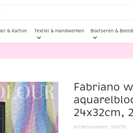
ier & Karton
Textiel & Handwerken
Boetseren & Beel
Fabriano w
olour aquarelbloc, 200 gr, 24x32cm, 20 vel
aquarelbloc
24x32cm, 2
Artikelnummer:
100776