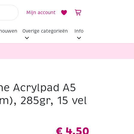
Mijn account
dhouwen
Overige categorieën
Info
ne Acrylpad A5
cm), 285gr, 15 vel
€
4,50