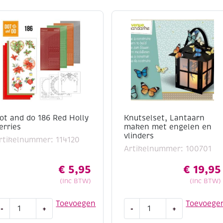
e
ervorming
rderde kunstenaars die op
rond voor acrylverf.
ot and do 186 Red Holly
Knutselset, Lantaarn
erries
maken met engelen en
vlinders
rtikelnummer: 114120
Artikelnummer: 100701
€
5,95
€
19,95
(Inc BTW)
(Inc BTW)
ot
Knutselset,
Toevoegen
Toevoege
-
+
-
+
nd
Lantaarn