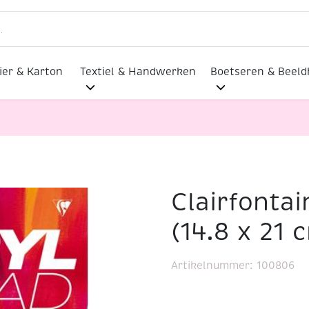
ier & Karton
Textiel & Handwerken
Boetseren & Beel
Clairfontai
rylpad A5 (14.8 x 21 cm), 285gr, 15 vel
(14.8 x 21 
Artikelnummer:
100806