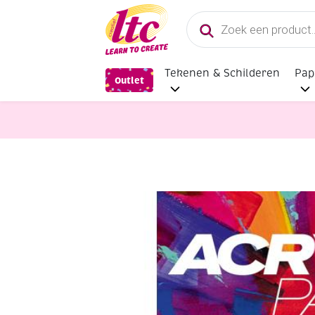
Producten
zoeken
Tekenen & Schilderen
Pap
Outlet
Papier en Karton
Clairfontaine Ac