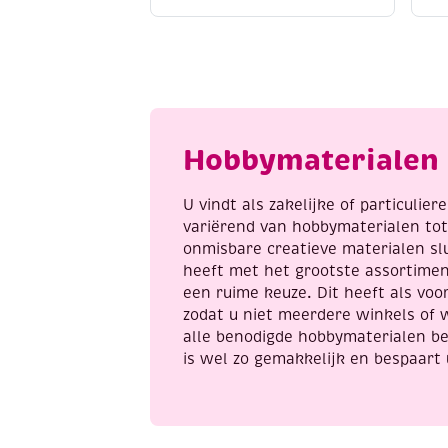
do
d
borduursetje
1
124
R
-
H
happy
B
birds
a
aantal
Hobbymaterialen 
U vindt als zakelijke of particulie
variërend van hobbymaterialen to
onmisbare creatieve materialen sl
heeft met het grootste assortime
een ruime keuze. Dit heeft als voor
zodat u niet meerdere winkels of 
alle benodigde hobbymaterialen be
is wel zo gemakkelijk en bespaart 