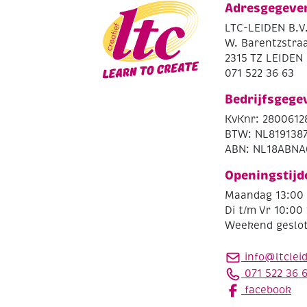
Adresgegeve
LTC-LEIDEN B.V
W. Barentzstraa
2315 TZ LEIDEN
071 522 36 63
Bedrijfsgege
KvKnr: 2800612
BTW: NL819138
ABN: NL18ABNA
Openingstijd
Maandag 13:00 
Di t/m Vr 10:00 
Weekend geslo
info@ltclei
071 522 36 
facebook