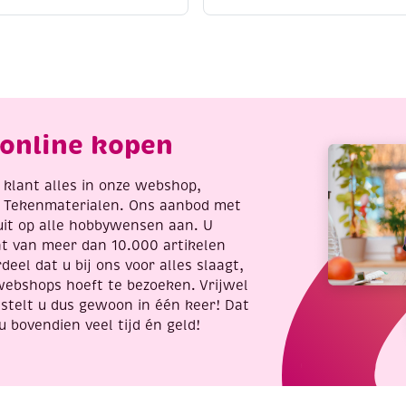
o
maken
86
met
ed
engelen
olly
en
erries
vlinders
antal
aantal
online kopen
re klant alles in onze webshop,
t Tekenmaterialen. Ons aanbod met
uit op alle hobbywensen aan. U
nt van meer dan 10.000 artikelen
deel dat u bij ons voor alles slaagt,
webshops hoeft te bezoeken. Vrijwel
stelt u dus gewoon in één keer! Dat
u bovendien veel tijd én geld!