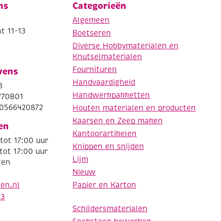
ns
Categorieën
.
Algemeen
t 11-13
Boetseren
Diverse Hobbymaterialen en
Knutselmaterialen
Fournituren
vens
Handvaardigheid
8
Handwerkpakketten
770B01
0566420872
Houten materialen en producten
Kaarsen en Zeep maken
en
Kantoorartikelen
tot 17:00 uur
Knippen en snijden
tot 17:00 uur
Lijm
ten
Nieuw
Papier en Karton
den.nl
63
Schildersmaterialen