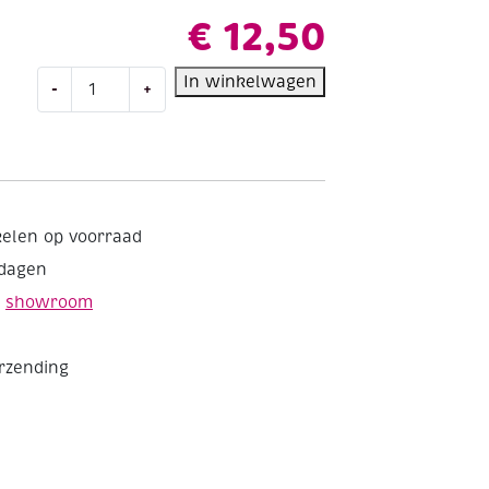
€
12,50
Clairfontaine
In winkelwagen
-
+
teken-/offsetpapier
120gr
A4
250vel
biljartgroen
aantal
kelen op voorraad
kdagen
e
showroom
erzending