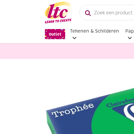
Producten
zoeken
Tekenen & Schilderen
Pap
Outlet
Papier en Karton
Clairfontaine t