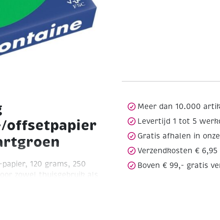
g
Meer dan 10.000 arti
-/offsetpapier
Levertijd 1 tot 5 wer
Gratis afhalen in onz
jartgroen
Verzendkosten € 6,95
-papier, 120 grams, 250
Boven € 99,- gratis v
voor zowel thuisgebruik als
oegt het een unieke en
menten, presentaties of
hikt voor zowel inkjet- als
kzij de gladde textuur en