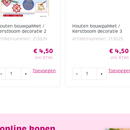
outen bouwpakket /
Houten bouwpakket /
erstboom decoratie 2
Kerstboom decoratie 3
rtikelnummer: 213024
Artikelnummer: 213025
€
4,50
€
4,50
(Inc BTW)
(Inc BTW)
outen
Houten
Toevoegen
Toevoege
-
+
-
+
ouwpakket
bouwpakket
/
erstboom
Kerstboom
ecoratie
decoratie
3
antal
aantal
online kopen