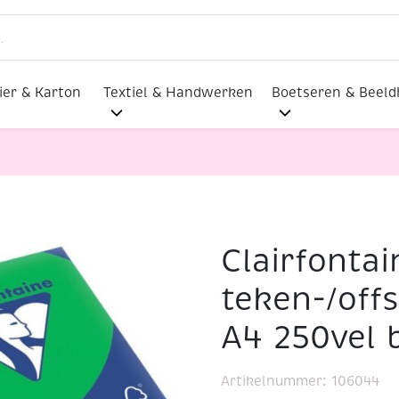
ier & Karton
Textiel & Handwerken
Boetseren & Beel
Clairfontai
eken-/offsetpapier 120gr A4 250vel biljartgroen
teken-/off
A4 250vel b
Artikelnummer:
106044