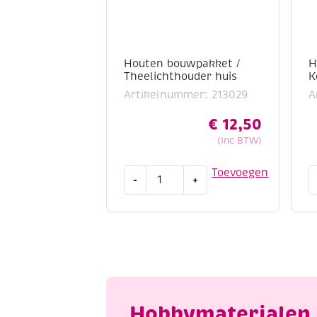
Houten bouwpakket /
H
Theelichthouder huis
K
Artikelnummer: 213029
A
€
12,50
(Inc BTW)
Houten
H
Toevoegen
-
+
bouwpakket
b
/
/
Theelichthouder
K
huis
d
aantal
2
a
Hobbymaterialen 