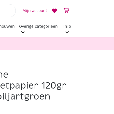
Mijn account
dhouwen
Overige categorieën
Info
ne
setpapier 120gr
iljartgroen