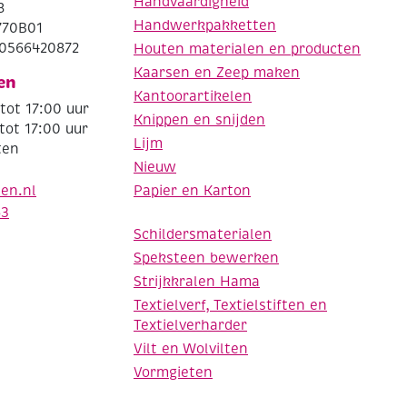
Handvaardigheid
8
Handwerkpakketten
770B01
0566420872
Houten materialen en producten
Kaarsen en Zeep maken
en
Kantoorartikelen
tot 17:00 uur
Knippen en snijden
tot 17:00 uur
Lijm
ten
Nieuw
Papier en Karton
den.nl
63
Schildersmaterialen
Speksteen bewerken
Strijkkralen Hama
Textielverf, Textielstiften en
Textielverharder
Vilt en Wolvilten
Vormgieten