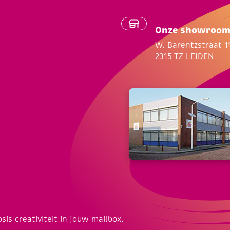
Onze showroo
W. Barentzstraat 1
2315 TZ LEIDEN
osis creativiteit in jouw mailbox.