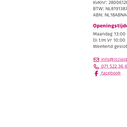
KvKnr: 2800612
BTW: NL819138
ABN: NL18ABNA
Openingstijd
Maandag 13:00 
Di t/m Vr 10:00 
Weekend geslo
info@ltclei
071 522 36 
facebook