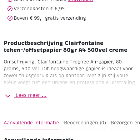
Verzendkosten € 6,95
Boven € 99,- gratis verzending
Productbeschrijving Clairfontaine
teken-/offsetpapier 80gr A4 500vel creme
Omschrijving:
Clairfontaine Trophee A4-papier, 80
grams, 500 vel. Dit hoogwaardige papier is ideaal voor
zowel thuisgebruik als op kantoor. Met zijn stijlvolle
kleur voegt het een unieke en professionele uitstraling
toe aan documenten, presentaties of creatieve
Lees meer ...
projecten. Het papier is geschikt voor zowel inkjet- als
laserprinters en kopieerapparaten. Dankzij de gladde
textuur en consistente kwaliteit garandeert het
scherpe afdrukresultaten en uitstekende prestaties.
Aanvullende informatie
Beoordelingen (0)
Bezorgen en
Perfect voor veelzijdig gebruik, waaronder rapporten,
flyers of uitnodigingen.
Belangrijkste kenmerken: