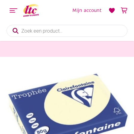
Mijn account
Producten
zoeken
Papier en Karton
Clairfontaine teken-/offsetpapier 80gr A4 500vel creme