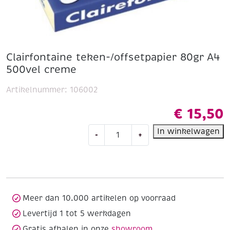
Clairfontaine teken-/offsetpapier 80gr A4
500vel creme
Artikelnummer:
106002
€
15,50
Clairfontaine
In winkelwagen
-
+
teken-/offsetpapier
80gr
A4
500vel
creme
aantal
Meer dan 10.000 artikelen op voorraad
Levertijd 1 tot 5 werkdagen
Gratis afhalen in onze
showroom