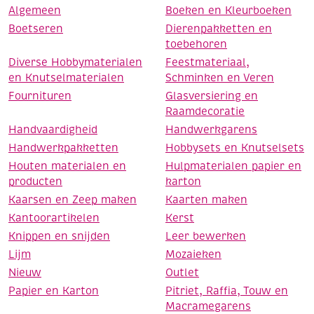
Algemeen
Boeken en Kleurboeken
Boetseren
Dierenpakketten en
toebehoren
Diverse Hobbymaterialen
Feestmateriaal,
en Knutselmaterialen
Schminken en Veren
Fournituren
Glasversiering en
Raamdecoratie
Handvaardigheid
Handwerkgarens
Handwerkpakketten
Hobbysets en Knutselsets
Houten materialen en
Hulpmaterialen papier en
producten
karton
Kaarsen en Zeep maken
Kaarten maken
Kantoorartikelen
Kerst
Knippen en snijden
Leer bewerken
Lijm
Mozaieken
Nieuw
Outlet
Papier en Karton
Pitriet, Raffia, Touw en
Macramegarens