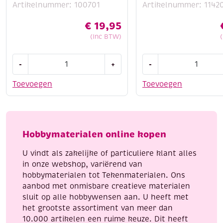
Artikelnummer: 100701
Artikelnummer: 1142
€
19,95
(Inc BTW)
Knutselset,
Stitch
-
+
-
Lantaarn
and
maken
do
Toevoegen
Toevoegen
met
borduursetje
engelen
149
en
-
vlinders
Romantic
Hobbymaterialen online kopen
aantal
roses
aantal
U vindt als zakelijke of particuliere klant alles
in onze webshop, variërend van
hobbymaterialen tot Tekenmaterialen. Ons
aanbod met onmisbare creatieve materialen
sluit op alle hobbywensen aan. U heeft met
het grootste assortiment van meer dan
10.000 artikelen een ruime keuze. Dit heeft