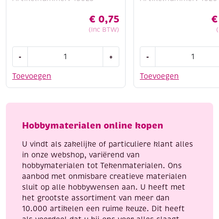
€
0,75
€
(Inc BTW)
OUTLET
Origami
-
+
-
Learn
papier
to
kit
Toevoegen
Toevoegen
paint,
insecten,
3D
70gr,
kleurplaat,
3
meisje
formaten,
Hobbymaterialen online kopen
aantal
60
vel
U vindt als zakelijke of particuliere klant alles
aantal
in onze webshop, variërend van
hobbymaterialen tot Tekenmaterialen. Ons
aanbod met onmisbare creatieve materialen
sluit op alle hobbywensen aan. U heeft met
het grootste assortiment van meer dan
10.000 artikelen een ruime keuze. Dit heeft