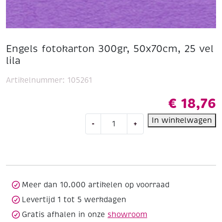
Engels fotokarton 300gr, 50x70cm, 25 vel
lila
Artikelnummer:
105261
€
18,76
Engels
In winkelwagen
-
+
fotokarton
300gr,
50x70cm,
25
vel
lila
Meer dan 10.000 artikelen op voorraad
aantal
Levertijd 1 tot 5 werkdagen
Gratis afhalen in onze
showroom