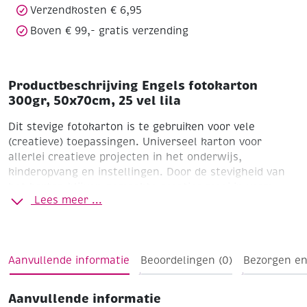
Verzendkosten € 6,95
Boven € 99,- gratis verzending
Productbeschrijving Engels fotokarton
300gr, 50x70cm, 25 vel lila
Dit stevige fotokarton is te gebruiken voor vele
(creatieve) toepassingen. Universeel karton voor
allerlei creatieve projecten in het onderwijs,
kinderopvang en instellingen. Door de stevigheid van
het karton blijven gemaakte creaties mooi in vorm.
Lees meer ...
Formaat 70 x 50 cm
Pak à 25 vel
Ideal karton voor iedereen van die van sprankelend,
Aanvullende informatie
Beoordelingen (0)
Bezorgen en
creatieve projecten houdt!
Aanvullende informatie