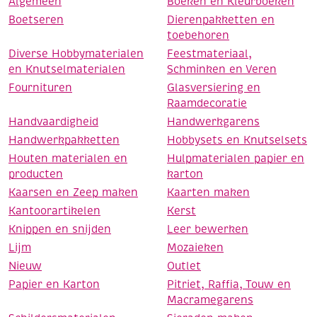
Algemeen
Boeken en Kleurboeken
Boetseren
Dierenpakketten en
toebehoren
Diverse Hobbymaterialen
Feestmateriaal,
en Knutselmaterialen
Schminken en Veren
Fournituren
Glasversiering en
Raamdecoratie
Handvaardigheid
Handwerkgarens
Handwerkpakketten
Hobbysets en Knutselsets
Houten materialen en
Hulpmaterialen papier en
producten
karton
Kaarsen en Zeep maken
Kaarten maken
Kantoorartikelen
Kerst
Knippen en snijden
Leer bewerken
Lijm
Mozaieken
Nieuw
Outlet
Papier en Karton
Pitriet, Raffia, Touw en
Macramegarens