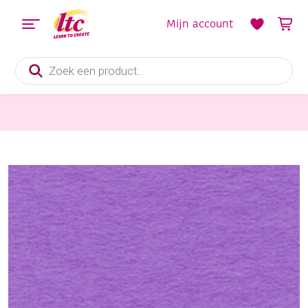
Mijn account
Producten
zoeken
Papier en Karton
Engels fotokarton 300gr, 50x70cm, 25 vel lila