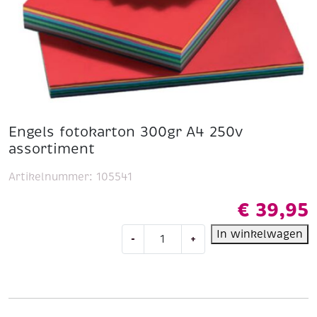
Engels fotokarton 300gr A4 250v
assortiment
Artikelnummer:
105541
€
39,95
Engels
In winkelwagen
-
+
fotokarton
300gr
A4
250v
assortiment