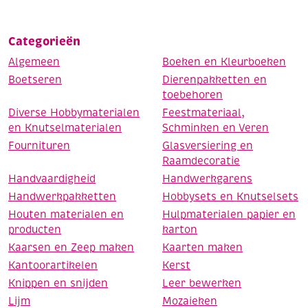
Categorieën
Algemeen
Boeken en Kleurboeken
Boetseren
Dierenpakketten en
toebehoren
Diverse Hobbymaterialen
Feestmateriaal,
en Knutselmaterialen
Schminken en Veren
Fournituren
Glasversiering en
Raamdecoratie
Handvaardigheid
Handwerkgarens
Handwerkpakketten
Hobbysets en Knutselsets
Houten materialen en
Hulpmaterialen papier en
producten
karton
Kaarsen en Zeep maken
Kaarten maken
Kantoorartikelen
Kerst
Knippen en snijden
Leer bewerken
Lijm
Mozaieken