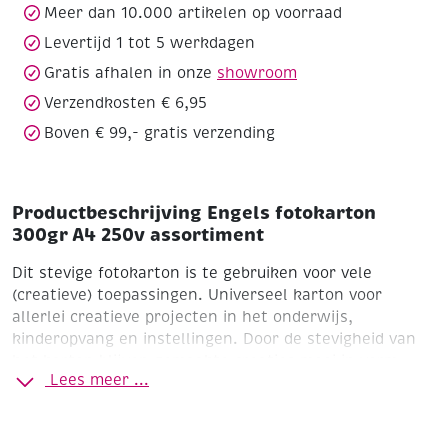
aantal
Meer dan 10.000 artikelen op voorraad
Levertijd 1 tot 5 werkdagen
Gratis afhalen in onze
showroom
Verzendkosten € 6,95
Boven € 99,- gratis verzending
Productbeschrijving Engels fotokarton
300gr A4 250v assortiment
Dit stevige fotokarton is te gebruiken voor vele
(creatieve) toepassingen. Universeel karton voor
allerlei creatieve projecten in het onderwijs,
kinderopvang en instellingen. Door de stevigheid van
het karton blijven gemaakte creaties mooi in vorm.
Lees meer ...
Assortiment van 10 kleuren
Formaat A4
Pak à 250 vel