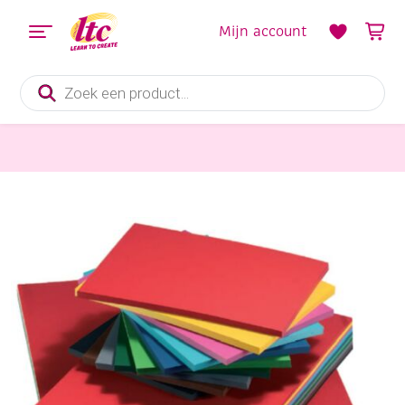
Mijn account
Producten
zoeken
Papier en Karton
Engels fotokarton 300gr A4 250v assortiment