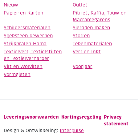
Nieuw
Outlet
Papier en Karton
Pitriet, Raffia, Touw en
Macramegarens
Schildersmaterialen
Sieraden maken
Speksteen bewerken
Stoffen
Strijkkralen Hama
Tekenmaterialen
Textielverf, Textielstiften
Verf en Inkt
en Textielverharder
Vilt en Wolvilten
Voorjaar
Vormgieten
Leveringsvoorwaarden
Kortingsregeling
Privacy
statement
Design & Ontwikkeling:
Interpulse