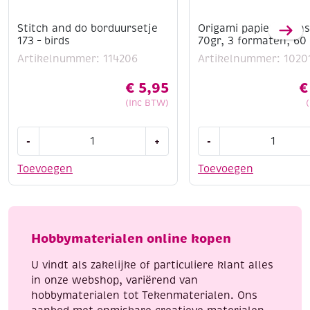
Stitch and do borduursetje
Origami papier kit in
173 – birds
70gr, 3 formaten, 60 
Artikelnummer: 114206
Artikelnummer: 1020
€
5,95
€
(Inc BTW)
Stitch
Origami
-
+
-
and
papier
do
kit
Toevoegen
Toevoegen
borduursetje
insecten,
173
70gr,
-
3
birds
formaten,
Hobbymaterialen online kopen
aantal
60
vel
U vindt als zakelijke of particuliere klant alles
aantal
in onze webshop, variërend van
hobbymaterialen tot Tekenmaterialen. Ons