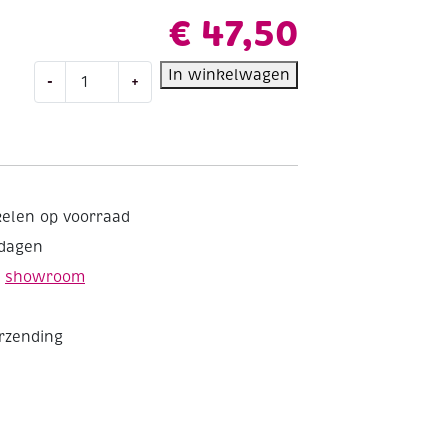
€
47,50
Gekleurd
In winkelwagen
-
+
tekenpapier,
120gr,
A3,
250
vel
assortiment
kelen op voorraad
aantal
kdagen
e
showroom
erzending