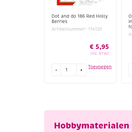
Dot and do 186 Red Holly
O
Berries
i
f
Artikelnummer: 114120
A
€
5,95
(Inc BTW)
Dot
O
Toevoegen
-
+
and
p
do
k
186
i
Red
7
Holly
3
Berries
f
aantal
6
v
Hobbymaterialen 
a