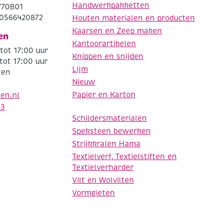
Handwerkpakketten
770B01
0566420872
Houten materialen en producten
Kaarsen en Zeep maken
en
Kantoorartikelen
tot 17:00 uur
Knippen en snijden
tot 17:00 uur
Lijm
ten
Nieuw
Papier en Karton
den.nl
63
Schildersmaterialen
Speksteen bewerken
Strijkkralen Hama
Textielverf, Textielstiften en
Textielverharder
Vilt en Wolvilten
Vormgieten