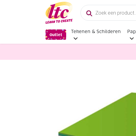
Producten
zoeken
Tekenen & Schilderen
Pap
Outlet
Papier en Karton
Gekleurd tekenp