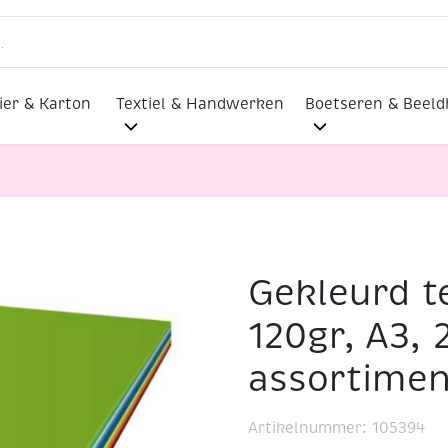
ier & Karton
Textiel & Handwerken
Boetseren & Beel
Gekleurd t
apier, 120gr, A3, 250 vel assortiment
120gr, A3, 
assortimen
Artikelnummer:
105394