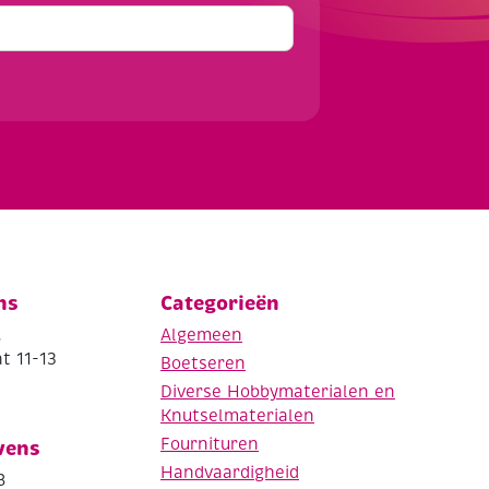
ns
Categorieën
.
Algemeen
t 11-13
Boetseren
Diverse Hobbymaterialen en
Knutselmaterialen
Fournituren
vens
Handvaardigheid
8