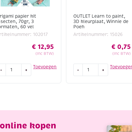
rigami papier kit
OUTLET Learn to paint,
nsecten, 70gr, 3
3D kleurplaat, Winnie de
ormaten, 60 vel
Poeh
rtikelnummer: 102017
Artikelnummer: 15026
€
12,95
€
0,75
(Inc BTW)
(Inc BTW)
rigami
OUTLET
Toevoegen
Toevoege
-
+
-
+
apier
Learn
it
to
nsecten,
paint,
0gr,
3D
kleurplaat,
ormaten,
Winnie
0
de
el
Poeh
online kopen
antal
aantal