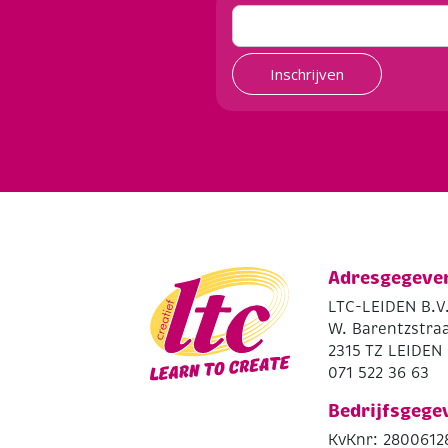
Inschrijven
Adresgegeve
LTC-LEIDEN B.V
W. Barentzstraa
2315 TZ LEIDEN
071 522 36 63
Bedrijfsgege
KvKnr: 2800612