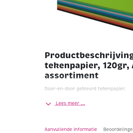
Productbeschrijvin
tekenpapier, 120gr, 
assortiment
Door-en-door gekleurd tekenpapier.
120 grams
Formaat A3
Pak à 250 vel
As
Lees meer ...
Aanvullende informatie
Beoordelinge