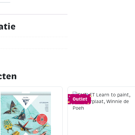
atie
cten
Outlet