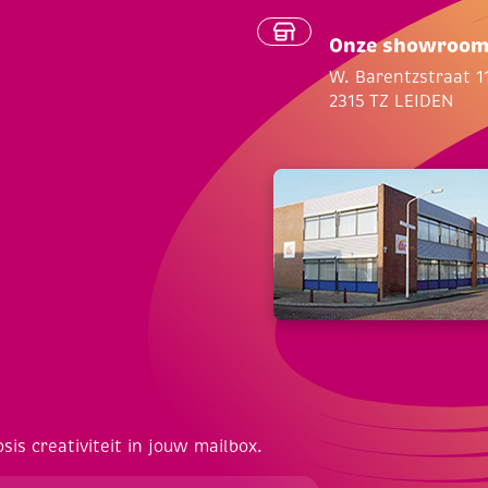
Onze showroo
W. Barentzstraat 1
2315 TZ LEIDEN
osis creativiteit in jouw mailbox.