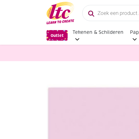
Producten
zoeken
Tekenen & Schilderen
Pap
Outlet
Papier en Karton
Gekleurd tekenp