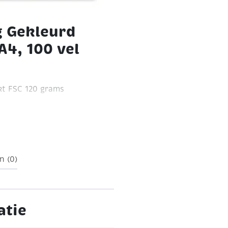
g Gekleurd
A4, 100 vel
ekt FSC 120 grams
ur pastel: roze, geel,
 vel
Geschikt voor inkjet,
gebruiken als
ag wilt gaan.
n (0)
atie