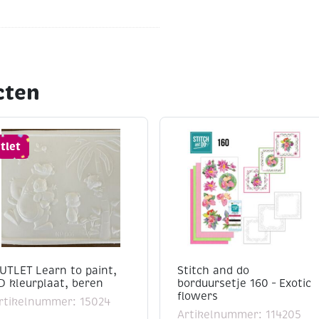
cten
tlet
UTLET Learn to paint,
Stitch and do
D kleurplaat, beren
borduursetje 160 – Exotic
flowers
rtikelnummer: 15024
Artikelnummer: 114205