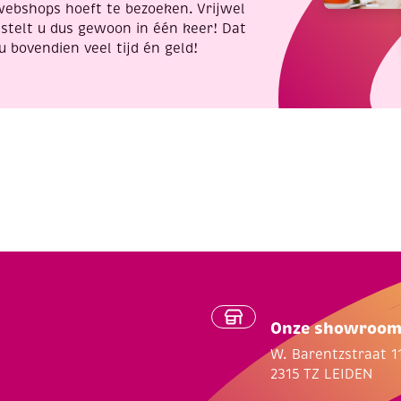
webshops hoeft te bezoeken. Vrijwel
stelt u dus gewoon in één keer! Dat
u bovendien veel tijd én geld!
Onze showroo
W. Barentzstraat 1
2315 TZ LEIDEN