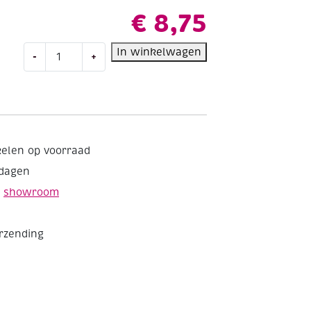
€
8,75
Gekleurd
In winkelwagen
-
+
tekenpapier,
120gr,
A4,
100
vel
assortiment
kelen op voorraad
pastel
kdagen
aantal
e
showroom
erzending