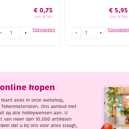
€
0,75
€
5,95
(Inc BTW)
(Inc BTW)
UTLET
Stitch
Toevoegen
Toevoege
-
+
-
+
earn
and
o
do
aint,
borduursetje
D
160
leurplaat,
-
eren
Exotic
antal
flowers
aantal
online kopen
re klant alles in onze webshop,
t Tekenmaterialen. Ons aanbod met
uit op alle hobbywensen aan. U
nt van meer dan 10.000 artikelen
deel dat u bij ons voor alles slaagt,