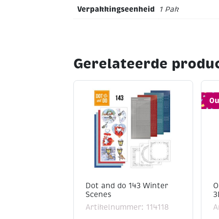
Verpakkingseenheid
1 Pak
Gerelateerde produ
Ou
Dot and do 143 Winter
O
Scenes
3
Artikelnummer: 114118
A