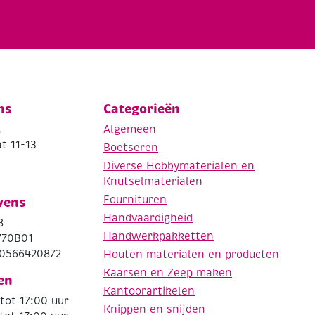
ns
Categorieën
.
Algemeen
t 11-13
Boetseren
Diverse Hobbymaterialen en
Knutselmaterialen
Fournituren
vens
Handvaardigheid
8
Handwerkpakketten
770B01
0566420872
Houten materialen en producten
Kaarsen en Zeep maken
en
Kantoorartikelen
tot 17:00 uur
Knippen en snijden