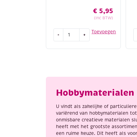
€
5,95
(Inc BTW)
Dot
O
Toevoegen
-
+
and
L
do
t
143
p
Winter
3
Scenes
k
aantal
b
a
Hobbymaterialen 
U vindt als zakelijke of particulie
variërend van hobbymaterialen to
onmisbare creatieve materialen sl
heeft met het grootste assortime
een ruime keuze. Dit heeft als voor