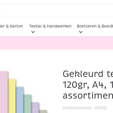
ier & Karton
Textiel & Handwerken
Boetseren & Beel
Gekleurd t
apier, 120gr, A4, 100 vel assortiment pastel
120gr, A4, 
assortimen
Artikelnummer:
105392