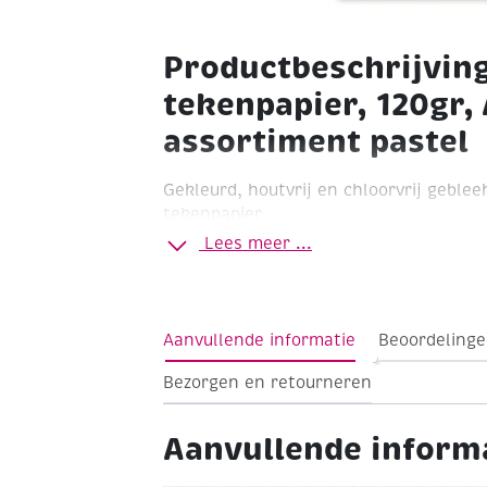
Productbeschrijvin
tekenpapier, 120gr, 
assortiment pastel
Gekleurd, houtvrij en chloorvrij geble
tekenpapier
Lees meer ...
120 grams
Formaat A4
Pak à 100 vel
Kle
blauw, groen a 20 vel, lila en grijs a 10
laser, kopieerprinter.
Ook ideaal om te 
knutselpapier als je creatief aan de sl
Aanvullende informatie
Beoordelinge
Bezorgen en retourneren
Aanvullende inform