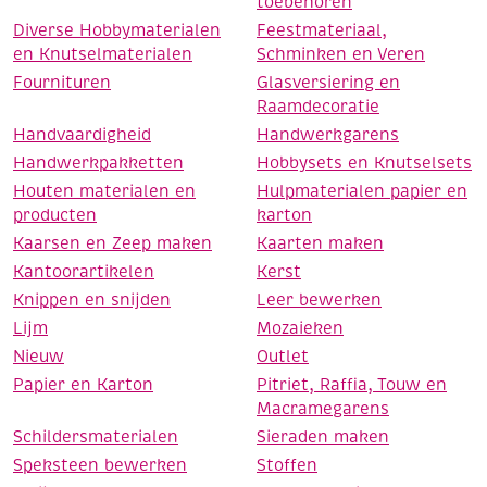
toebehoren
Diverse Hobbymaterialen
Feestmateriaal,
en Knutselmaterialen
Schminken en Veren
Fournituren
Glasversiering en
Raamdecoratie
Handvaardigheid
Handwerkgarens
Handwerkpakketten
Hobbysets en Knutselsets
Houten materialen en
Hulpmaterialen papier en
producten
karton
Kaarsen en Zeep maken
Kaarten maken
Kantoorartikelen
Kerst
Knippen en snijden
Leer bewerken
Lijm
Mozaieken
Nieuw
Outlet
Papier en Karton
Pitriet, Raffia, Touw en
Macramegarens
Schildersmaterialen
Sieraden maken
Speksteen bewerken
Stoffen