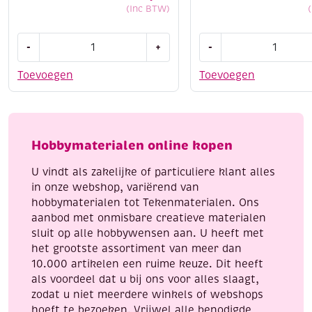
(Inc BTW)
Folia
Dot
-
+
-
papier
and
en
do
Toevoegen
Toevoegen
kartonset
186
Algemeen
Red
1
Holly
aantal
Berries
Hobbymaterialen online kopen
aantal
U vindt als zakelijke of particuliere klant alles
in onze webshop, variërend van
hobbymaterialen tot Tekenmaterialen. Ons
aanbod met onmisbare creatieve materialen
sluit op alle hobbywensen aan. U heeft met
het grootste assortiment van meer dan
10.000 artikelen een ruime keuze. Dit heeft
als voordeel dat u bij ons voor alles slaagt,
zodat u niet meerdere winkels of webshops
hoeft te bezoeken. Vrijwel alle benodigde