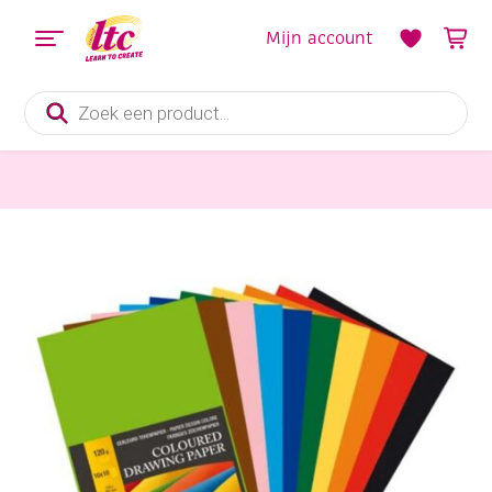
Mijn account
Producten
zoeken
Papier en Karton
Gekleurd tekenpapier, 120gr, A4 , 500vel, assortiment