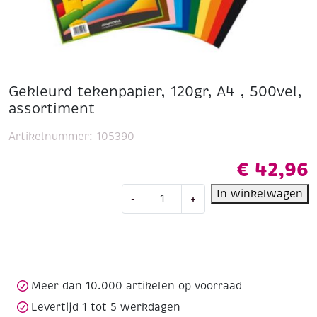
Gekleurd tekenpapier, 120gr, A4 , 500vel,
assortiment
Artikelnummer:
105390
€
42,96
Gekleurd
In winkelwagen
-
+
tekenpapier,
120gr,
A4
,
500vel,
assortiment
Meer dan 10.000 artikelen op voorraad
aantal
Levertijd 1 tot 5 werkdagen