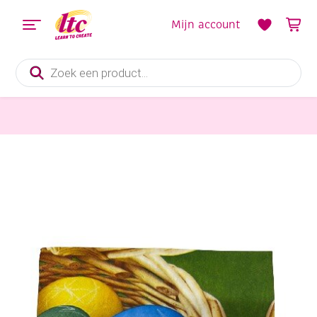
Mijn account
Producten
zoeken
Papier en Karton
OUTLET Papieren servetten 33x33cm 20st eastereggs