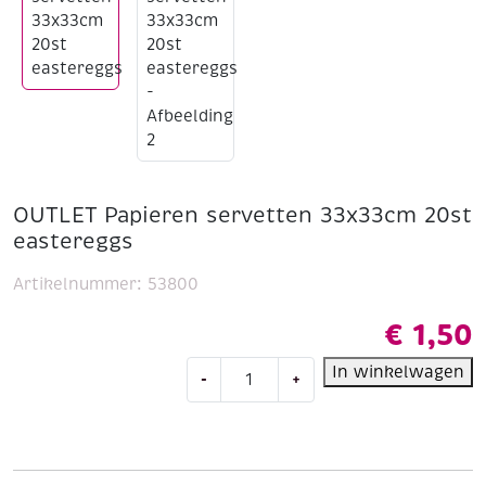
OUTLET Papieren servetten 33x33cm 20st
eastereggs
Artikelnummer:
53800
€
1,50
OUTLET
In winkelwagen
-
+
Papieren
servetten
33x33cm
20st