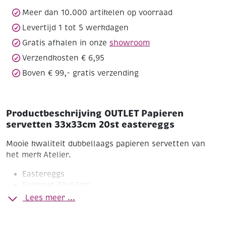
eastereggs
aantal
Meer dan 10.000 artikelen op voorraad
Levertijd 1 tot 5 werkdagen
Gratis afhalen in onze
showroom
Verzendkosten € 6,95
Boven € 99,- gratis verzending
Productbeschrijving OUTLET Papieren
servetten 33x33cm 20st eastereggs
Mooie kwaliteit dubbellaags papieren servetten van
het merk Atelier.
Eastereggs
Formaat 33x33cm
Pakje à 20 stuks
Lees meer ...