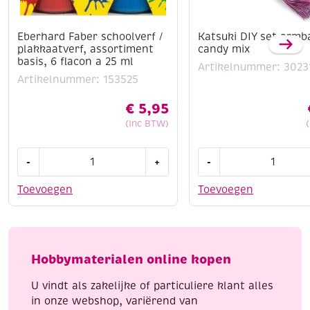
Eberhard Faber schoolverf /
Katsuki DIY set armb
plakkaatverf, assortiment
candy mix
basis, 6 flacon a 25 ml
Artikelnummer: 3023
Artikelnummer: 153525
€
5,95
(Inc BTW)
Eberhard
Katsuki
-
+
-
Faber
DIY
schoolverf
set
Toevoegen
Toevoegen
/
armbandje,
plakkaatverf,
candy
assortiment
mix
basis,
aantal
Hobbymaterialen online kopen
6
flacon
U vindt als zakelijke of particuliere klant alles
a
in onze webshop, variërend van
25