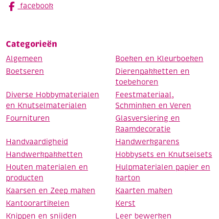
facebook
Categorieën
Algemeen
Boeken en Kleurboeken
Boetseren
Dierenpakketten en
toebehoren
Diverse Hobbymaterialen
Feestmateriaal,
en Knutselmaterialen
Schminken en Veren
Fournituren
Glasversiering en
Raamdecoratie
Handvaardigheid
Handwerkgarens
Handwerkpakketten
Hobbysets en Knutselsets
Houten materialen en
Hulpmaterialen papier en
producten
karton
Kaarsen en Zeep maken
Kaarten maken
Kantoorartikelen
Kerst
Knippen en snijden
Leer bewerken