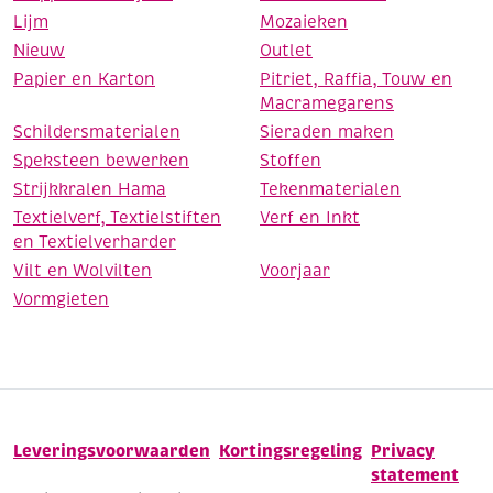
Lijm
Mozaieken
Nieuw
Outlet
Papier en Karton
Pitriet, Raffia, Touw en
Macramegarens
Schildersmaterialen
Sieraden maken
Speksteen bewerken
Stoffen
Strijkkralen Hama
Tekenmaterialen
Textielverf, Textielstiften
Verf en Inkt
en Textielverharder
Vilt en Wolvilten
Voorjaar
Vormgieten
Leveringsvoorwaarden
Kortingsregeling
Privacy
statement