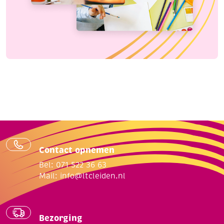
Contact opnemen
Bel: 071 522 36 63
Mail:
info@ltcleiden.nl
Bezorging