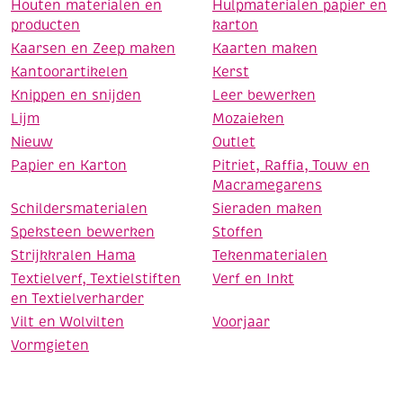
Houten materialen en
Hulpmaterialen papier en
producten
karton
Kaarsen en Zeep maken
Kaarten maken
Kantoorartikelen
Kerst
Knippen en snijden
Leer bewerken
Lijm
Mozaieken
Nieuw
Outlet
Papier en Karton
Pitriet, Raffia, Touw en
Macramegarens
Schildersmaterialen
Sieraden maken
Speksteen bewerken
Stoffen
Strijkkralen Hama
Tekenmaterialen
Textielverf, Textielstiften
Verf en Inkt
en Textielverharder
Vilt en Wolvilten
Voorjaar
Vormgieten