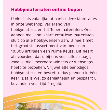
paddenstoel
cm
Hobbymaterialen online kopen
aantal
,
4
U vindt als zakelijke of particuliere klant alles
stuks
in onze webshop, variërend van
aantal
hobbymaterialen tot Tekenmaterialen. Ons
aanbod met onmisbare creatieve materialen
sluit op alle hobbywensen aan. U heeft met
het grootste assortiment van meer dan
10.000 artikelen een ruime keuze. Dit heeft
als voordeel dat u bij ons voor alles slaagt,
zodat u niet meerdere winkels of webshops
hoeft te bezoeken. Vrijwel alle benodigde
hobbymaterialen bestelt u dus gewoon in één
keer! Dat is wel zo gemakkelijk en bespaart u
bovendien veel tijd én geld!