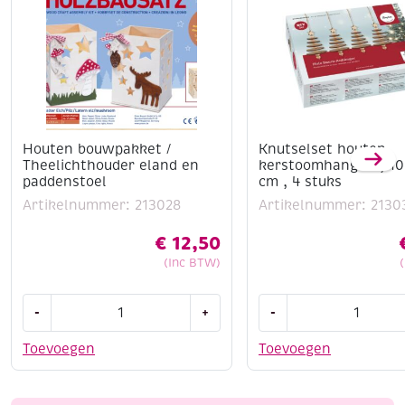
Houten bouwpakket /
Knutselset houten
Theelichthouder eland en
kerstoomhangers, 10.
paddenstoel
cm , 4 stuks
Artikelnummer: 213028
Artikelnummer: 2130
€
12,50
(Inc BTW)
Houten
Knutselset
-
+
-
bouwpakket
houten
/
kerstoomhangers,
Toevoegen
Toevoegen
Theelichthouder
10.5
eland
x
en
4.7