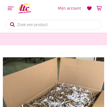
Mijn account
Producten
zoeken
Papier en Karton
Papiersnippers / kartonsnippers, 96 liter