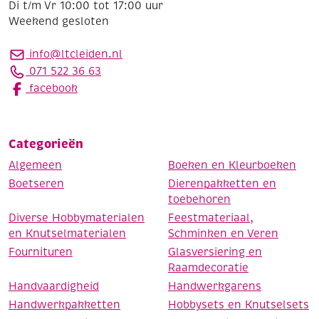
Di t/m Vr 10:00 tot 17:00 uur
Weekend gesloten
info@ltcleiden.nl
071 522 36 63
facebook
Categorieën
Algemeen
Boeken en Kleurboeken
Boetseren
Dierenpakketten en
toebehoren
Diverse Hobbymaterialen
Feestmateriaal,
en Knutselmaterialen
Schminken en Veren
Fournituren
Glasversiering en
Raamdecoratie
Handvaardigheid
Handwerkgarens
Handwerkpakketten
Hobbysets en Knutselsets