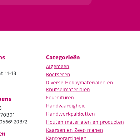
ns
Categorieën
.
Algemeen
t 11-13
Boetseren
Diverse Hobbymaterialen en
Knutselmaterialen
Fournituren
vens
Handvaardigheid
8
Handwerkpakketten
770B01
0566420872
Houten materialen en producten
Kaarsen en Zeep maken
en
Kantoorartikelen