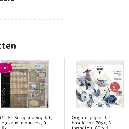
cten
tlet
UTLET Scrapbooking kit,
Origami papier kit
eep your memories, 9-
bosdieren, 70gr, 3
elig
formaten, 60 vel