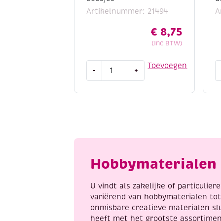
Artikelnummer: 21494
A
€
8,75
(Inc BTW)
Vlechtdozen,
O
Toevoegen
-
+
set
S
voor
ki
het
k
maken
y
van
m
10
9
doosjes
d
aantal
a
Hobbymaterialen 
U vindt als zakelijke of particulie
variërend van hobbymaterialen to
onmisbare creatieve materialen sl
heeft met het grootste assortime