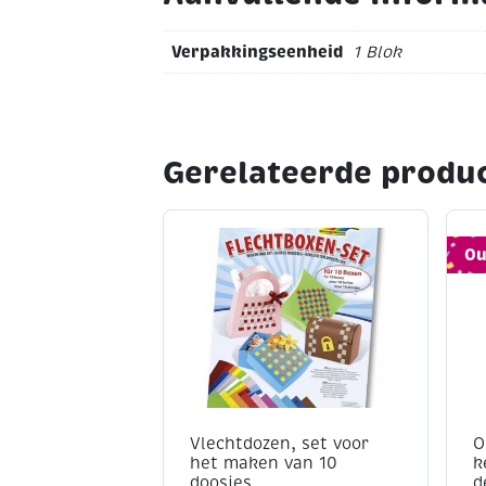
Verpakkingseenheid
1 Blok
Gerelateerde produ
Ou
Vlechtdozen, set voor
O
het maken van 10
k
doosjes
d