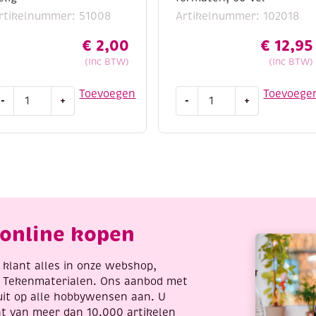
rtikelnummer: 51008
Artikelnummer: 102018
€
2,00
€
12,95
(Inc BTW)
(Inc BTW)
UTLET
Origami
Toevoegen
Toevoege
-
+
-
+
crapbooking
papier
t,
kit
eep
bosdieren,
our
70gr,
emories,
3
-
formaten,
elig
60
antal
vel
online kopen
aantal
re klant alles in onze webshop,
t Tekenmaterialen. Ons aanbod met
uit op alle hobbywensen aan. U
nt van meer dan 10.000 artikelen