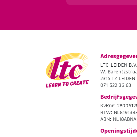
Adresgegeve
LTC-LEIDEN B.V
W. Barentzstraa
2315 TZ LEIDEN
071 522 36 63
Bedrijfsgege
KvKnr: 2800612
BTW: NL819138
ABN: NL18ABNA
Openingstijd