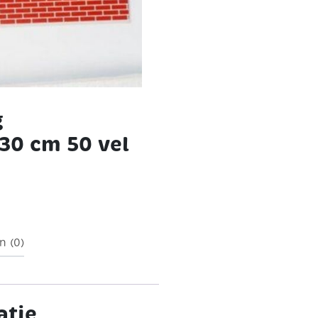
g
30 cm 50 vel
n (0)
atie