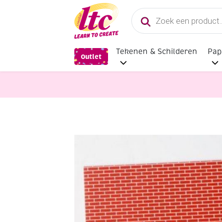
Producten
zoeken
Tekenen & Schilderen
Pap
Outlet
Papier en Karton
Steentjespapier