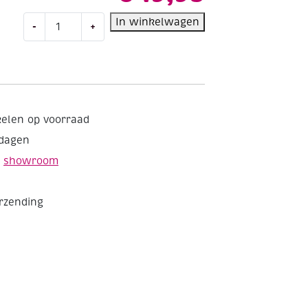
Steentjespapier
In winkelwagen
-
+
50x30
cm
50
vel
aantal
kelen op voorraad
kdagen
e
showroom
erzending