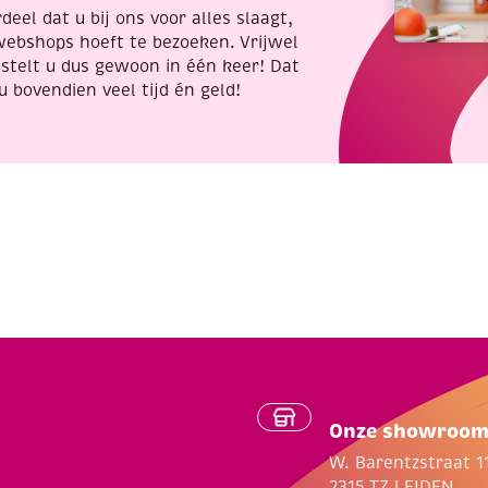
deel dat u bij ons voor alles slaagt,
webshops hoeft te bezoeken. Vrijwel
stelt u dus gewoon in één keer! Dat
u bovendien veel tijd én geld!
Onze showroo
W. Barentzstraat 1
2315 TZ LEIDEN