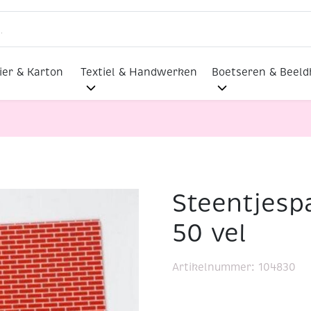
ier & Karton
Textiel & Handwerken
Boetseren & Beel
Steentjesp
 50×30 cm 50 vel
50 vel
Artikelnummer:
104830