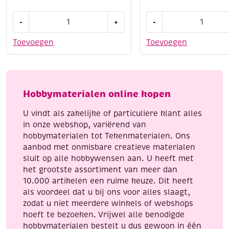
Houten
Filzinie
-
+
-
bouwpakket
viltpakket
/
slinger
Toevoegen
Toevoegen
Kerstboom
kerstmis
decoratie
130
2
cm
aantal
aantal
Hobbymaterialen online kopen
U vindt als zakelijke of particuliere klant alles
in onze webshop, variërend van
hobbymaterialen tot Tekenmaterialen. Ons
aanbod met onmisbare creatieve materialen
sluit op alle hobbywensen aan. U heeft met
het grootste assortiment van meer dan
10.000 artikelen een ruime keuze. Dit heeft
als voordeel dat u bij ons voor alles slaagt,
zodat u niet meerdere winkels of webshops
hoeft te bezoeken. Vrijwel alle benodigde
hobbymaterialen bestelt u dus gewoon in één