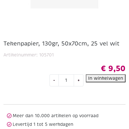
Tekenpapier, 130gr, 50x70cm, 25 vel wit
Artikelnummer:
105701
€
9,50
Tekenpapier,
In winkelwagen
-
+
130gr,
50x70cm,
25
vel
wit
aantal
Meer dan 10.000 artikelen op voorraad
Levertijd 1 tot 5 werkdagen