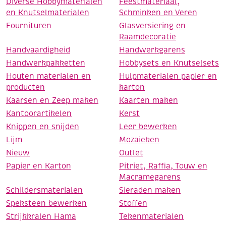
Diverse Hobbymaterialen
Feestmateriaal,
en Knutselmaterialen
Schminken en Veren
Fournituren
Glasversiering en
Raamdecoratie
Handvaardigheid
Handwerkgarens
Handwerkpakketten
Hobbysets en Knutselsets
Houten materialen en
Hulpmaterialen papier en
producten
karton
Kaarsen en Zeep maken
Kaarten maken
Kantoorartikelen
Kerst
Knippen en snijden
Leer bewerken
Lijm
Mozaieken
Nieuw
Outlet
Papier en Karton
Pitriet, Raffia, Touw en
Macramegarens
Schildersmaterialen
Sieraden maken
Speksteen bewerken
Stoffen
Strijkkralen Hama
Tekenmaterialen