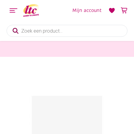
Mijn account
Producten
zoeken
Papier en Karton
Tekenpapier, 130gr, 50x70cm, 25 vel wit