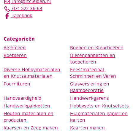
info@ltcleiden.nl
071 522 36 63
facebook
Categorieën
Algemeen
Boeken en Kleurboeken
Boetseren
Dierenpakketten en
toebehoren
Diverse Hobbymaterialen
Feestmateriaal,
en Knutselmaterialen
Schminken en Veren
Fournituren
Glasversiering en
Raamdecoratie
Handvaardigheid
Handwerkgarens
Handwerkpakketten
Hobbysets en Knutselsets
Houten materialen en
Hulpmaterialen papier en
producten
karton
Kaarsen en Zeep maken
Kaarten maken