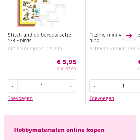
Stitch and do borduursetje
Filzinie mini viltpakke
173 – birds
dino
Artikelnummer: 114206
Artikelnummer: 4043
€
5,95
(Inc BTW)
Stitch
Filzinie
-
+
-
and
mini
do
viltpakketje,
Toevoegen
Toevoegen
borduursetje
dino
173
aantal
-
birds
Hobbymaterialen online kopen
aantal