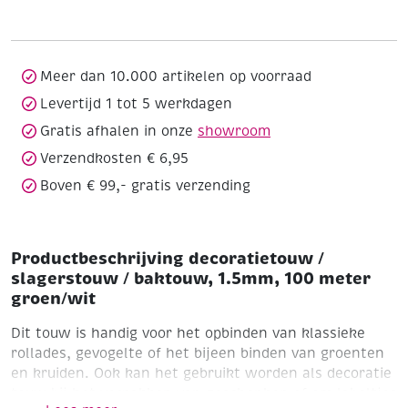
/
baktouw,
1.5mm,
100
Meer dan 10.000 artikelen op voorraad
meter
Levertijd 1 tot 5 werkdagen
groen/wit
Gratis afhalen in onze
showroom
aantal
Verzendkosten € 6,95
Boven € 99,- gratis verzending
Productbeschrijving decoratietouw /
slagerstouw / baktouw, 1.5mm, 100 meter
groen/wit
Dit touw is handig voor het opbinden van klassieke
rollades, gevogelte of het bijeen binden van groenten
en kruiden. Ook kan het gebruikt worden als decoratie
touw bij het verpakken van geschenken of om labeltjes