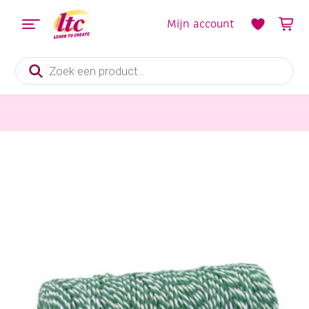
Mijn account
Producten
zoeken
Pitriet, Raffia, Touw en Macramegarens
decoratietouw / slagerstouw / baktouw, 1.5mm, 100 meter groen/wit