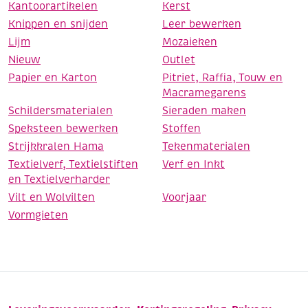
Kantoorartikelen
Kerst
Knippen en snijden
Leer bewerken
Lijm
Mozaieken
Nieuw
Outlet
Papier en Karton
Pitriet, Raffia, Touw en
Macramegarens
Schildersmaterialen
Sieraden maken
Speksteen bewerken
Stoffen
Strijkkralen Hama
Tekenmaterialen
Textielverf, Textielstiften
Verf en Inkt
en Textielverharder
Vilt en Wolvilten
Voorjaar
Vormgieten