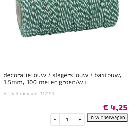
decoratietouw / slagerstouw / baktouw,
1.5mm, 100 meter groen/wit
Artikelnummer:
312193
€
4,25
decoratietouw
In winkelwagen
-
+
/
slagerstouw