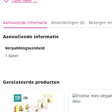
Lees meer ...
mee op te hangen. Naast groen-wit in nog 3 andere
kleuren beschikbaar, namelijk zwart/wit, blauw/wit en
rood/wit. Doorsnee van de klos is 1.5mm en de lengte
bedraagt 100 meter.
Aanvullende informatie
Beoordelingen (0)
Bezorgen en
Aanvullende informatie
Verpakkingseenheid
1 Spoel
Gerelateerde producten