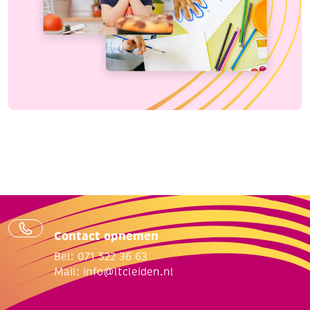
Contact opnemen
Bel: 071 522 36 63
Mail:
info@ltcleiden.nl