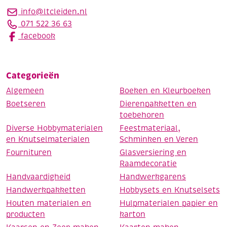
info@ltcleiden.nl
071 522 36 63
facebook
Categorieën
Algemeen
Boeken en Kleurboeken
Boetseren
Dierenpakketten en
toebehoren
Diverse Hobbymaterialen
Feestmateriaal,
en Knutselmaterialen
Schminken en Veren
Fournituren
Glasversiering en
Raamdecoratie
Handvaardigheid
Handwerkgarens
Handwerkpakketten
Hobbysets en Knutselsets
Houten materialen en
Hulpmaterialen papier en
producten
karton