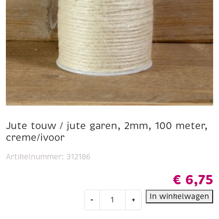
Jute touw / jute garen, 2mm, 100 meter,
creme/ivoor
Artikelnummer:
312186
€
6,75
Jute
In winkelwagen
-
+
touw
/