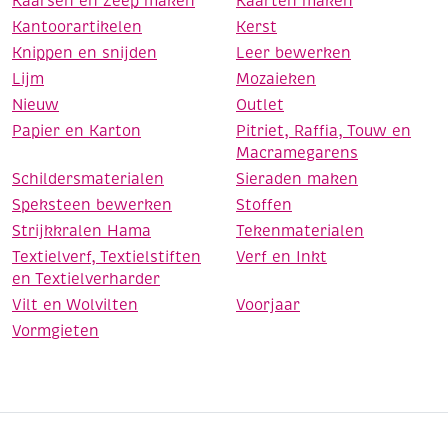
Kaarsen en Zeep maken
Kaarten maken
Kantoorartikelen
Kerst
Knippen en snijden
Leer bewerken
Lijm
Mozaieken
Nieuw
Outlet
Papier en Karton
Pitriet, Raffia, Touw en
Macramegarens
Schildersmaterialen
Sieraden maken
Speksteen bewerken
Stoffen
Strijkkralen Hama
Tekenmaterialen
Textielverf, Textielstiften
Verf en Inkt
en Textielverharder
Vilt en Wolvilten
Voorjaar
Vormgieten