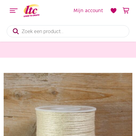
Mijn account
Producten
zoeken
Pitriet, Raffia, Touw en Macramegarens
Jute touw / jute garen, 2mm, 100 meter, creme/ivoor