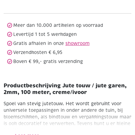
jute
garen,
2mm,
100
Meer dan 10.000 artikelen op voorraad
meter,
Levertijd 1 tot 5 werkdagen
creme/ivoor
Gratis afhalen in onze
showroom
aantal
Verzendkosten € 6,95
Boven € 99,- gratis verzending
Productbeschrijving Jute touw / jute garen,
2mm, 100 meter, creme/ivoor
Spoel van stevig jutetouw. Het wordt gebruikt voor
universele toepassingen in onder andere de tuin, bij
bloemschikken, als bindtouw en verpakkingstouw maar
is ook decoratief te verwerken. Tevens kunt u er kleine
labeltjes mee ophangen.