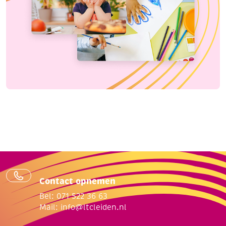
Contact opnemen
Bel: 071 522 36 63
Mail:
info@ltcleiden.nl