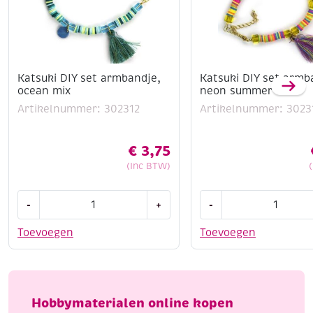
Katsuki DIY set armbandje,
Katsuki DIY set armb
ocean mix
neon summer mix
Artikelnummer: 302312
Artikelnummer: 3023
€
3,75
(Inc BTW)
Katsuki
Katsuki
-
+
-
DIY
DIY
set
set
Toevoegen
Toevoegen
armbandje,
armbandje,
ocean
neon
mix
summer
aantal
mix
Hobbymaterialen online kopen
aantal