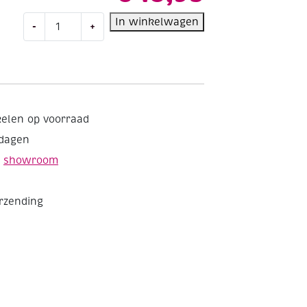
Katoenen
In winkelwagen
-
+
touw,
10
mm,
10
meter
aantal
kelen op voorraad
kdagen
e
showroom
erzending