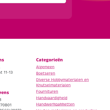
ns
Categorieën
.
Algemeen
t 11-13
Boetseren
Diverse Hobbymaterialen en
Knutselmaterialen
Fournituren
vens
Handvaardigheid
8
Handwerkpakketten
770B01