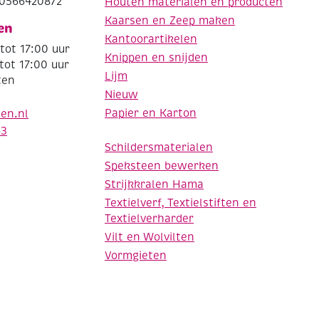
0566420872
Houten materialen en producten
Kaarsen en Zeep maken
en
Kantoorartikelen
tot 17:00 uur
Knippen en snijden
tot 17:00 uur
Lijm
ten
Nieuw
Papier en Karton
den.nl
63
Schildersmaterialen
Speksteen bewerken
Strijkkralen Hama
Textielverf, Textielstiften en
Textielverharder
Vilt en Wolvilten
Vormgieten