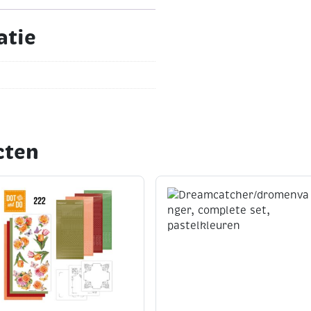
atie
cten