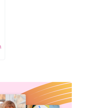
ger,
n