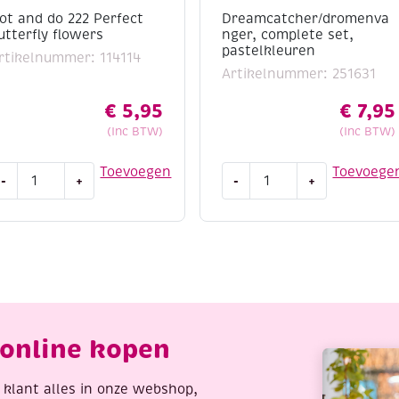
ot and do 222 Perfect
Dreamcatcher/dromenva
utterfly flowers
nger, complete set,
pastelkleuren
rtikelnummer: 114114
Artikelnummer: 251631
€
5,95
€
7,95
(Inc BTW)
(Inc BTW)
ot
Dreamcatcher/dromenvan
Toevoegen
Toevoege
-
+
-
+
nd
complete
o
set,
22
pastelkleuren
erfect
aantal
utterfly
lowers
antal
online kopen
re klant alles in onze webshop,