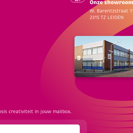
Onze showroo
W. Barentzstraat 1
2315 TZ LEIDEN
osis creativiteit in jouw mailbox.