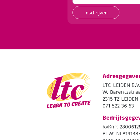
Inschrijven
Adresgegeve
LTC-LEIDEN B.V
W. Barentzstraa
2315 TZ LEIDEN
071 522 36 63
Bedrijfsgege
KvKnr: 2800612
BTW: NL819138