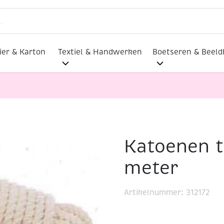
ier & Karton
Textiel & Handwerken
Boetseren & Beel
Katoenen 
rens
Katoenen touw, 10 mm, 10 meter
meter
Artikelnummer:
312172