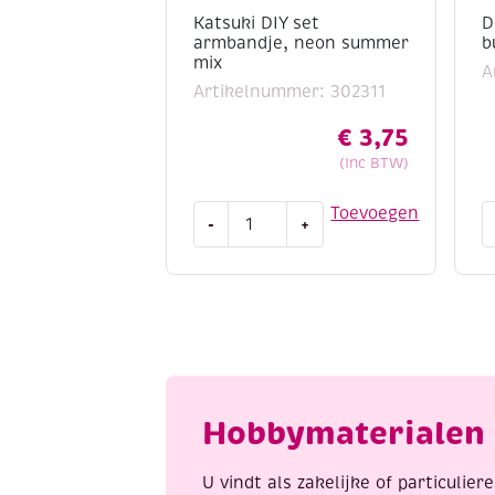
Katsuki DIY set
D
armbandje, neon summer
b
mix
A
Artikelnummer: 302311
€
3,75
(Inc BTW)
Katsuki
D
Toevoegen
-
+
DIY
a
set
d
armbandje,
2
neon
P
summer
b
mix
f
aantal
a
Hobbymaterialen 
U vindt als zakelijke of particulie