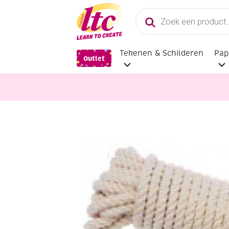
Producten
zoeken
Tekenen & Schilderen
Pap
Outlet
Pitriet, Raffia, Touw en Macramega