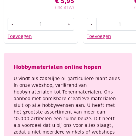
€
5,95
(Inc BTW)
Stitch
Dot
-
+
-
and
and
do
do
Toevoegen
Toevoegen
borduursetje
180
132
-
-
summer
Delicate
flowers
Hobbymaterialen online kopen
flowers
aantal
aantal
U vindt als zakelijke of particuliere klant alles
in onze webshop, variërend van
hobbymaterialen tot Tekenmaterialen. Ons
aanbod met onmisbare creatieve materialen
sluit op alle hobbywensen aan. U heeft met
het grootste assortiment van meer dan
10.000 artikelen een ruime keuze. Dit heeft
als voordeel dat u bij ons voor alles slaagt,
zodat u niet meerdere winkels of webshops