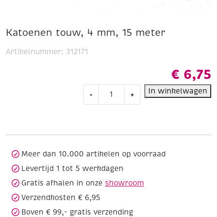
Katoenen touw, 4 mm, 15 meter
Artikelnummer:
312171
€
6,75
Katoenen
In winkelwagen
-
+
touw,
4
mm,
15
meter
aantal
Meer dan 10.000 artikelen op voorraad
Levertijd 1 tot 5 werkdagen
Gratis afhalen in onze
showroom
Verzendkosten € 6,95
Boven € 99,- gratis verzending