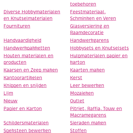
toebehoren
Diverse Hobbymaterialen
Feestmateriaal,
en Knutselmaterialen
Schminken en Veren
Fournituren
Glasversiering en
Raamdecoratie
Handvaardigheid
Handwerkgarens
Handwerkpakketten
Hobbysets en Knutselsets
Houten materialen en
Hulpmaterialen papier en
producten
karton
Kaarsen en Zeep maken
Kaarten maken
Kantoorartikelen
Kerst
Knippen en snijden
Leer bewerken
Lijm
Mozaieken
Nieuw
Outlet
Papier en Karton
Pitriet, Raffia, Touw en
Macramegarens
Schildersmaterialen
Sieraden maken
Speksteen bewerken
Stoffen