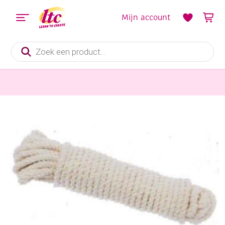
Mijn account
Producten
zoeken
Pitriet, Raffia, Touw en Macramegarens
Katoenen touw, 4 mm, 15 meter