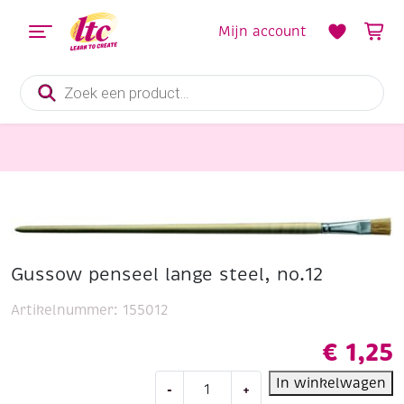
Mijn account
Producten
zoeken
Schildersmaterialen
Gussow penseel lange steel, no.12
Gussow penseel lange steel, no.12
Artikelnummer:
155012
€
1,25
Gussow
In winkelwagen
-
+
penseel