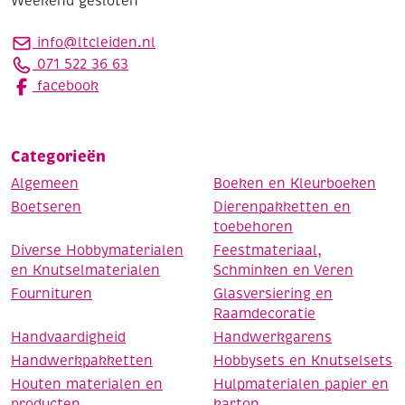
Weekend gesloten
info@ltcleiden.nl
071 522 36 63
facebook
Categorieën
Algemeen
Boeken en Kleurboeken
Boetseren
Dierenpakketten en
toebehoren
Diverse Hobbymaterialen
Feestmateriaal,
en Knutselmaterialen
Schminken en Veren
Fournituren
Glasversiering en
Raamdecoratie
Handvaardigheid
Handwerkgarens
Handwerkpakketten
Hobbysets en Knutselsets
Houten materialen en
Hulpmaterialen papier en
producten
karton