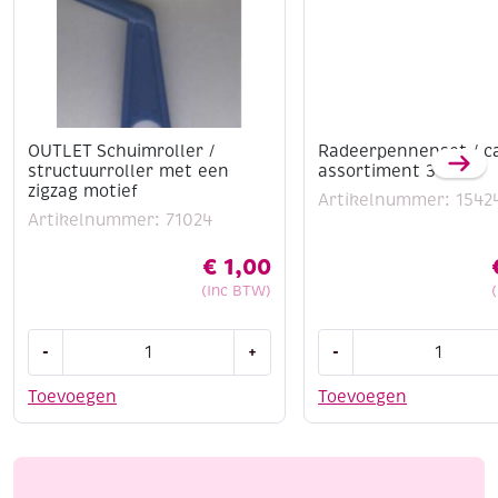
OUTLET Schuimroller /
Radeerpennenset / ca
structuurroller met een
assortiment 3 st
zigzag motief
Artikelnummer: 1542
Artikelnummer: 71024
€
1,00
(Inc BTW)
OUTLET
Radeerpennenset
-
+
-
Schuimroller
/
/
carvers,
Toevoegen
Toevoegen
structuurroller
assortiment
met
3
een
st
zigzag
aantal