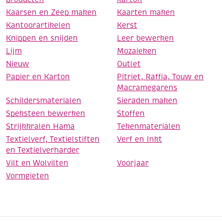
Kaarsen en Zeep maken
Kaarten maken
Kantoorartikelen
Kerst
Knippen en snijden
Leer bewerken
Lijm
Mozaieken
Nieuw
Outlet
Papier en Karton
Pitriet, Raffia, Touw en
Macramegarens
Schildersmaterialen
Sieraden maken
Speksteen bewerken
Stoffen
Strijkkralen Hama
Tekenmaterialen
Textielverf, Textielstiften
Verf en Inkt
en Textielverharder
Vilt en Wolvilten
Voorjaar
Vormgieten