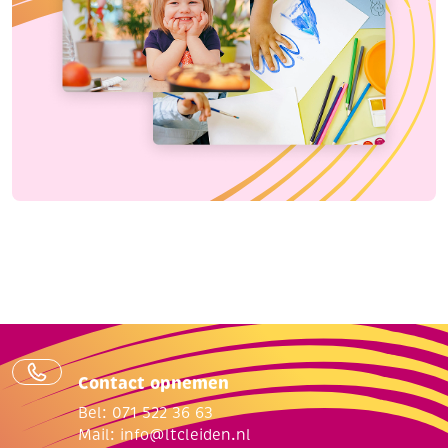
Contact opnemen
Bel: 071 522 36 63
Mail:
info@ltcleiden.nl