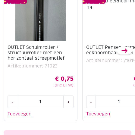
OUTLET Schuimroller /
OUTLET Penseel gem
structuurroller met een
eekhoornhaar no. 14
horizontaal streepmotief
Artikelnummer: 7101
Artikelnummer: 71023
€
0,75
(Inc BTW)
OUTLET
OUTLET
-
+
-
Schuimroller
Penseel
/
gemengd
Toevoegen
Toevoegen
structuurroller
eekhoornhaar
met
no.
een
14