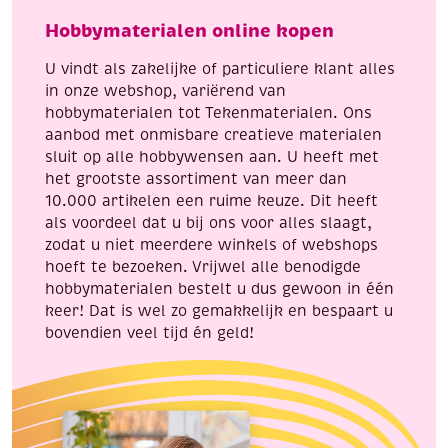
horizontaal
aantal
Hobbymaterialen online kopen
streepmotief
aantal
U vindt als zakelijke of particuliere klant alles
in onze webshop, variërend van
hobbymaterialen tot Tekenmaterialen. Ons
aanbod met onmisbare creatieve materialen
sluit op alle hobbywensen aan. U heeft met
het grootste assortiment van meer dan
10.000 artikelen een ruime keuze. Dit heeft
als voordeel dat u bij ons voor alles slaagt,
zodat u niet meerdere winkels of webshops
hoeft te bezoeken. Vrijwel alle benodigde
hobbymaterialen bestelt u dus gewoon in één
keer! Dat is wel zo gemakkelijk en bespaart u
bovendien veel tijd én geld!