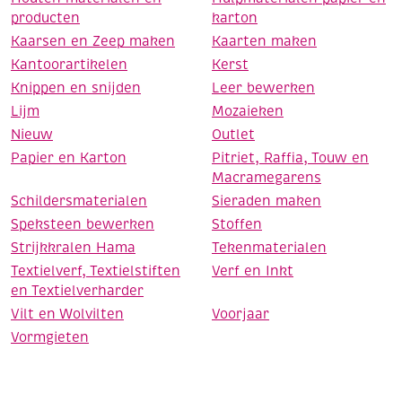
producten
karton
Kaarsen en Zeep maken
Kaarten maken
Kantoorartikelen
Kerst
Knippen en snijden
Leer bewerken
Lijm
Mozaieken
Nieuw
Outlet
Papier en Karton
Pitriet, Raffia, Touw en
Macramegarens
Schildersmaterialen
Sieraden maken
Speksteen bewerken
Stoffen
Strijkkralen Hama
Tekenmaterialen
Textielverf, Textielstiften
Verf en Inkt
en Textielverharder
Vilt en Wolvilten
Voorjaar
Vormgieten