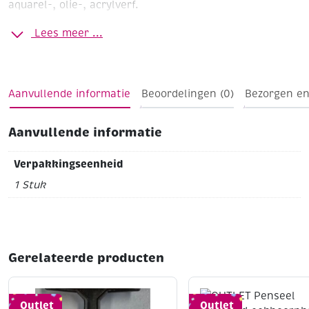
aquarel-, olie-, acrylverf.
Gelakte houten steel
Naadloze nikkelen bus
Lengte 17
Lees meer ...
cm
Aanvullende informatie
Beoordelingen (0)
Bezorgen en
Aanvullende informatie
Verpakkingseenheid
1 Stuk
Gerelateerde producten
Outlet
Outlet