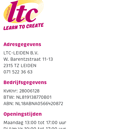
Adresgegevens
LTC-LEIDEN B.V.
W. Barentzstraat 11-13
2315 TZ LEIDEN
071 522 36 63
Bedrijfsgegevens
KvKnr: 28006128
BTW: NL819138770B01
ABN: NL18ABNA0566420872
Openingstijden
Maandag 13:00 tot 17:00 uur
Di t/m Vr 10:00 tot 17:00 uur