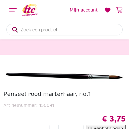
Mijn account
Producten
zoeken
Schildersmaterialen
Penseel rood marterhaar, no.1
Penseel rood marterhaar, no.1
Artikelnummer:
150041
€
3,75
Penseel
In winkelwagen