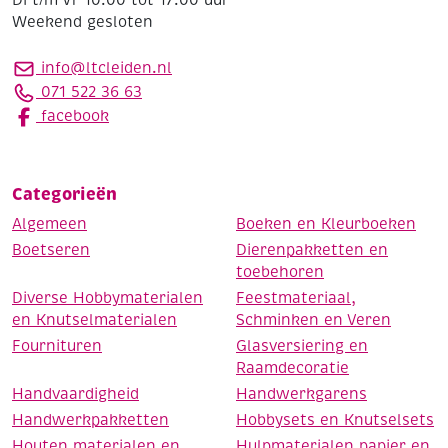
Weekend gesloten
info@ltcleiden.nl
071 522 36 63
facebook
Categorieën
Algemeen
Boeken en Kleurboeken
Boetseren
Dierenpakketten en
toebehoren
Diverse Hobbymaterialen
Feestmateriaal,
en Knutselmaterialen
Schminken en Veren
Fournituren
Glasversiering en
Raamdecoratie
Handvaardigheid
Handwerkgarens
Handwerkpakketten
Hobbysets en Knutselsets
Houten materialen en
Hulpmaterialen papier en